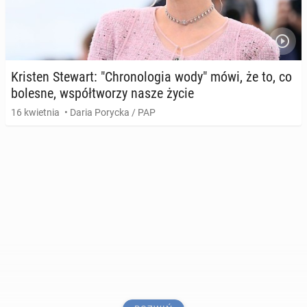
Kristen Stewart: "Chro­no­lo­gia wody" mówi, że to, co
bolesne, współ­two­rzy nasze życie
16 kwietnia
• Daria Porycka / PAP