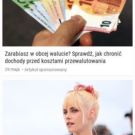
Za­ra­biasz w obcej walucie? Sprawdź, jak chronić
dochody przed kosz­ta­mi prze­wa­lu­to­wa­nia
29 maja
• Artykuł sponsorowany