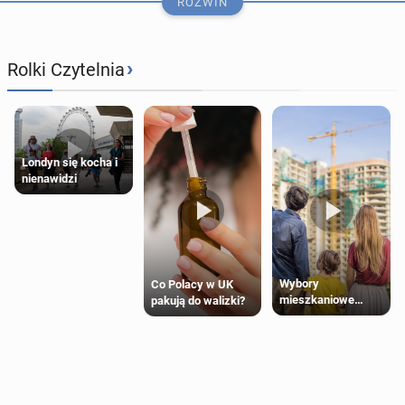
ROZWIŃ
›
Rolki Czytelnia
Londyn się kocha i
nienawidzi
Wybory
Co Polacy w UK
mieszkaniowe
pakują do walizki?
Polaków 2025
Podróż autem z Polski do Londynu – co czeka na
trasie i przy wjeź­dzie na wyspy?
23 stycznia
• Artykuł sponsorowany