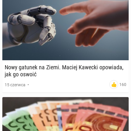
Nowy gatunek na Ziemi. Maciej Kawecki opo­wia­da,
jak go oswoić
160
15 czerwca
•