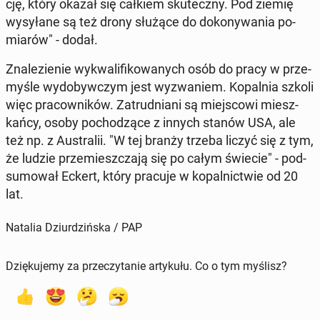
cję, który okazał się całkiem sku­tecz­ny. Pod ziemię
wy­sy­ła­ne są też drony służące do do­ko­ny­wa­nia po­
mia­rów" - dodał.
Zna­le­zie­nie wy­kwa­li­fi­ko­wa­nych osób do pracy w prze­
my­śle wy­do­byw­czym jest wy­zwa­niem. Ko­pal­nia szkoli
więc pra­cow­ni­ków. Za­trud­nia­ni są miej­sco­wi miesz­
kań­cy, osoby po­cho­dzą­ce z innych stanów USA, ale
też np. z Au­stra­lii. "W tej branży trzeba liczyć się z tym,
że ludzie prze­miesz­cza­ją się po całym świecie" - pod­
su­mo­wał Eckert, który pracuje w ko­pal­nic­twie od 20
lat.
Natalia Dziurdzińska / PAP
Dziękujemy za przeczytanie artykułu. Co o tym myślisz?