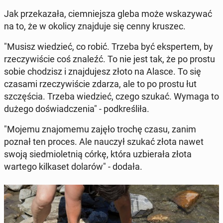
Jak prze­ka­za­ła, ciem­niej­sza gleba może wska­zy­wać
na to, że w okolicy znaj­du­je się cenny kruszec.
"Musisz wie­dzieć, co robić. Trzeba być eks­per­tem, by
rze­czy­wi­ście coś znaleźć. To nie jest tak, że po prostu
sobie cho­dzisz i znaj­du­jesz złoto na Alasce. To się
czasami rze­czy­wi­ście zdarza, ale to po prostu łut
szczę­ścia. Trzeba wie­dzieć, czego szukać. Wymaga to
dużego do­świad­cze­nia" - pod­kre­śli­ła.
"Mojemu zna­jo­me­mu zajęło trochę czasu, zanim
poznał ten proces. Ale nauczył szukać złota nawet
swoją sied­mio­let­nią córkę, która uzbie­ra­ła złota
wartego kil­ka­set dolarów" - dodała.