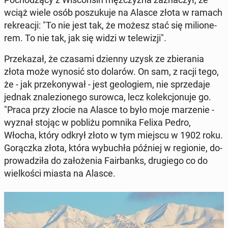
wciąż wiele osób po­szu­ku­je na Alasce złota w ramach
re­kre­acji: "To nie jest tak, że możesz stać się mi­lio­ne­
rem. To nie tak, jak się widzi w te­le­wi­zji".
Prze­ka­zał, że czasami dzienny uzysk ze zbie­ra­nia
złota może wynosić sto dolarów. On sam, z racji tego,
że - jak prze­ko­ny­wał - jest geo­lo­giem, nie sprze­da­je
jednak zna­le­zio­ne­go surowca, lecz ko­lek­cjo­nu­je go.
"Praca przy złocie na Alasce to było moje ma­rze­nie -
wyznał stojąc w pobliżu pomnika Felixa Pedro,
Włocha, który odkrył złoto w tym miejscu w 1902 roku.
Go­rącz­ka złota, która wy­bu­chła później w re­gio­nie, do­
pro­wa­dzi­ła do za­ło­że­nia Fa­ir­banks, dru­gie­go co do
wiel­ko­ści miasta na Alasce.