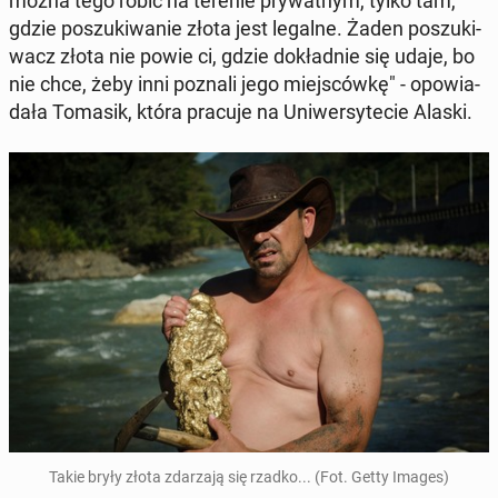
można tego robić na terenie pry­wat­nym, tylko tam,
gdzie po­szu­ki­wa­nie złota jest legalne. Żaden po­szu­ki­
wacz złota nie powie ci, gdzie do­kład­nie się udaje, bo
nie chce, żeby inni poznali jego miej­sców­kę" - opo­wia­
da­ła Tomasik, która pracuje na Uni­wer­sy­te­cie Alaski.
Takie bryły złota zda­rza­ją się rzadko... (Fot. Getty Images)