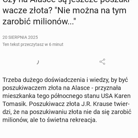
wa­cze złota? "Nie można na tym
zarobić mi­lio­nów..."
20 SIERPNIA 2025
Ten tekst przeczytasz w 6 minut
Trzeba dużego do­świad­cze­nia i wiedzy, by być
po­szu­ki­wa­czem złota na Alasce - przy­zna­ła
miesz­kan­ka tego pół­noc­ne­go stanu USA Karen
Tomasik. Po­szu­ki­wacz złota J.R. Krause twier­
dzi, że na po­szu­ki­wa­niu złota nie da się zarobić
mi­lio­nów, ale to świetna re­kre­acja.