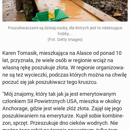
Po­szu­ki­wa­cza­mi są dzisiaj osoby, dla których jest to re­lak­su­ją­ce
hobby...
(Fot. Getty Images)
Karen Tomasik, miesz­ka­ją­ca na Alasce od ponad 10
lat, przy­zna­ła, że wiele osób w re­gio­nie wciąż na
własną rękę po­szu­ku­je złota. W re­gio­nie or­ga­ni­zo­wa­
ne są też wy­ciecz­ki, podczas których można na chwilę
poczuć się jak po­szu­ki­wacz tego kruszcu.
"Mój znajomy, który tak jak ja jest eme­ry­to­wa­nym
człon­kiem Sił Po­wietrz­nych USA, mieszka w okolicy
An­cho­ra­ge, gdzie jest wiele złóż złota. Zajął się jego
po­szu­ki­wa­niem na eme­ry­tu­rze. Kupił sobie kom­bi­ne­
zon, sprzęt. Prze­szu­ku­je dno cieków wodnych. Nie