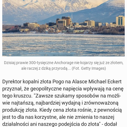
Dzisiaj prawie 300-ty­sięcz­ne An­cho­ra­ge nie kojarzy się już ze złotem,
ale raczej z dziką przy­ro­dą... (Fot. Getty Images)
Dy­rek­tor kopalni złota Pogo na Alasce Michael Eckert
przy­znał, że geo­po­li­tycz­ne na­pię­cia wpły­wa­ją na cenę
tego kruszcu. "Zawsze szukamy spo­so­bów na moż­li­
wie naj­tań­szą, naj­bar­dziej wydajną i zrów­no­wa­żo­ną
pro­duk­cję złota. Kiedy cena złota rośnie, z pew­no­ścią
jest to dla nas ko­rzyst­ne, ale nie zmienia to naszej
dzia­łal­no­ści ani naszego po­dej­ścia do złota" - dodał