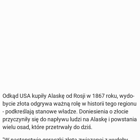
Odkąd USA kupiły Alaskę od Rosji w 1867 roku, wy­do­
by­cie złota odgrywa ważną rolę w hi­sto­rii tego regionu
- pod­kre­śla­ją stanowe władze. Do­nie­sie­nia o złocie
przy­czy­ni­ły się do napływu ludzi na Alaskę i po­wsta­nia
wielu osad, które prze­trwa­ły do dziś.
"W na­stęp­stwie go­rącz­ki złota zwią­za­nej z wy­do­by­