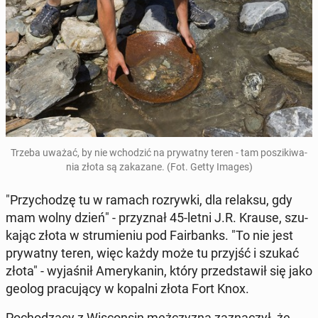
Trzeba uważać, by nie wcho­dzić na pry­wat­ny teren - tam po­szi­ki­wa­
nia złota są za­ka­za­ne. (Fot. Getty Images)
"Przy­cho­dzę tu w ramach roz­ryw­ki, dla relaksu, gdy
mam wolny dzień" - przy­znał 45-letni J.R. Krause, szu­
ka­jąc złota w stru­mie­niu pod Fa­ir­banks. "To nie jest
pry­wat­ny teren, więc każdy może tu przyjść i szukać
złota" - wy­ja­śnił Ame­ry­ka­nin, który przed­sta­wił się jako
geolog pra­cu­ją­cy w kopalni złota Fort Knox.
Po­cho­dzą­cy z Wi­scon­sin męż­czy­zna za­zna­czył, że