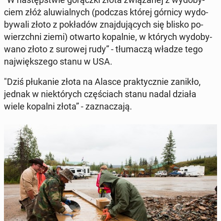
ciem złóż alu­wial­nych (podczas której górnicy wy­do­
by­wa­li złoto z po­kła­dów znaj­du­ją­cych się blisko po­
wierzch­ni ziemi) otwarto ko­pal­nie, w których wy­do­by­
wa­no złoto z surowej rudy” - tłu­ma­czą władze tego
naj­więk­sze­go stanu w USA.
"Dziś płu­ka­nie złota na Alasce prak­tycz­nie zanikło,
jednak w nie­któ­rych czę­ściach stanu nadal działa
wiele kopalni złota” - za­zna­cza­ją.