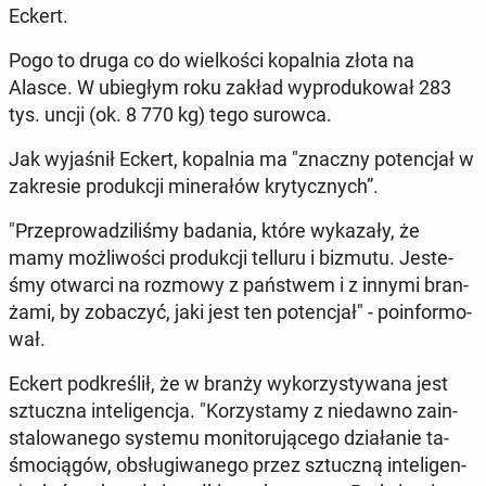
Eckert.
Pogo to druga co do wiel­ko­ści ko­pal­nia złota na
Alasce. W ubie­głym roku zakład wy­pro­du­ko­wał 283
tys. uncji (ok. 8 770 kg) tego surowca.
Jak wy­ja­śnił Eckert, ko­pal­nia ma "znaczny po­ten­cjał w
za­kre­sie pro­duk­cji mi­ne­ra­łów kry­tycz­nych”.
"Prze­pro­wa­dzi­li­śmy badania, które wy­ka­za­ły, że
mamy moż­li­wo­ści pro­duk­cji telluru i bizmutu. Je­ste­
śmy otwarci na rozmowy z pań­stwem i z innymi bran­
ża­mi, by zo­ba­czyć, jaki jest ten po­ten­cjał" - po­in­for­mo­
wał.
Eckert pod­kre­ślił, że w branży wy­ko­rzy­sty­wa­na jest
sztucz­na in­te­li­gen­cja. "Ko­rzy­sta­my z nie­daw­no za­in­
sta­lo­wa­ne­go systemu mo­ni­to­ru­ją­ce­go dzia­ła­nie ta­
śmo­cią­gów, ob­słu­gi­wa­ne­go przez sztucz­ną in­te­li­gen­