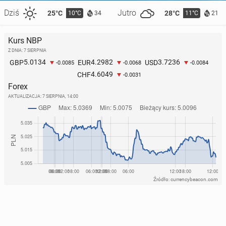
Dziś
Jutro
25°C
28°C
10°C
11°C
34
21
Kurs NBP
Z DNIA: 7 SIERPNIA
5.0134
4.2982
3.7236
GBP
EUR
USD
-0.0085
-0.0068
-0.0084
4.6049
CHF
-0.0031
Forex
AKTUALIZACJA:
7 SIERPNIA, 14:00
Źródło: currencybeacon.com