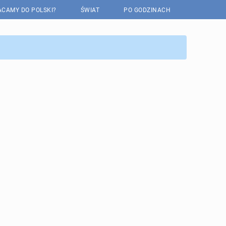
CAMY DO POLSKI?
ŚWIAT
PO GODZINACH