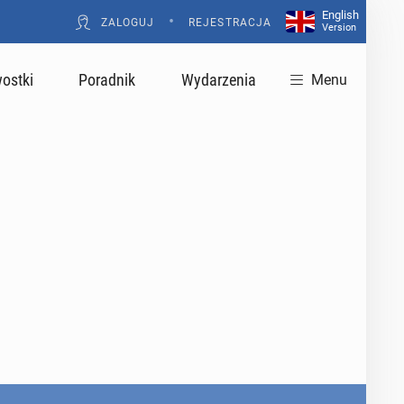
English
•
ZALOGUJ
REJESTRACJA
Version
ostki
Poradnik
Wydarzenia
Menu