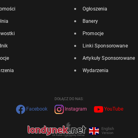
omości
Ogłoszenia
lnia
Banery
awostki
Promocje
dnik
Linki Sponsorowane
ocje
Artykuły Sponsorowane
rzenia
Wydarzenia
DOŁĄCZ DO NAS:
Facebook
Instagram
YouTube
English
Version