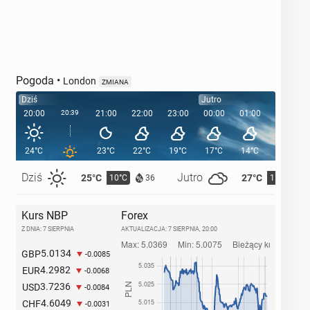
Pogoda
•
London
ZMIANA
Dziś
Jutro
20:00
20:39
21:00
22:00
23:00
00:00
01:00
02:00
24°C
23°C
22°C
19°C
17°C
14°C
13°C
Dziś
Jutro
25°C
27°C
10°C
11°C
36
Kurs NBP
Forex
Z DNIA: 7 SIERPNIA
AKTUALIZACJA:
7 SIERPNIA, 20:00
5.0134
GBP
-0.0085
4.2982
EUR
-0.0068
3.7236
USD
-0.0084
4.6049
CHF
-0.0031