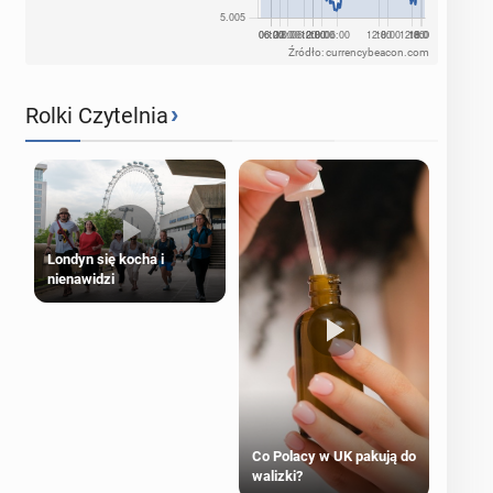
Źródło: currencybeacon.com
›
Rolki Czytelnia
Londyn się kocha i
nienawidzi
Co Polacy w UK pakują do
walizki?