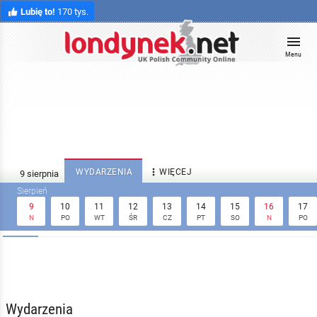
Lubię to!
170 tys.
Menu

WYDARZENIA
WIĘCEJ
9
10
11
12
13
14
15
16
17
N
PO
WT
ŚR
CZ
PT
SO
N
PO
Wydarzenia