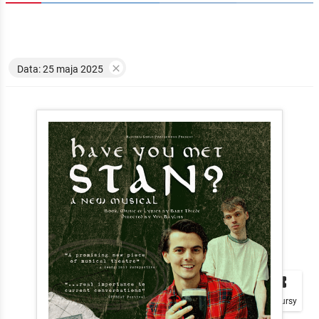

Data: 25 maja 2025


local_play
Plakaty
Mapa
Konkursy