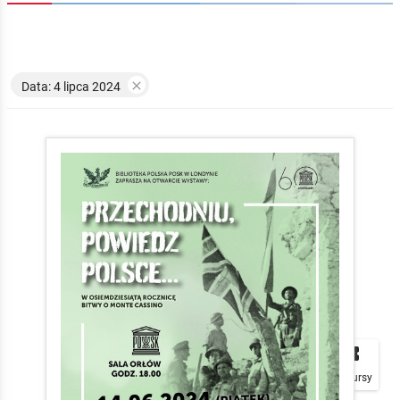

Data: 4 lipca 2024


local_play
Plakaty
Mapa
Konkursy