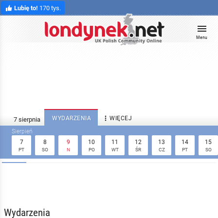
Lubię to!
170 tys.
Menu

WYDARZENIA
WIĘCEJ
7
8
9
10
11
12
13
14
15
PT
SO
N
PO
WT
ŚR
CZ
PT
SO
Wydarzenia