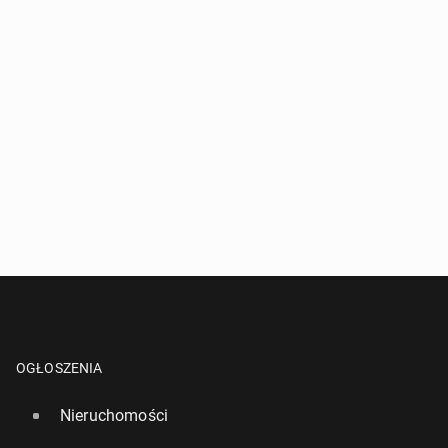
18
28 lipca, 12:30
OGŁOSZENIA
Nieruchomości