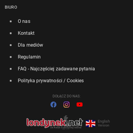
BIURO
O nas
Kontakt
Ranking ATP i WTA: Spory awans Hur­ka­cza i spadek
Maj­chrza­ka, Świątek na 8. miejscu
Dla mediów
40
13 lipca, 15:30
Regulamin
FAQ - Najczęściej zadawane pytania
Polityka prywatności / Cookies
DOŁĄCZ DO NAS:
English
Version