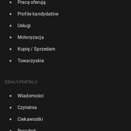
Pracę oferują
Profile kandydatów
Usługi
Motoryzacja
Kupię / Sprzedam
Towarzyskie
Ran­kin­gi WTA i ATP: Świątek utrzy­ma­ła ósmą
pozycję, Hurkacz i Maj­chrzak nie­znacz­nie spadli
DZIAŁY PORTALU
46
27 lipca, 15:30
Wiadomości
Czytelnia
Ciekawostki
Poradnik