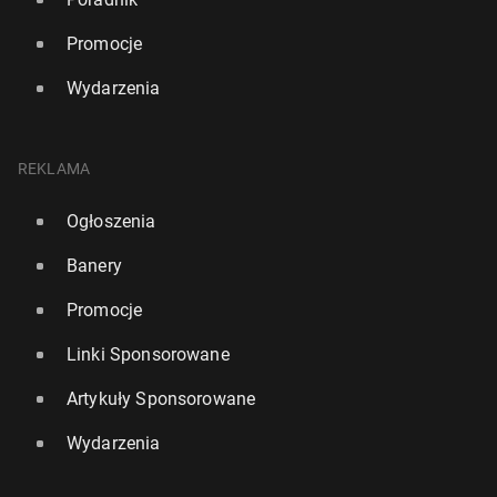
Promocje
Wydarzenia
REKLAMA
Ran­kin­gi ATP i WTA: Spadki Hur­ka­cza i Maj­chrza­ka,
Ogłoszenia
Świątek nadal ósma
Banery
41
20 lipca, 12:30
Promocje
Linki Sponsorowane
Artykuły Sponsorowane
Wydarzenia