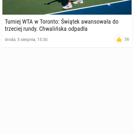
Turniej WTA w Toronto: Świątek awan­so­wa­ła do
trze­ciej rundy. Chwa­liń­ska odpadła
36
środa, 5 sierpnia, 15:30