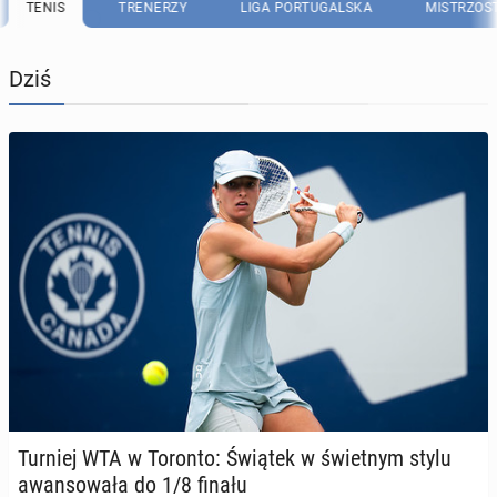
TENIS
TRENERZY
LIGA PORTUGALSKA
MISTRZOS
Dziś
Turniej WTA w Toronto: Świątek w świet­nym stylu
awan­so­wa­ła do 1/8 finału