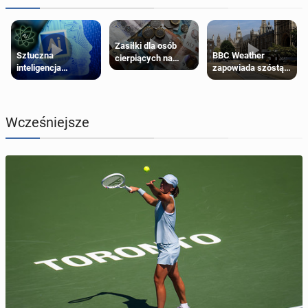
Zasiłki dla osób
Sztuczna
BBC Weather
cierpiących na
inteligencja
zapowiada szóstą
schorzenia
próbowała oszukać
falę upałów w
psychiczne
człowieka
Londynie
Wcześniejsze