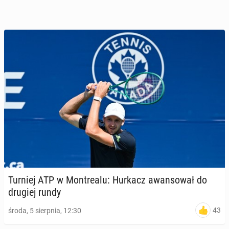
Turniej ATP w Mont­re­alu: Hurkacz awan­so­wał do
drugiej rundy
43
środa, 5 sierpnia, 12:30