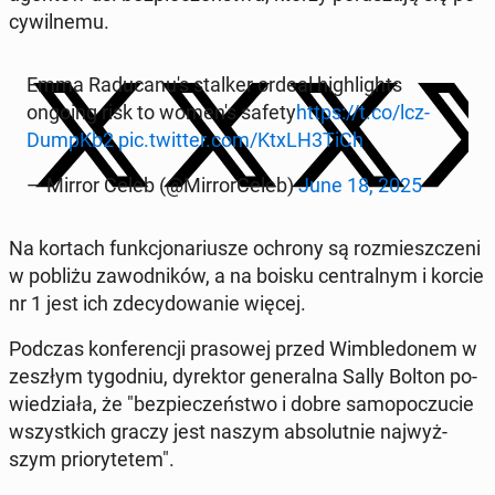
cy­wil­ne­mu.
Emma Ra­du­ca­nu­'s stalker ordeal hi­gh­li­ghts
ongoing risk to women's safety
https://t.co/lcz­
DumpKb2
pic.twitter.com/KtxLH3TiCh
— Mirror Celeb (@Mir­ror­Ce­leb)
June 18, 2025
Na kortach funk­cjo­na­riu­sze ochrony są roz­miesz­cze­ni
w pobliżu za­wod­ni­ków, a na boisku cen­tral­nym i korcie
nr 1 jest ich zde­cy­do­wa­nie więcej.
Podczas kon­fe­ren­cji pra­so­wej przed Wim­ble­do­nem w
zeszłym ty­go­dniu, dy­rek­tor ge­ne­ral­na Sally Bolton po­
wie­dzia­ła, że "bez­pie­czeń­stwo i dobre sa­mo­po­czu­cie
wszyst­kich graczy jest naszym ab­so­lut­nie naj­wyż­
szym prio­ry­te­tem".