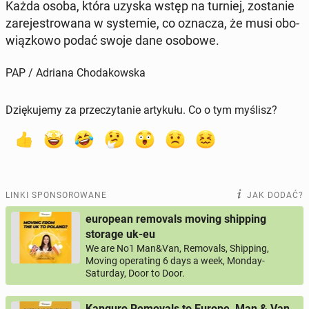
Każda osoba, która uzyska wstęp na turniej, zo­sta­nie
za­re­je­stro­wa­na w sys­te­mie, co oznacza, że musi obo­
wiąz­ko­wo podać swoje dane osobowe.
PAP / Adriana Chodakowska
Dziękujemy za przeczytanie artykułu. Co o tym myślisz?
LINKI SPONSOROWANE
JAK DODAĆ?
european removals moving shipping
storage uk-eu
We are No1 Man&Van, Removals, Shipping,
Moving operating 6 days a week, Monday-
Saturday, Door to Door.
Kanguro Removals to Europe, Man & Van