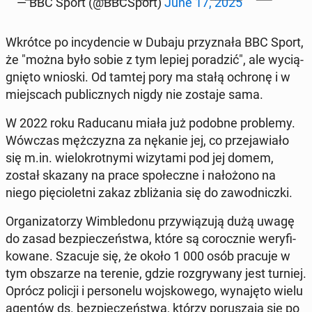
— BBC Sport (@BBC­Sport)
June 17, 2025
Wkrótce po in­cy­den­cie w Dubaju przy­zna­ła BBC Sport,
że "można było sobie z tym lepiej po­ra­dzić", ale wy­cią­
gnię­to wnioski. Od tamtej pory ma stałą ochronę i w
miej­scach pu­blicz­nych nigdy nie zostaje sama.
W 2022 roku Ra­du­ca­nu miała już podobne pro­ble­my.
Wówczas męż­czy­zna za nękanie jej, co prze­ja­wia­ło
się m.in. wie­lo­krot­ny­mi wi­zy­ta­mi pod jej domem,
został skazany na prace spo­łecz­ne i na­ło­żo­no na
niego pię­cio­let­ni zakaz zbli­ża­nia się do za­wod­nicz­ki.
Or­ga­ni­za­to­rzy Wim­ble­do­nu przy­wią­zu­ją dużą uwagę
do zasad bez­pie­czeń­stwa, które są co­rocz­nie we­ry­fi­
ko­wa­ne. Szacuje się, że około 1 000 osób pracuje w
tym ob­sza­rze na terenie, gdzie roz­gry­wa­ny jest turniej.
Oprócz policji i per­so­ne­lu woj­sko­we­go, wy­na­ję­to wielu
agentów ds. bez­pie­czeń­stwa, którzy po­ru­sza­ją się po