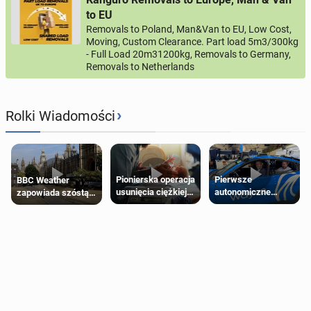
to EU
Removals to Poland, Man&Van to EU, Low Cost,
Moving, Custom Clearance. Part load 5m3/300kg
- Full Load 20m31200kg, Removals to Germany,
Removals to Netherlands
›
Rolki Wiadomości
Pierwsze
Pionierska operacja
BBC Weather
autonomiczne
usunięcia ciężkiej
zapowiada szóstą
Ubery pojawią się
wady wrodzonej
falę upałów w
w Londynie jeszcze
płodu w łonie matki
Londynie
tego lata