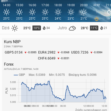
Dziś
14:00
15:00
16:00
17:00
18:00
19:00
20:00
20:39
21:
25°C
25°C
25°C
25°C
24°C
23°C
21°C
19
Dziś
Jutro
25°C
28°C
10°C
11°C
34
21
Kurs NBP
Z DNIA: 7 SIERPNIA
5.0134
4.2982
3.7236
GBP
EUR
USD
-0.0085
-0.0068
-0.0084
4.6049
CHF
-0.0031
Forex
AKTUALIZACJA:
7 SIERPNIA, 14:00
Źródło: currencybeacon.com