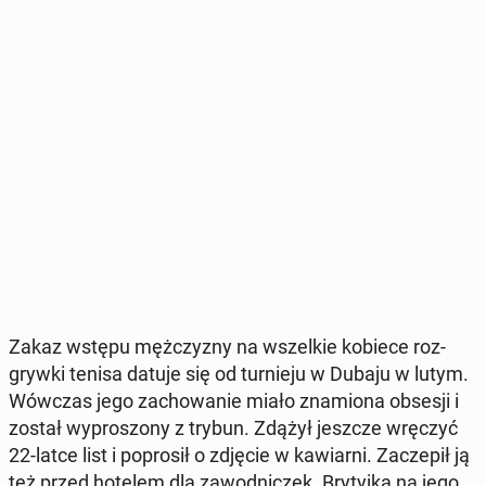
Zakaz wstępu męż­czy­zny na wszel­kie kobiece roz­
gryw­ki tenisa datuje się od tur­nie­ju w Dubaju w lutym.
Wówczas jego za­cho­wa­nie miało zna­mio­na obsesji i
został wy­pro­szo­ny z trybun. Zdążył jeszcze wręczyć
22-latce list i po­pro­sił o zdjęcie w ka­wiar­ni. Za­cze­pił ją
też przed hotelem dla za­wod­ni­czek. Bry­tyj­ka na jego