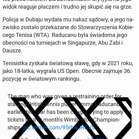
widok reaguje płaczem i trudno jej skupić się na grze.
Policja w Dubaju wydała mu nakaz sądowy, a jego na­
zwi­sko zostało prze­ka­za­ne do Sto­wa­rzy­sze­nia Ko­bie­
ce­go Tenisa (WTA). Ra­du­ca­nu była świa­do­ma jego
obec­no­ści na tur­nie­jach w Sin­ga­pu­rze, Abu Zabi i
Dausze.
Te­ni­sist­ka zyskała świa­to­wą sławę, gdy w 2021 roku,
jako 18-latka, wygrała US Open. Obecnie zajmuje 36.
pozycję w świa­to­wym ran­kin­gu.
The man who was given a re­stra­ining order for
stal­king British tennis player Emma Ra­du­ca­nu
earlier this year has been caught trying to apply for
tickets for this month's Wim­ble­don Cham­pion­
ships.
pic.twitter.com/95rhwJRCV5