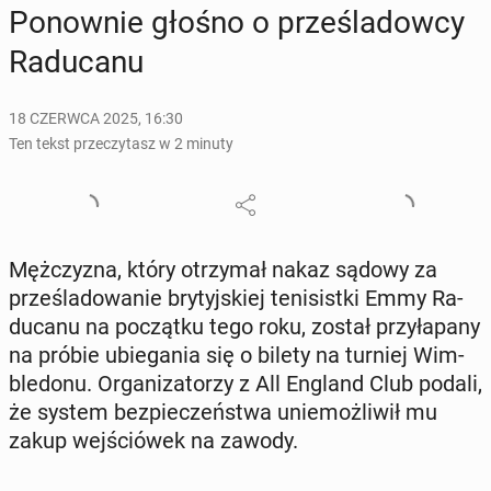
Po­now­nie głośno o prze­śla­dow­cy
Ra­du­ca­nu
18 CZERWCA 2025, 16:30
Ten tekst przeczytasz w 2 minuty
Męż­czy­zna, który otrzy­mał nakaz sądowy za
prze­śla­do­wa­nie bry­tyj­skiej te­ni­sist­ki Emmy Ra­
du­ca­nu na po­cząt­ku tego roku, został przy­ła­pa­ny
na próbie ubie­ga­nia się o bilety na turniej Wim­
ble­do­nu. Or­ga­ni­za­to­rzy z All England Club podali,
że system bez­pie­czeń­stwa unie­moż­li­wił mu
zakup wej­śció­wek na zawody.