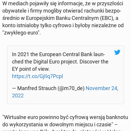
W mediach po­ja­wi­ły się in­for­ma­cje, że w przy­szło­ści
oby­wa­te­le i firmy mogliby otwie­rać ra­chun­ki bez­po­
śred­nio w Eu­ro­pej­skim Banku Cen­tral­nym (EBC), a
konto ist­nia­ło­by tylko cyfrowo i byłoby nie­za­leż­ne od
"zwy­kłe­go euro".
In 2021 the Eu­ro­pe­an Central Bank laun­
ched the Digital Euro project. Di­sco­ver the
EY point of view.
https://t.co/GjIIq7Pcpl
— Manfred Strauch (@m70_de)
No­vem­ber 24,
2022
"Wir­tu­al­ne euro powinno być cyfrową wersją bank­no­tu
do wy­ko­rzy­sta­nia w do­wol­nym miejscu i czasie" –