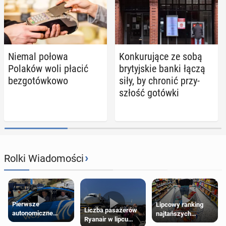
Niemal połowa
Kon­ku­ru­ją­ce ze sobą
Polaków woli płacić
bry­tyj­skie banki łączą
bez­go­tów­ko­wo
siły, by chronić przy­
szłość gotówki
›
Rolki Wiadomości
Pierwsze
Lipcowy ranking
Liczba pasażerów
autonomiczne
najtańszych
Ryanair w lipcu
Ubery pojawią się
supermarketów