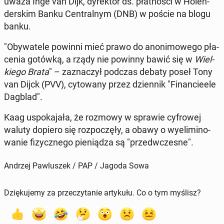
uważa Inge van Dijk, dy­rek­tor ds. płat­no­ści w Ho­len­
der­skim Banku Cen­tral­nym (DNB) w poście na blogu
banku.
"Oby­wa­te­le powinni mieć prawo do ano­ni­mo­we­go pła­
ce­nia gotówką, a rządy nie powinny bawić się w
Wiel­
kie­go Brata
" – za­zna­czył podczas debaty poseł Tony
van Dijck (PVV), cy­to­wa­ny przez dzien­nik "Fi­nan­cie­ele
Dagblad".
Kaag uspo­ka­ja­ła, że rozmowy w sprawie cy­fro­wej
waluty dopiero się roz­po­czę­ły, a obawy o wy­eli­mi­no­
wa­nie fi­zycz­ne­go pie­nią­dza są "przed­wcze­sne".
Andrzej Pawluszek / PAP / Jagoda Sowa
Dziękujemy za przeczytanie artykułu. Co o tym myślisz?