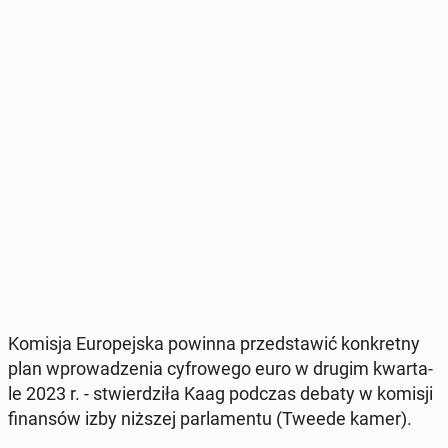
Komisja Eu­ro­pej­ska powinna przed­sta­wić kon­kret­ny
plan wpro­wa­dze­nia cy­fro­we­go euro w drugim kwar­ta­
le 2023 r. - stwier­dzi­ła Kaag podczas debaty w komisji
fi­nan­sów izby niższej par­la­men­tu (Tweede kamer).