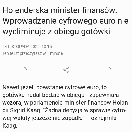
Ho­len­der­ska mi­ni­ster fi­nan­sów:
Wpro­wa­dze­nie cy­fro­we­go euro nie
wy­eli­mi­nu­je z obiegu gotówki
24 LISTOPADA 2022, 10:15
Ten tekst przeczytasz w 1 minutę
Nawet jeżeli po­wsta­nie cyfrowe euro, to
gotówka nadal będzie w obiegu - za­pew­nia­ła
wczoraj w par­la­men­cie mi­ni­ster fi­nan­sów Ho­lan­
dii Sigrid Kaag. "Żadna decyzja w sprawie cy­fro­
wej waluty jeszcze nie zapadła" – oznaj­mi­ła
Kaag.