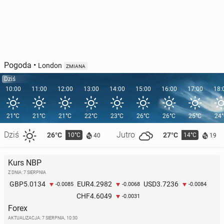
Pogoda
•
London
ZMIANA
Dziś
10:00
11:00
12:00
13:00
14:00
15:00
16:00
17:00
18:
21°C
21°C
21°C
22°C
23°C
26°C
26°C
25°C
24
Dziś
Jutro
26°C
27°C
10°C
14°C
40
19
Kurs NBP
Z DNIA: 7 SIERPNIA
5.0134
4.2982
3.7236
GBP
EUR
USD
-0.0085
-0.0068
-0.0084
4.6049
CHF
-0.0031
Forex
AKTUALIZACJA:
7 SIERPNIA, 10:30