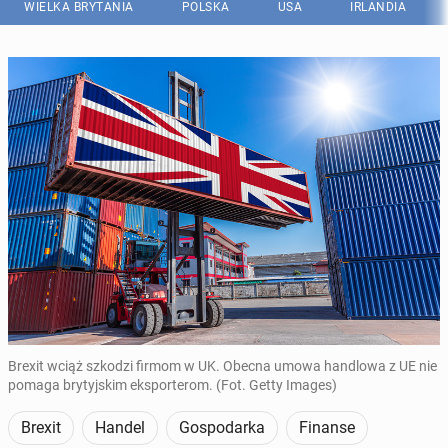
WIELKA BRYTANIA
POLSKA
USA
IRLANDIA
Brexit wciąż szkodzi firmom w UK. Obecna umowa handlowa z UE nie
pomaga brytyjskim eksporterom. (Fot. Getty Images)
Brexit
Handel
Gospodarka
Finanse