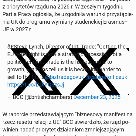
z prio­ry­te­tów rządu na 2026 r. W zeszłym ty­go­dniu
Partia Pracy ogło­si­ła, że uzgod­ni­ła warunki przy­stą­pie­
nia UK do pro­gra­mu wymiany stu­denc­kiej Erasmus+
UE w 2027 r.
ð£️Ste­ve Lynch, Di­rec­tor of Intl Trade: "Getting the
EU reset right is now a stra­te­gic ne­ces­si­ty, not a
po­li­ti­cal choice. Trade is the fastest route to
growth, yet firms tell us it is be­co­ming harder to
sell to the EU."ð
@biz­tra­de­go­vuk
@ca­bi­ne­tof­fi­ceuk
https://t.co/DDiYQ3zsJj
— BCC (@bri­ti­sh­cham­bers)
De­cem­ber 23, 2025
W ra­por­cie przed­sta­wia­ją­cym "biz­ne­so­wy ma­ni­fest na
rzecz resetu relacji z UE" BCC stwier­dzi­ło, że rząd po­
wi­nien nadać prio­ry­tet dzia­ła­niom zmniej­sza­ją­cym