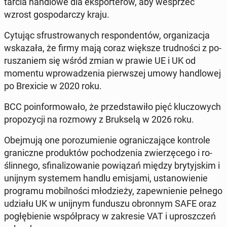
tarcia han­dlo­we dla eks­por­te­rów, aby wes­przeć
wzrost go­spo­dar­czy kraju.
Cytując sfru­stro­wa­nych re­spon­den­tów, or­ga­ni­za­cja
wska­za­ła, że firmy mają coraz większe trud­no­ści z po­
ru­sza­niem się wśród zmian w prawie UE i UK od
momentu wpro­wa­dze­nia pierw­szej umowy han­dlo­wej
po Bre­xi­cie w 2020 roku.
BCC po­in­for­mo­wa­ło, że przed­sta­wi­ło pięć klu­czo­wych
pro­po­zy­cji na rozmowy z Bruk­se­lą w 2026 roku.
Obej­mu­ją one po­ro­zu­mie­nie ogra­ni­cza­ją­ce kon­tro­le
gra­nicz­ne pro­duk­tów po­cho­dze­nia zwie­rzę­ce­go i ro­
ślin­ne­go, sfi­na­li­zo­wa­nie po­wią­zań między bry­tyj­skim i
unijnym sys­te­mem handlu emi­sja­mi, usta­no­wie­nie
pro­gra­mu mo­bil­no­ści mło­dzie­ży, za­pew­nie­nie pełnego
udziału UK w unijnym fun­du­szu obron­nym SAFE oraz
po­głę­bie­nie współ­pra­cy w za­kre­sie VAT i uprosz­czeń