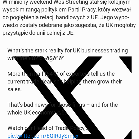
W miniony weekend Wes Stre­eting stał się ko­lej­nym
wysokim rangą po­li­ty­kiem Partii Pracy, który wezwał
do po­głę­bie­nia relacji han­dlo­wych z UE. Jego wy­po­
wie­dzi zostały ode­bra­ne jako su­ge­stia, że UK mogłoby
przy­stą­pić do unii celnej z UE.
What’s the stark reality for UK bu­si­nesses trading
with the EU? ð¬ð§ðªðº
More than half (54%) of expor­ters tell us the
current trade deal isn’t helping them grow their
sales.
That’s bad news for those firms – and for the
whole UK economy ⚠️ð.
Watch our Head of Trade Policy,…
pic.twitter.com/8QIR­Jy­Smpx