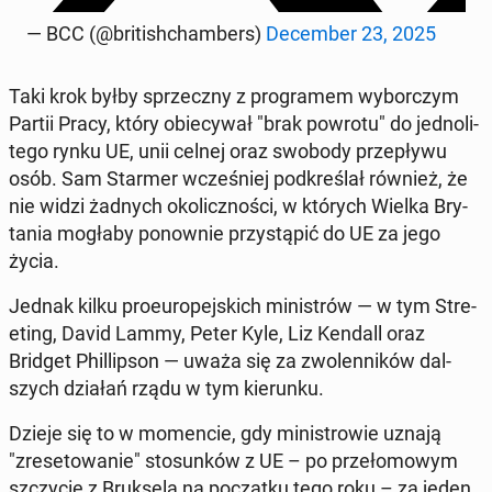
— BCC (@bri­ti­sh­cham­bers)
De­cem­ber 23, 2025
Taki krok byłby sprzecz­ny z pro­gra­mem wy­bor­czym
Partii Pracy, który obie­cy­wał "brak powrotu" do jed­no­li­
te­go rynku UE, unii celnej oraz swobody prze­pły­wu
osób. Sam Starmer wcze­śniej pod­kre­ślał również, że
nie widzi żadnych oko­licz­no­ści, w których Wielka Bry­
ta­nia mogłaby po­now­nie przy­stą­pić do UE za jego
życia.
Jednak kilku pro­eu­ro­pej­skich mi­ni­strów — w tym Stre­
eting, David Lammy, Peter Kyle, Liz Kendall oraz
Bridget Phil­lip­son — uważa się za zwo­len­ni­ków dal­
szych działań rządu w tym kie­run­ku.
Dzieje się to w mo­men­cie, gdy mi­ni­stro­wie uznają
"zre­se­to­wa­nie" sto­sun­ków z UE – po prze­ło­mo­wym
szczy­cie z Bruk­se­lą na po­cząt­ku tego roku – za jeden