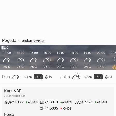
Pogoda
•
London
ZMIANA
Dziś
13:00
14:00
15:00
16:00
17:00
18:00
19:00
20:00
20:
25°C
25°C
26°C
26°C
27°C
27°C
24°C
22°C
Dziś
Jutro
27°C
28°C
16°C
14°C
49
33
Kurs NBP
Z DNIA: 10 SIERPNIA
5.0172
4.3010
3.7324
GBP
EUR
USD
+0.0038
+0.0028
+0.0088
4.6005
CHF
-0.0044
Forex