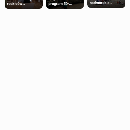
nadmorskie
rodziców
program 50-
miasteczko blisko
pobierających Child
procentowych
Londynu
Benefit. Mogą być
zniżek kolejowych
zobowiązani do
na 18-latków
zwrotu zasiłku