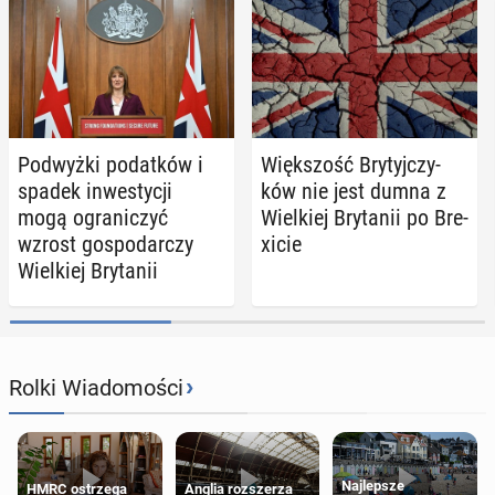
Pod­wyż­ki po­dat­ków i
Więk­szość Bry­tyj­czy­
spadek in­we­sty­cji
ków nie jest dumna z
mogą ogra­ni­czyć
Wiel­kiej Bry­ta­nii po Bre­
wzrost go­spo­dar­czy
xi­cie
Wiel­kiej Bry­ta­nii
›
Rolki Wiadomości
Najlepsze
HMRC ostrzega
Anglia rozszerza