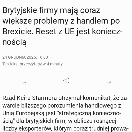
Bry­tyj­skie firmy mają coraz
większe pro­ble­my z handlem po
Bre­xi­cie. Reset z UE jest ko­niecz­
no­ścią
24 GRUDNIA 2025, 16:00
Ten tekst przeczytasz w 4 minuty
Rząd Keira Star­me­ra otrzy­mał ko­mu­ni­kat, że za­
war­cie bliż­sze­go po­ro­zu­mie­nia han­dlo­we­go z
Unią Eu­ro­pej­ską jest "stra­te­gicz­ną ko­niecz­no­
ścią" dla bry­tyj­skich firm, w obliczu ro­sną­cej
liczby eks­por­te­rów, którym coraz trud­niej pro­wa­