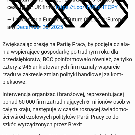
ces­si­ty’ for UK firms
https://t.co/HWFolHTC­PY
— Labour for a Eu­ro­pe­an Future (@La­bo­urEu­ro­pe­
an)
De­cem­ber 23, 2025
Zwięk­sza­jąc presję na Partię Pracy, by podjęła dzia­ła­
nia wspie­ra­ją­ce go­spo­dar­kę po trudnym roku dla
przed­się­biorstw, BCC po­in­for­mo­wa­ło również, że tylko
cztery z 946 an­kie­to­wa­nych firm uznały wspar­cie
rządu w za­kre­sie zmian po­li­ty­ki han­dlo­wej za kom­
plek­so­we.
In­ter­wen­cja or­ga­ni­za­cji bran­żo­wej, re­pre­zen­tu­ją­cej
ponad 50 000 firm za­trud­nia­ją­cych 6 mi­lio­nów osób w
całym kraju, na­stę­pu­je w czasie ro­sną­cej świa­do­mo­
ści wśród czo­ło­wych po­li­ty­ków Partii Pracy co do
szkód wy­rzą­dzo­nych przez Brexit.