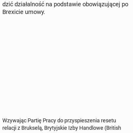
dzić dzia­łal­ność na pod­sta­wie obo­wią­zu­ją­cej po
Bre­xi­cie umowy.
Wzy­wa­jąc Partię Pracy do przy­spie­sze­nia resetu
relacji z Bruk­se­lą, Bry­tyj­skie Izby Han­dlo­we (British