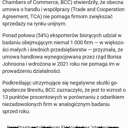
Cham­bers of Com­mer­ce, BCC) stwier­dzi­ły, że obecna
umowa o handlu i współ­pra­cy (Trade and Co­ope­ra­tion
Agre­ement, TCA) nie pomaga firmom zwięk­szać
sprze­da­ży na rynku unijnym.
Ponad połowa (54%) eks­por­te­rów bio­rą­cych udział w
badaniu obej­mu­ją­cym niemal 1 000 firm — w więk­szo­
ści małych i śred­nich przed­się­biorstw — przy­zna­ła, że
umowa han­dlo­wa wy­ne­go­cjo­wa­na przez rząd Borisa
John­so­na i wdro­żo­na w 2021 roku nie pomaga im w
pro­wa­dze­niu dzia­łal­no­ści.
Pod­kre­śla­jąc utrzy­mu­ją­ce się ne­ga­tyw­ne skutki go­
spo­dar­cze Brexitu, BCC za­zna­czy­ło, że jest to wzrost o
13 punktów pro­cen­to­wych w po­rów­na­niu z od­set­kiem
nie­za­do­wo­lo­nych firm w ana­lo­gicz­nym badaniu
sprzed roku.
Keir Starmer told closer EU trade ties ‘stra­te­gic ne­