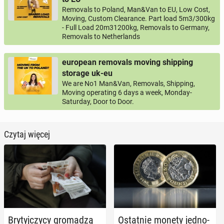
Removals to Poland, Man&Van to EU, Low Cost,
Moving, Custom Clearance. Part load 5m3/300kg
- Full Load 20m31200kg, Removals to Germany,
Removals to Netherlands
european removals moving shipping
storage uk-eu
We are No1 Man&Van, Removals, Shipping,
Moving operating 6 days a week, Monday-
Saturday, Door to Door.
Czytaj więcej
Bry­tyj­czy­cy gro­ma­dzą
Ostat­nie monety jed­no­