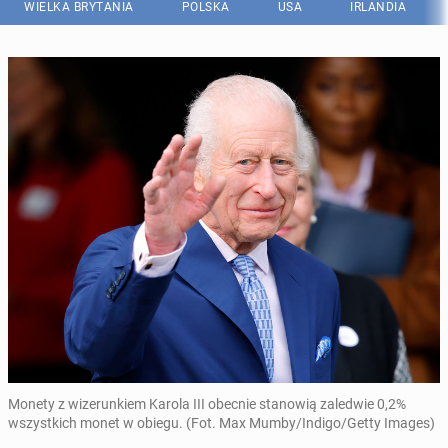
WIELKA BRYTANIA
POLSKA
USA
IRLANDIA
Monety z wizerunkiem Karola III obecnie stanowią zaledwie 0,2%
wszystkich monet w obiegu. (Fot. Max Mumby/Indigo/Getty Images)