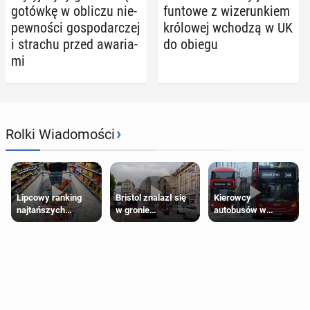
gotówkę w obliczu nie­
fun­to­we z wi­ze­run­kiem
pew­no­ści go­spo­dar­czej
kró­lo­wej wchodzą w UK
i strachu przed awa­ria­
do obiegu
mi
›
Rolki Wiadomości
Lipcowy ranking
Bristol znalazł się
Kierowcy
najtańszych
w gronie
autobusów w
supermarketów
najlepszych
Londynie
kierunków podróży
zapowiadają strajki
na świecie