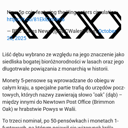
New 5p coin fe­atu­ring the King enters cir­cu­la­tion
https://t.co/81EklEmNm6
— BBC Wales News (@BBCWa­le­sNews)
October
23, 2025
Liść dębu wybrano ze względu na jego zna­cze­nie jako
sie­dli­ska bogatej bio­róż­no­rod­no­ści w lasach oraz jego
dłu­go­trwa­łe po­wią­za­nia z mo­nar­chią w hi­sto­rii.
Monety 5-pensowe są wpro­wa­dza­ne do obiegu w
całym kraju, a spe­cjal­ne partie trafią do urzędów pocz­
to­wych, których nazwy za­wie­ra­ją słowo "oak" (dąb) –
między innymi do Newtown Post Office (Brimmon
Oak) w hrab­stwie Powys w Walii.
To trzeci nominał, po 50-pen­sów­kach i mo­ne­tach 1-
fun­to­wych, na którym pojawił się wi­ze­ru­nek króla.