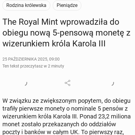
Rodzina królewska
Pieniądze
The Royal Mint wpro­wa­dzi­ła do
obiegu nową 5-pensową monetę z
wi­ze­run­kiem króla Karola III
25 PAŹDZIERNIKA 2025, 09:00
Ten tekst przeczytasz w 2 minuty
W związku ze zwięk­szo­nym popytem, do obiegu
trafiły pierw­sze monety o no­mi­na­le 5 pensów z
wi­ze­run­kiem króla Karola III. Ponad 23,2 miliona
monet zostało prze­ka­za­nych do od­dzia­łów
poczty i banków w całym UK. To pierw­szy raz,