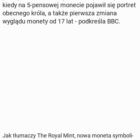
kiedy na 5-pen­so­wej monecie pojawił się portret
obec­ne­go króla, a także pierw­sza zmiana
wyglądu monety od 17 lat - pod­kre­śla BBC.
Jak tłu­ma­czy The Royal Mint, nowa moneta sym­bo­li­