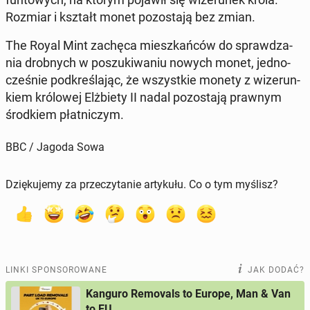
Rozmiar i kształt monet po­zo­sta­ją bez zmian.
The Royal Mint zachęca miesz­kań­ców do spraw­dza­
nia drob­nych w po­szu­ki­wa­niu nowych monet, jed­no­
cze­śnie pod­kre­śla­jąc, że wszyst­kie monety z wi­ze­run­
kiem kró­lo­wej Elż­bie­ty II nadal po­zo­sta­ją prawnym
środ­kiem płat­ni­czym.
BBC / Jagoda Sowa
Dziękujemy za przeczytanie artykułu. Co o tym myślisz?
LINKI SPONSOROWANE
JAK DODAĆ?
Kanguro Removals to Europe, Man & Van
to EU