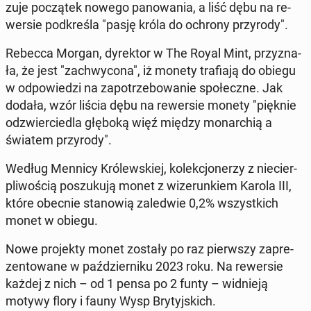
zu­je po­czą­tek nowego pa­no­wa­nia, a liść dębu na re­
wer­sie pod­kre­śla "pasję króla do ochrony przy­ro­dy".
Rebecca Morgan, dy­rek­tor w The Royal Mint, przy­zna­
ła, że jest "za­chwy­co­na", iż monety tra­fia­ją do obiegu
w od­po­wie­dzi na za­po­trze­bo­wa­nie spo­łecz­ne. Jak
dodała, wzór liścia dębu na re­wer­sie monety "pięknie
od­zwier­cie­dla głęboką więź między mo­nar­chią a
światem przy­ro­dy".
Według Mennicy Kró­lew­skiej, ko­lek­cjo­ne­rzy z nie­cier­
pli­wo­ścią po­szu­ku­ją monet z wi­ze­run­kiem Karola III,
które obecnie sta­no­wią za­le­d­wie 0,2% wszyst­kich
monet w obiegu.
Nowe pro­jek­ty monet zostały po raz pierw­szy za­pre­
zen­to­wa­ne w paź­dzier­ni­ku 2023 roku. Na re­wer­sie
każdej z nich – od 1 pensa po 2 funty – wid­nie­ją
motywy flory i fauny Wysp Bry­tyj­skich.