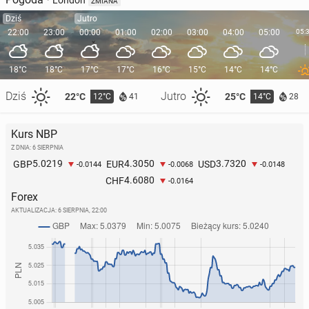
London
ZMIANA
Dziś
Jutro
22:00
23:00
00:00
01:00
02:00
03:00
04:00
05:00
05:
18°C
18°C
17°C
17°C
16°C
15°C
14°C
14°C
Dziś
Jutro
22°C
25°C
12°C
14°C
41
28
Kurs NBP
Z DNIA: 6 SIERPNIA
5.0219
4.3050
3.7320
GBP
EUR
USD
-0.0144
-0.0068
-0.0148
4.6080
CHF
-0.0164
Forex
AKTUALIZACJA:
6 SIERPNIA, 22:00