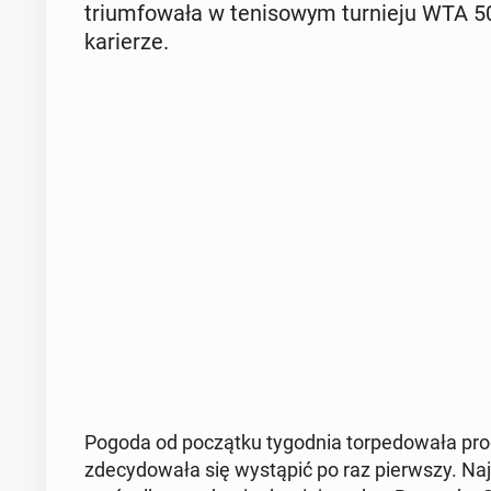
trium­fo­wa­ła w te­ni­so­wym tur­nie­ju WTA 
ka­rie­rze.
Pogoda od po­cząt­ku ty­go­dnia tor­pe­do­wa­ła
zde­cy­do­wa­ła się wy­stą­pić po raz pierw­szy. Naj