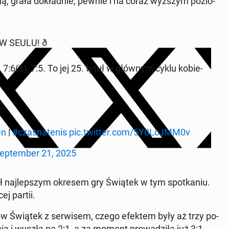
ną, grała do­kład­nie, pewnie i na coraz wyższym po­zio­
SEULU! ð
:6, 7:6(3), 7:5. To jej 25. tytuł w głównym cyklu ko­bie­
¤©
en
|
#cza­sna­te­nis
pic.twitter.com/5Y0LcJMM0v
ep­tem­ber 21, 2025
ył naj­lep­szym okresem gry Świątek w tym spo­tka­niu.
ej partii.
ów Świątek z ser­wi­sem, czego efektem były aż trzy po­
­nia i wyszła na 2:1, a za moment pro­wa­dzi­ła już 3:1.