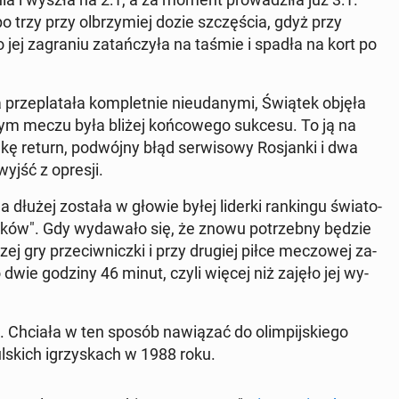
po trzy przy ol­brzy­miej dozie szczę­ścia, gdyż przy
j za­gra­niu za­tań­czy­ła na taśmie i spadła na kort po
rze­pla­ta­ła kom­plet­nie nie­uda­ny­mi, Świątek objęła
tym meczu była bliżej koń­co­we­go sukcesu. To ją na
lkę return, po­dwój­ny błąd ser­wi­so­wy Ro­sjan­ki i dwa
wyjść z opresji.
a dłużej została w głowie byłej liderki ran­kin­gu świa­to­
ków". Gdy wy­da­wa­ło się, że znowu po­trzeb­ny będzie
ej gry prze­ciw­nicz­ki i przy drugiej piłce me­czo­wej za­
to dwie godziny 46 minut, czyli więcej niż zajęło jej wy­
. Chciała w ten sposób na­wią­zać do olim­pij­skie­go
l­skich igrzy­skach w 1988 roku.