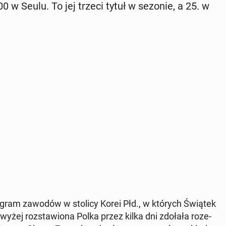
500 w Seulu. To jej trzeci tytuł w sezonie, a 25. w
 program zawodów w stolicy Korei Płd., w których Świątek
­wy­żej roz­sta­wio­na Polka przez kilka dni zdołała ro­ze­