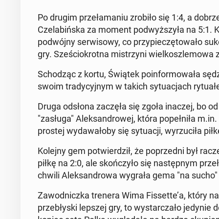
Po drugim prze­ła­ma­niu zrobiło się 1:4, a dobrze s
Cze­la­biń­ska za moment pod­wyż­szy­ła na 5:1. 
po­dwój­ny ser­wi­so­wy, co przy­pie­czę­to­wa­ło s
gry. Sze­ścio­krot­na mi­strzy­ni wiel­kosz­le­mo
Scho­dząc z kortu, Świątek po­in­for­mo­wa­ła sędz
swoim tra­dy­cyj­nym w takich sy­tu­acjach ry­tu­a
Druga odsłona zaczęła się zgoła inaczej, bo od 
"zasługa" Alek­san­dro­wej, która po­peł­ni­ła m.in
prostej wy­da­wa­ło­by się sy­tu­acji, wy­rzu­ci­ła pił
Kolejny gem po­twier­dził, że po­przed­ni był rac
piłkę na 2:0, ale skoń­czy­ło się na­stęp­nym prz
chwili Alek­san­dro­wa wygrała gema "na sucho" 
Za­wod­nicz­ka trenera Wima Fis­set­te’a, który n
prze­bły­ski lepszej gry, to wy­star­cza­ło jedyni