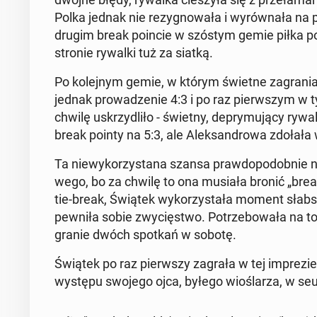
Polka jednak nie re­zy­gno­wa­ła i wy­rów­na­ła na 
drugim break poincie w szóstym gemie piłka po je
stronie rywalki tuż za siatką.
Po ko­lej­nym gemie, w którym świetne za­gra­nia p
jednak pro­wa­dze­nie 4:3 i po raz pierw­szym w 
chwilę uskrzy­dli­ło - świetny, de­pry­mu­ją­cy rywa
break pointy na 5:3, ale Alek­san­dro­wa zdołała 
Ta nie­wy­ko­rzy­sta­na szansa praw­do­po­dob­nie n
we­go, bo za chwilę to ona musiała bronić „brea
tie-break, Świątek wy­ko­rzy­sta­ła moment słab­sz
pew­ni­ła sobie zwy­cię­stwo. Po­trze­bo­wa­ła na 
gra­nie dwóch spotkań w sobotę.
Świątek po raz pierw­szy zagrała w tej im­pre­zie
występu swojego ojca, byłego wio­śla­rza, w seu