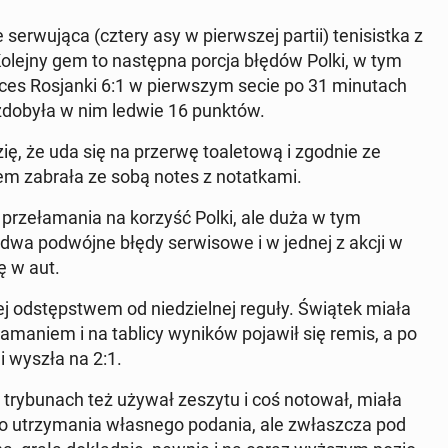
er­wu­ją­ca (cztery asy w pierw­szej partii) te­ni­sist­ka z
Kolejny gem to na­stęp­na porcja błędów Polki, w tym
ukces Ro­sjan­ki 6:1 w pierw­szym secie po 31 mi­nu­tach
­wa zdobyła w nim ledwie 16 punktów.
ię, że uda się na przerwę to­a­le­to­wą i zgodnie ze
łem zabrała ze sobą notes z no­tat­ka­mi.
prze­ła­ma­nia na korzyść Polki, ale duża w tym
. dwa po­dwój­ne błędy ser­wi­so­we i w jednej z akcji w
kę w aut.
zej od­stęp­stwem od nie­dziel­nej reguły. Świątek miała
e­ła­ma­niem i na tablicy wyników pojawił się remis, a po
i wyszła na 2:1.
a try­bu­nach też używał zeszytu i coś notował, miała
e do utrzy­ma­nia wła­sne­go podania, ale zwłasz­cza pod