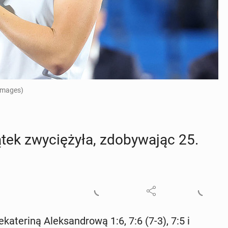
 Images)
k zwy­cię­ży­ła, zdo­by­wa­jąc 25.
a­te­ri­ną Alek­san­dro­wą 1:6, 7:6 (7-3), 7:5 i