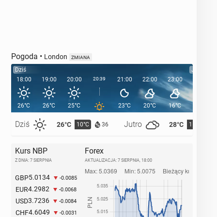
Pogoda
•
London
ZMIANA
Dziś
Jutro
18:00
19:00
20:00
20:39
21:00
22:00
23:00
00:00
26°C
26°C
25°C
23°C
20°C
16°C
15°C
Dziś
Jutro
26°C
28°C
10°C
11°C
36
Kurs NBP
Forex
Z DNIA: 7 SIERPNIA
AKTUALIZACJA:
7 SIERPNIA, 18:00
5.0134
GBP
-0.0085
4.2982
EUR
-0.0068
3.7236
USD
-0.0084
4.6049
CHF
-0.0031