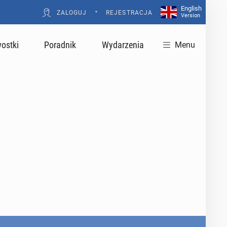
English
•
ZALOGUJ
REJESTRACJA
Version
ostki
Poradnik
Wydarzenia
Menu