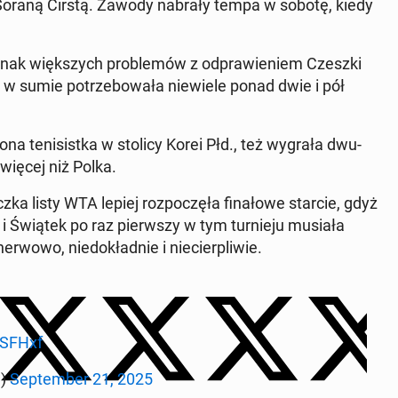
 Soraną Cirstą. Zawody nabrały tempa w sobotę, kiedy
 jednak więk­szych pro­ble­mów z od­pra­wie­niem Czeszki
 co w sumie po­trze­bo­wa­ła nie­wie­le ponad dwie i pół
o­na te­ni­sist­ka w stolicy Korei Płd., też wygrała dwu­
 więcej niż Polka.
­ka listy WTA lepiej roz­po­czę­ła fi­na­ło­we starcie, gdyż
e i Świątek po raz pierw­szy w tym tur­nie­ju musiała
erwowo, nie­do­kład­nie i nie­cier­pli­wie.
S­FHxf
C)
Sep­tem­ber 21, 2025