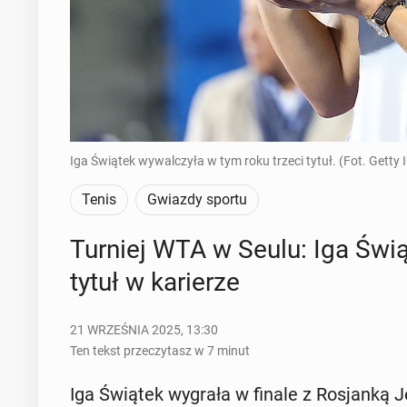
Iga Świątek wywalczyła w tym roku trzeci tytuł. (Fot. Getty
Tenis
Gwiazdy sportu
Turniej WTA w Seulu: Iga Świąte
tytuł w ka­rie­rze
21 WRZEŚNIA 2025, 13:30
Ten tekst przeczytasz w 7 minut
Iga Świątek wygrała w finale z Ro­sjan­ką Je­k