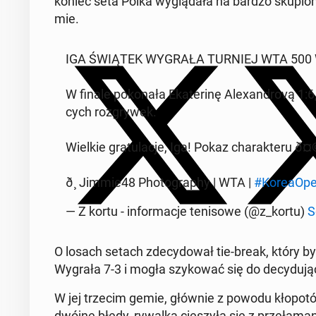
koniec seta Polka wy­glą­da­ła na bardzo sku­pio­
mie.
IGA ŚWIĄTEK WYGRAŁA TURNIEJ WTA 500 W 
W finale po­ko­na­ła Eka­te­ri­nę Ale­xan­dro­vą 1
cych roz­gry­wek.
Wielkie gra­tu­la­cje, Iga! Pokaz cha­rak­te­ru ð
ð¸ Jimmie48 Pho­to­gra­phy | WTA |
#Ko­re­aOp
— Z kortu - in­for­ma­cje te­ni­so­we (@z_kortu)
S
O losach setach zde­cy­do­wał tie-break, który b
Wygrała 7-3 i mogła szy­ko­wać się do de­cy­du­ją­c
W jej trzecim gemie, głównie z powodu kło­po­t
dwój­ne błędy, rywalka cie­szy­ła się z prze­ła­ma