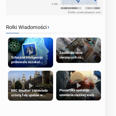
Źródło: currencybeacon.com
›
Rolki Wiadomości
Zasiłki dla osób
cierpiących na
Sztuczna inteligencja
schorzenia psychiczne
próbowała oszukać
człowieka
Pionierska operacja
BBC Weather zapowiada
usunięcia ciężkiej wady
szóstą falę upałów w
wrodzonej płodu w łonie
Londynie
matki