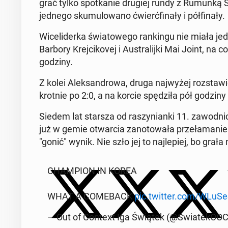
grać tylko spo­tka­nie drugiej rundy z Rumunką
jednego sku­mu­lo­wa­no ćwierć­fi­na­ły i pół­fi­na­ły.
Wi­ce­li­der­ka świa­to­we­go ran­kin­gu nie miała
Barbory Krej­ci­ko­vej i Au­stra­lij­ki Mai Joint, na
godziny.
Z kolei Alek­san­dro­wa, druga naj­wy­żej roz­sta­wi
krot­nie po 2:0, a na korcie spę­dzi­ła pół godziny
Siedem lat starsza od ra­szy­nian­ki 11. za­wod­nicz
już w gemie otwar­cia za­no­to­wa­ła prze­ła­ma­ni
"gonić" wynik. Nie szło jej to naj­le­piej, bo grała n
CHAM­PION IN KOREA
WHAT A CO­ME­BACK
pic.twitter.com/WLu­Se
— Out of Context Iga Świątek (@Swia­te­kO­O