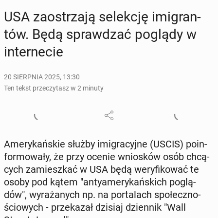
USA za­ostrza­ją se­lek­cję imi­gran­
tów. Będą spraw­dzać poglądy w
in­ter­ne­cie
20 SIERPNIA 2025, 13:30
Ten tekst przeczytasz w 2 minuty
Ame­ry­kań­skie służby imi­gra­cyj­ne (USCIS) po­in­
for­mo­wa­ły, że przy ocenie wnio­sków osób chcą­
cych za­miesz­kać w USA będą we­ry­fi­ko­wać te
osoby pod kątem "an­ty­ame­ry­kań­skich po­glą­
dów", wy­ra­ża­nych np. na por­ta­lach spo­łecz­no­
ścio­wych - prze­ka­zał dzisiaj dzien­nik "Wall