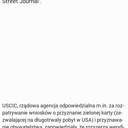
Street Journal".
USCIC, rządowa agencja od­po­wie­dzial­na m.in. za roz­
pa­try­wa­nie wnio­sków o przy­zna­nie zie­lo­nej karty (ze­
zwa­la­ją­cej na dłu­go­trwa­ły pobyt w USA) i przy­zna­wa­
nie oby­wa­tel­stwa, za­po­wie­dzia­ły, że roz­sze­rzą we­ry­fi­