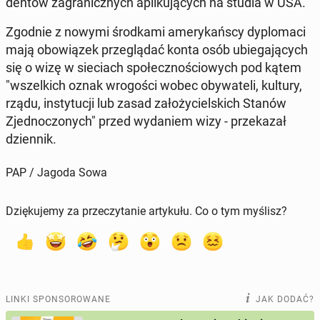
den­tów za­gra­nicz­nych apli­ku­ją­cych na studia w USA.
Zgodnie z nowymi środ­ka­mi ame­ry­kań­scy dy­plo­ma­ci
mają obo­wią­zek prze­glą­dać konta osób ubie­ga­ją­cych
się o wizę w sie­ciach spo­łecz­no­ścio­wych pod kątem
"wszel­kich oznak wro­go­ści wobec oby­wa­te­li, kultury,
rządu, in­sty­tu­cji lub zasad za­ło­ży­ciel­skich Stanów
Zjed­no­czo­nych" przed wy­da­niem wizy - prze­ka­zał
dzien­nik.
PAP / Jagoda Sowa
Dziękujemy za przeczytanie artykułu. Co o tym myślisz?
LINKI SPONSOROWANE
JAK DODAĆ?