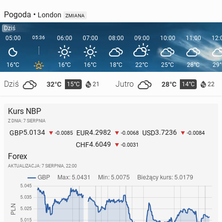
Pogoda
•
London
ZMIANA
Dziś
05:00
05:36
06:00
07:00
08:00
09:00
10:00
11:00
12:
16°C
16°C
16°C
18°C
22°C
25°C
28°C
29
Dziś
Jutro
32°C
28°C
15°C
14°C
21
22
Kurs NBP
Z DNIA: 7 SIERPNIA
5.0134
4.2982
3.7236
GBP
EUR
USD
-0.0085
-0.0068
-0.0084
4.6049
CHF
-0.0031
Forex
AKTUALIZACJA:
7 SIERPNIA, 22:00