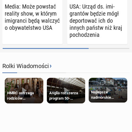
Media: Może powstać
USA: Urząd ds. imi­
reality show, w którym
gran­tów będzie mógł
imi­gran­ci będą walczyć
de­por­to­wać ich do
o oby­wa­tel­stwo USA
innych państw niż kraj
po­cho­dze­nia
›
Rolki Wiadomości
Najlepsze
HMRC ostrzega
Anglia rozszerza
nadmorskie
rodziców
program 50-
miasteczko blisko
pobierających Child
procentowych
Londynu
Benefit. Mogą być
zniżek kolejowych
zobowiązani do
na 18-latków
zwrotu zasiłku