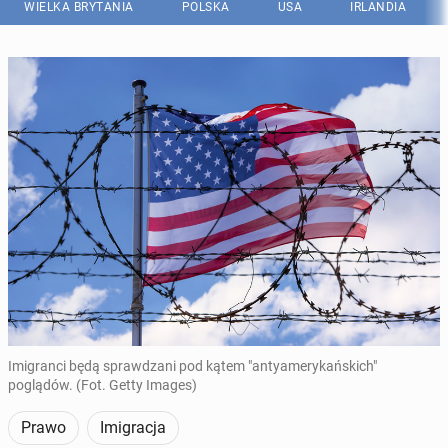
WIELKA BRYTANIA
POLSKA
USA
IRLANDIA
Imigranci będą sprawdzani pod kątem "antyamerykańskich"
poglądów. (Fot. Getty Images)
Prawo
Imigracja