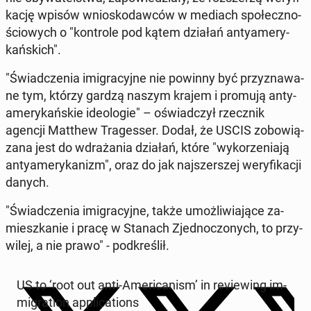
ka­cję wpisów wnio­sko­daw­ców w mediach spo­łecz­no­
ścio­wych o "kon­tro­le pod kątem działań an­ty­ame­ry­
kań­skich".
"Świad­cze­nia imi­gra­cyj­ne nie powinny być przy­zna­wa­
ne tym, którzy gardzą naszym krajem i promują an­ty­
ame­ry­kań­skie ide­olo­gie" – oświad­czył rzecz­nik
agencji Matthew Tra­ges­ser. Dodał, że USCIS zo­bo­wią­
za­na jest do wdra­ża­nia działań, które "wy­ko­rze­nia­ją
an­ty­ame­ry­ka­nizm", oraz do jak naj­szer­szej we­ry­fi­ka­cji
danych.
"Świad­cze­nia imi­gra­cyj­ne, także umoż­li­wia­ją­ce za­
miesz­ka­nie i pracę w Stanach Zjed­no­czo­nych, to przy­
wi­lej, a nie prawo" - pod­kre­ślił.
US to ‘root out anti-Ame­ri­ca­nism’ in re­vie­wing im­
mi­gra­tion ap­pli­ca­tions