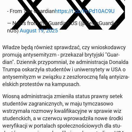
- From The Gu­ar­dian
https://t.co/fmPd10AC9U
— News from the Gu­ar­dian US (@News­Gu­ar­dia­
nUS)
August 19, 2025
Władze będą również spraw­dzać, czy wnio­sko­daw­cy
promują an­ty­se­mi­tyzm - prze­ka­zał bry­tyj­ski "Gu­ar­
dian". Dzien­nik przy­po­mniał, że ad­mi­ni­stra­cja Donalda
Trumpa oskar­ży­ła stu­den­tów i uni­wer­sy­te­ty w USA o
an­ty­se­mi­tyzm w związku z ze­szło­rocz­ną falą an­ty­izra­
el­skich pro­te­stów na kam­pu­sach.
Wiosną ad­mi­ni­stra­cja zmie­ni­ła status prawny setek
stu­den­tów za­gra­nicz­nych, w maju tym­cza­so­wo
wstrzy­ma­ła rozmowy kwa­li­fi­ka­cyj­ne w sprawie wiz
stu­denc­kich, a w czerwcu wpro­wa­dzi­ła nowe środki
we­ry­fi­ka­cji w por­ta­lach spo­łecz­no­ścio­wych dla stu­