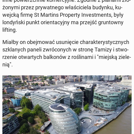
żo­ny­mi przez pry­wat­ne­go wła­ści­cie­la budynku, ku­
wejc­ką firmę St Martins Pro­per­ty In­ve­st­ments, były
lon­dyń­ski punkt orien­ta­cyj­ny ma przejść grun­tow­ny
lifting.
Miałby on obej­mo­wać usu­nię­cie cha­rak­te­ry­stycz­nych
szkla­nych paneli zwró­co­nych w stronę Tamizy i stwo­
rze­nie otwar­tych bal­ko­nów z ro­śli­na­mi i "miejską zie­le­
nią".