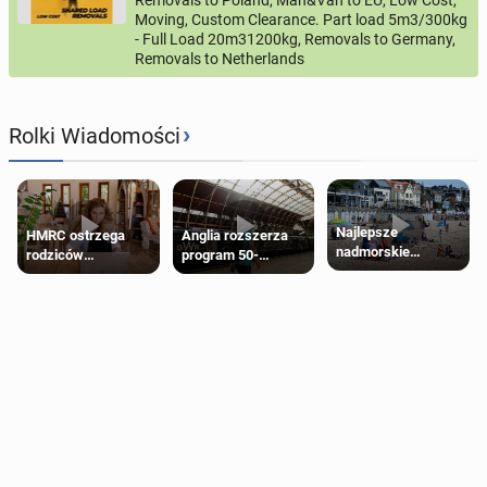
Moving, Custom Clearance. Part load 5m3/300kg
- Full Load 20m31200kg, Removals to Germany,
Removals to Netherlands
›
Rolki Wiadomości
Najlepsze
HMRC ostrzega
Anglia rozszerza
nadmorskie
rodziców
program 50-
miasteczko blisko
pobierających Child
procentowych
Londynu
Benefit. Mogą być
zniżek kolejowych
zobowiązani do
na 18-latków
zwrotu zasiłku