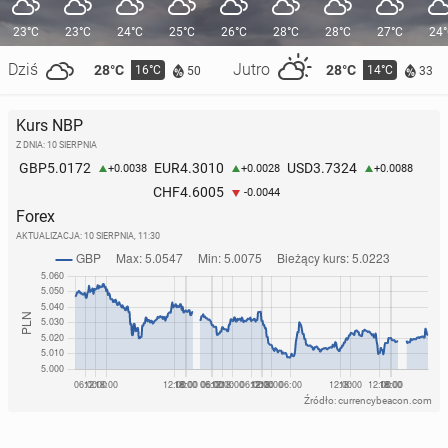
23°C
23°C
24°C
25°C
26°C
28°C
28°C
27°C
24
Dziś
Jutro
28°C
28°C
16°C
14°C
50
33
Kurs NBP
Z DNIA: 10 SIERPNIA
5.0172
4.3010
3.7324
GBP
EUR
USD
+0.0038
+0.0028
+0.0088
4.6005
CHF
-0.0044
Forex
AKTUALIZACJA:
10 SIERPNIA, 11:30
Źródło: currencybeacon.com