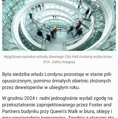
Wy­jąt­ko­we spi­ral­ne schody dawnego City Hall zostaną wy­bu­rzo­ne...
(Fot. Getty Images)
Była sie­dzi­ba władz Londynu po­zo­sta­je w stanie pół­
opusz­czo­nym, pomimo śmia­łych obiet­nic zło­żo­nych
przez de­we­lo­pe­rów w ubie­głym roku.
W grudniu 2024 r. radni jed­no­gło­śnie wydali zgodę na
prze­kształ­ce­nie za­pro­jek­to­wa­ne­go przez Foster and
Part­ners budynku przy Queen’s Walk w biura, sklepy i
inne po­wierzch­nie ko­mer­cyj­ne. Zgodnie z planami zło­