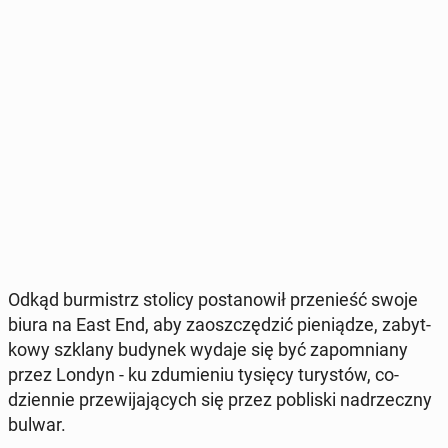
Odkąd bur­mistrz stolicy po­sta­no­wił prze­nieść swoje
biura na East End, aby za­osz­czę­dzić pie­nią­dze, za­byt­
ko­wy szklany budynek wydaje się być za­po­mnia­ny
przez Londyn - ku zdu­mie­niu tysięcy tu­ry­stów, co­
dzien­nie prze­wi­ja­ją­cych się przez po­bli­ski nad­rzecz­ny
bulwar.