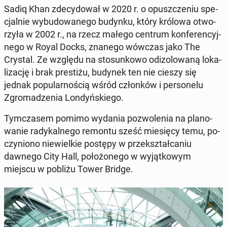
Sadiq Khan zde­cy­do­wał w 2020 r. o opusz­cze­niu spe­
cjal­nie wy­bu­do­wa­ne­go budynku, który królowa otwo­
rzy­ła w 2002 r., na rzecz małego centrum kon­fe­ren­cyj­
ne­go w Royal Docks, znanego wówczas jako The
Crystal. Ze względu na sto­sun­ko­wo od­izo­lo­wa­ną lo­ka­
li­za­cję i brak pre­sti­żu, budynek ten nie cieszy się
jednak po­pu­lar­no­ścią wśród człon­ków i per­so­ne­lu
Zgro­ma­dze­nia Lon­dyń­skie­go.
Tym­cza­sem pomimo wydania po­zwo­le­nia na pla­no­
wa­nie ra­dy­kal­ne­go remontu sześć mie­się­cy temu, po­
czy­nio­no nie­wiel­kie postępy w prze­kształ­ca­niu
dawnego City Hall, po­ło­żo­ne­go w wy­jąt­ko­wym
miejscu w pobliżu Tower Bridge.