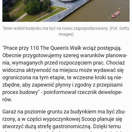
Teren wokół budynku ma być na nowo za­go­spo­da­ro­wa­ny. (Fot. Getty
Images)
"Prace przy 110 The Queen's Walk wciąż po­stę­pu­ją.
Obecnie przy­go­to­wu­je­my szereg wa­run­ków pla­no­wa­
nia, wy­ma­ga­nych przed roz­po­czę­ciem prac. Chociaż
wi­docz­na ak­tyw­ność na miejscu może wydawać się
ogra­ni­czo­na na tym etapie, te wczesne kroki są nie­
zbęd­ne, aby za­pew­nić płynny i zgodny z prze­pi­sa­mi
proces budowy" - po­in­for­mo­wał rzecz­nik de­we­lo­pe­
rów.
Garaż na po­zio­mie gruntu za bu­dyn­kiem ma być zbu­
rzo­ny, a w części wy­po­czyn­ko­wej Scoop planuje się
stwo­rzyć dużą strefę ga­stro­no­micz­ną. Dzięki temu