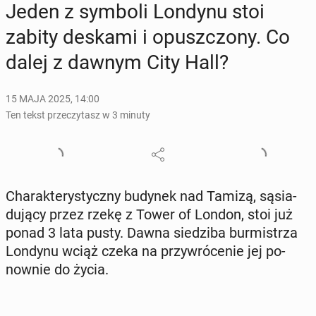
Jeden z symboli Londynu stoi
zabity deskami i opusz­czo­ny. Co
dalej z dawnym City Hall?
15 MAJA 2025, 14:00
Ten tekst przeczytasz w 3 minuty
Cha­rak­te­ry­stycz­ny budynek nad Tamizą, są­sia­
du­ją­cy przez rzekę z Tower of London, stoi już
ponad 3 lata pusty. Dawna sie­dzi­ba bur­mi­strza
Londynu wciąż czeka na przy­wró­ce­nie jej po­
now­nie do życia.