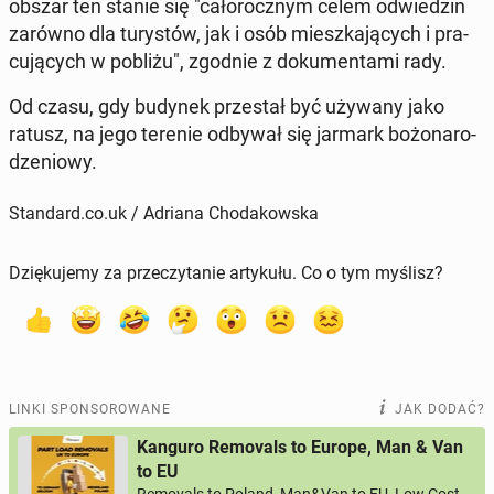
obszar ten stanie się "ca­ło­rocz­nym celem od­wie­dzin
zarówno dla tu­ry­stów, jak i osób miesz­ka­ją­cych i pra­
cu­ją­cych w pobliżu", zgodnie z do­ku­men­ta­mi rady.
Od czasu, gdy budynek prze­stał być używany jako
ratusz, na jego terenie odbywał się jarmark bo­żo­na­ro­
dze­nio­wy.
Standard.co.uk / Adriana Chodakowska
Dziękujemy za przeczytanie artykułu. Co o tym myślisz?
LINKI SPONSOROWANE
JAK DODAĆ?
Kanguro Removals to Europe, Man & Van
to EU
Removals to Poland, Man&Van to EU, Low Cost,