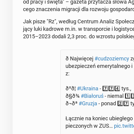
od pracy i święta" – gazeta przy­ta­cza słowa Agni
ce­go zna­cze­nia mi­gra­cji dla rozwoju go­spo­dar­
Jak pisze "Rz", według Centrum Analiz Spo­łecz­no-
ją­cy luki kadrowe m.in. w trans­por­cie i lo­gi­sty­c
2015–2023 dodali 2,3 proc. do wzrostu pol­skie­
ð Naj­wię­cej
#cu­dzo­ziem­cy
zg
ubez­pie­czeń eme­ry­tal­ne­go 
z:
ðºð¦
#Ukraina
- 7⃣7⃣4⃣ tys.,
ð§ð¾
#Bia­ło­ruś
- niemal 1⃣3
ð¬ðª
#Gruzja
- ponad 2⃣7⃣ t
Łącznie na koniec ubie­głe­go 
pie­czo­nych w ZUS…
pic.twi