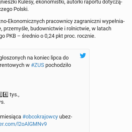
esz­ki Kulesy, eko­no­mist­ki, autorki raportu do­ty­czą­
cze­go Polski.
Eko­no­micz­nych pra­cow­ni­cy za­gra­nicz­ni wy­peł­nia­
e, prze­my­śle, bu­dow­nic­twie i rol­nic­twie, w latach
go PKB – średnio o 0,24 pkt proc. rocznie.
ło­szo­nych na koniec lipca do
i ren­to­wych w
#ZUS
po­cho­dzi­ło
⃣4⃣ tys.,
ys.
mie­sią­ca
#ob­co­kra­jow­cy
ubez­
tter.com/l2oAlGMNv9