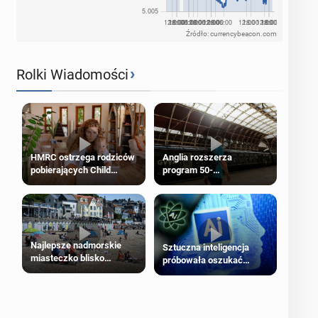
Źródło: currencybeacon.com
›
Rolki Wiadomości
HMRC ostrzega rodziców
Anglia rozszerza
pobierających Child
program 50-
Benefit. Mogą być
procentowych zniżek
zobowiązani do zwrotu
kolejowych na 18-latków
zasiłku
Najlepsze nadmorskie
Sztuczna inteligencja
miasteczko blisko
próbowała oszukać
Londynu
człowieka