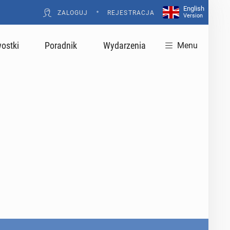
English
•
ZALOGUJ
REJESTRACJA
Version
ostki
Poradnik
Wydarzenia
Menu