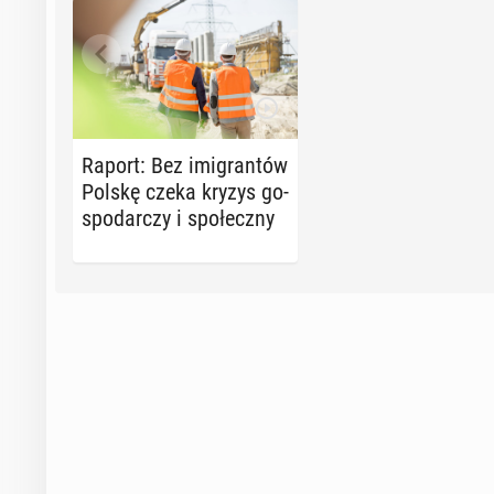
Raport: Bez imi­gran­tów
Polskę czeka kryzys go­
spo­dar­czy i spo­łecz­ny