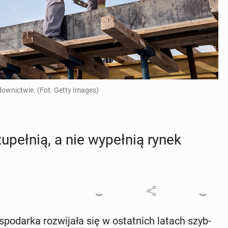
downictwie. (Fot. Getty Images)
zu­peł­nią, a nie wy­peł­nią rynek
spo­dar­ka roz­wi­ja­ła się w ostat­nich latach szyb­