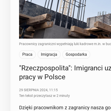
Pracownicy zagraniczni wypełniają luki kadrowe m.in. w bu
Praca
Imigracja
Gospodarka
"Rzecz­po­spo­li­ta": Imi­gran­ci u
pracy w Polsce
29 SIERPNIA 2024, 11:15
Ten tekst przeczytasz w 2 minuty
Dzięki pra­cow­ni­kom z za­gra­ni­cy nasza go­