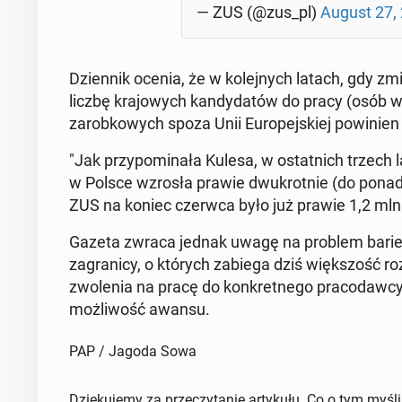
— ZUS (@zus_pl)
August 27,
Dzien­nik ocenia, że w ko­lej­nych latach, gdy z
liczbę kra­jo­wych kan­dy­da­tów do pracy (osób w
za­rob­ko­wych spoza Unii Eu­ro­pej­skiej po­wi­ni
"Jak przy­po­mi­na­ła Kulesa, w ostat­nich trzech
w Polsce wzrosła prawie dwu­krot­nie (do ponad 1,
ZUS na koniec czerwca było już prawie 1,2 mln 
Gazeta zwraca jednak uwagę na problem barier, k
za­gra­ni­cy, o których zabiega dziś więk­szość roz
zwo­le­nia na pracę do kon­kret­ne­go pra­co­daw­cy
moż­li­wość awansu.
PAP / Jagoda Sowa
Dziękujemy za przeczytanie artykułu. Co o tym myśl