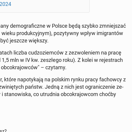
 2024
miany de­mo­gra­ficz­ne w Polsce będą szybko zmniej­szać
 wieku pro­duk­cyj­nym), po­zy­tyw­ny wpływ imi­gran­tów
en być jeszcze większy.
 latach liczba cu­dzo­ziem­ców z ze­zwo­le­niem na pracę
5 mln w IV kw. ze­szłe­go roku). Z kolei w re­je­strach
ob­co­kra­jow­ców" – czytamy.
tóre na­po­ty­ka­ją na polskim rynku pracy fa­chow­cy z
­wi­nię­tych państw. Jedną z nich jest ogra­ni­cze­nie ze­
 i sta­no­wi­ska, co utrud­nia ob­co­kra­jow­com choćby
isz?