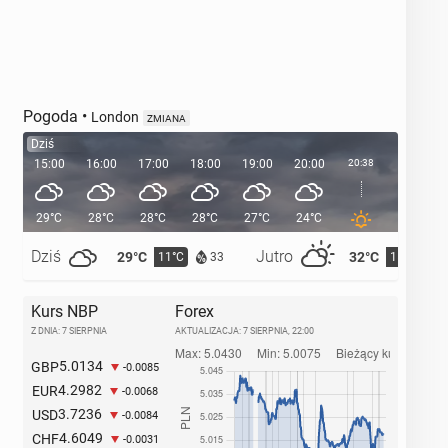
Pogoda
•
London
ZMIANA
Dziś
15:00
16:00
17:00
18:00
19:00
20:00
20:38
21:00
29°C
28°C
28°C
28°C
27°C
24°C
23°C
Dziś
Jutro
29°C
32°C
11°C
15°C
33
Kurs NBP
Forex
Z DNIA: 7 SIERPNIA
AKTUALIZACJA:
7 SIERPNIA, 22:00
5.0134
GBP
-0.0085
4.2982
EUR
-0.0068
3.7236
USD
-0.0084
4.6049
CHF
-0.0031