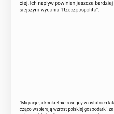
ciej. Ich napływ po­wi­nien jeszcze bar­dz
siej­szym wydaniu "Rzecz­po­spo­li­ta".
"Mi­gra­cje, a kon­kret­nie rosnący w ostat­nich l
czą­co wspie­ra­ją wzrost pol­skiej go­spo­dar­ki, z