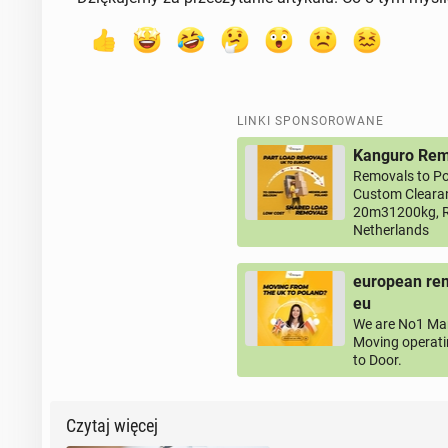
LINKI SPONSOROWANE
Kanguro Remo
Removals to Po
Custom Clearan
20m31200kg, R
Netherlands
european rem
eu
We are No1 Man
Moving operati
to Door.
Czytaj więcej