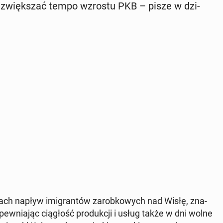
iej zwięk­szać tempo wzrostu PKB – pisze w dzi­
atach napływ imi­gran­tów za­rob­ko­wych nad Wisłę, zna­
a­pew­nia­jąc cią­głość pro­duk­cji i usług także w dni wolne