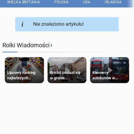
WIELKA BRYTANIA
POLSKA
USA
IRLANDIA
Nie znaleziono artykułu!
›
Rolki Wiadomości
Lipcowy ranking
Bristol znalazł się
Kierowcy
najtańszych
w gronie
autobusów w
supermarketów
najlepszych
Londynie
kierunków podróży
zapowiadają strajki
na świecie