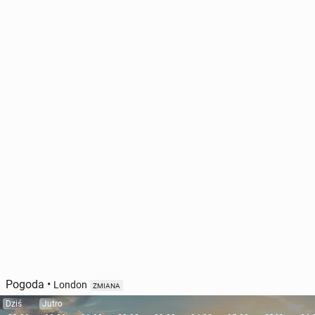
Pogoda
•
London
ZMIANA
Dziś
Jutro