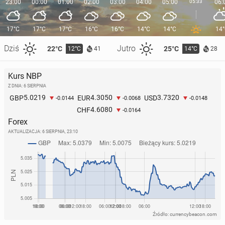
23:00
00:00
01:00
02:00
03:00
04:00
05:00
05:33
06:
17°C
17°C
17°C
16°C
16°C
14°C
14°C
14
Dziś
Jutro
22°C
25°C
12°C
14°C
41
28
Kurs NBP
Z DNIA: 6 SIERPNIA
5.0219
4.3050
3.7320
GBP
EUR
USD
-0.0144
-0.0068
-0.0148
4.6080
CHF
-0.0164
Forex
AKTUALIZACJA:
6 SIERPNIA, 23:10
Źródło: currencybeacon.com