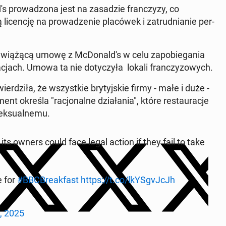
's pro­wa­dzo­na jest na za­sa­dzie fran­czy­zy, co
 li­cen­cję na pro­wa­dze­nie pla­có­wek i za­trud­nia­nie per­
iążącą umowę z McDo­nal­d's w celu za­po­bie­ga­nia
a­cjach. Umowa ta nie do­ty­czy­ła lokali fran­czy­zo­wych.
zi­ła, że wszyst­kie bry­tyj­skie firmy - małe i duże -
 określa "ra­cjo­nal­ne dzia­ła­nia", które re­stau­ra­cje
k­su­al­ne­mu.
ts owners could face legal action if they fail to take
e for
#BBC­Bre­ak­fast
https://t.co/lkYS­gvJ­cJh
, 2025