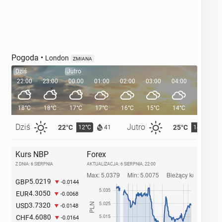
Pogoda
•
London
ZMIANA
Dziś
Jutro
22:00
23:00
00:00
01:00
02:00
03:00
04:00
05:00
18°C
18°C
17°C
17°C
16°C
15°C
14°C
14°C
Dziś
Jutro
22°C
25°C
12°C
14°C
41
Kurs NBP
Forex
Z DNIA: 6 SIERPNIA
AKTUALIZACJA:
6 SIERPNIA, 22:00
5.0219
GBP
-0.0144
4.3050
EUR
-0.0068
3.7320
USD
-0.0148
4.6080
CHF
-0.0164