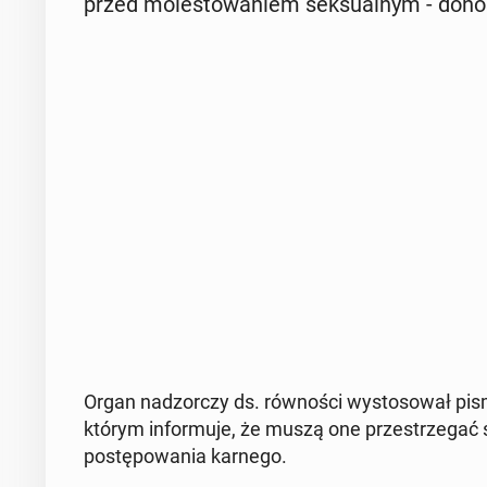
przed mo­le­sto­wa­niem sek­su­al­nym - dono
Organ nad­zor­czy ds. rów­no­ści wy­sto­so­wał pi
którym in­for­mu­je, że muszą one prze­strze­gać
po­stę­po­wa­nia karnego.