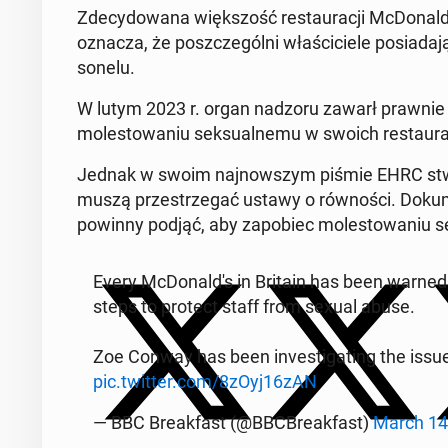
Zde­cy­do­wa­na więk­szość re­stau­ra­cji McDo­nal­d
oznacza, że po­szcze­gól­ni wła­ści­cie­le po­sia­da­ją
so­ne­lu.
W lutym 2023 r. organ nadzoru zawarł prawnie w
mo­le­sto­wa­niu sek­su­al­ne­mu w swoich re­stau­r
Jednak w swoim naj­now­szym piśmie EHRC stwier­d
muszą prze­strze­gać ustawy o rów­no­ści. Do­ku­ment
powinny podjąć, aby za­po­biec mo­le­sto­wa­niu se
Every McDo­nal­d's in Britain has been warned i
steps to protect staff from sexual abuse.
Zoe Conway has been in­ve­sti­ga­ting the issu
pic.twitter.com/8zOyj16zAN
— BBC Bre­ak­fast (@BBC­Bre­ak­fast)
March 14