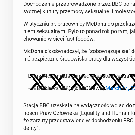
Do­cho­dze­nie prze­pro­wa­dzo­ne przez BBC po raz 
sycz­nej kultury prze­mo­cy sek­su­al­nej i mo­le­sto
W stycz­niu br. pra­cow­ni­cy McDo­nal­d's prze­ka­za­
niem sek­su­al­nym. Było to ponad rok po tym, jak 
cho­wa­nie w sieci fast foodów.
McDo­nal­d's oświad­czył, że "zo­bo­wią­zu­je się"
nić bez­piecz­ne śro­do­wi­sko pracy dla wszyst­kic
Every McDo­nal­d's warned over staff sexual
— BBC News (UK) (@BBCNews)
March 14, 2
Stacja BBC uzy­ska­ła na wy­łącz­ność wgląd do 
no­ści i Praw Czło­wie­ka (Equ­ali­ty and Human 
że zarzuty przed­sta­wio­ne w do­cho­dze­niu BBC są "
den­ty".