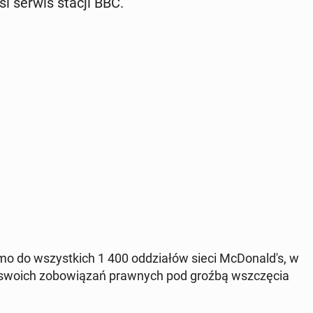
si serwis stacji BBC.
smo do wszyst­kich 1 400 od­dzia­łów sieci McDo­nal­d's, w
 swoich zo­bo­wią­zań praw­nych pod groźbą wsz­czę­cia