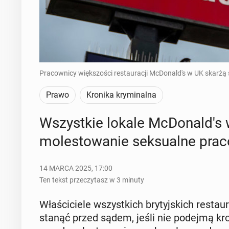
Pracownicy większości restauracji McDonald's w UK skarżą s
Prawo
Kronika kryminalna
Wszyst­kie lokale McDo­nal­d's
mo­le­sto­wa­nie sek­su­al­ne pra­
14 MARCA 2025, 17:00
Ten tekst przeczytasz w 3 minuty
Wła­ści­cie­le wszyst­kich bry­tyj­skich re­stau
stanąć przed sądem, jeśli nie podejmą kro