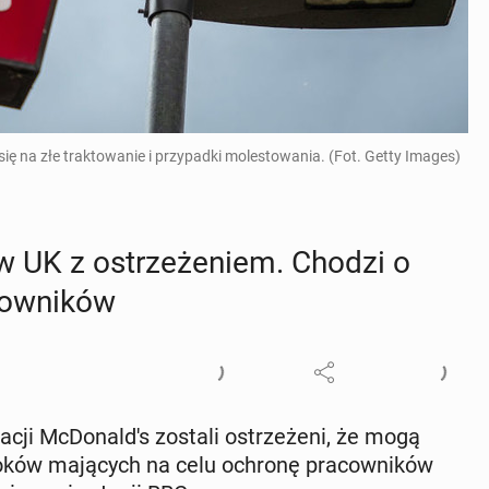
ię na złe traktowanie i przypadki molestowania. (Fot. Getty Images)
 w UK z ostrze­że­niem. Chodzi o
cow­ni­ków
­ra­cji McDo­nal­d's zostali ostrze­że­ni, że mogą
ków ma­ją­cych na celu ochronę pra­cow­ni­ków