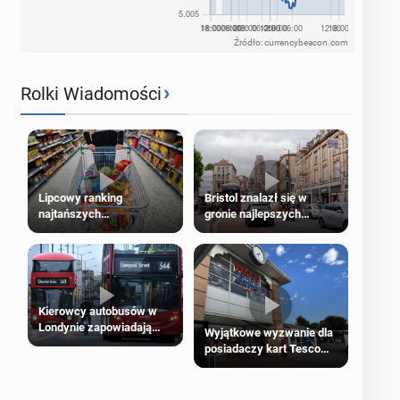
Źródło: currencybeacon.com
›
Rolki Wiadomości
Lipcowy ranking
Bristol znalazł się w
najtańszych
gronie najlepszych
supermarketów
kierunków podróży na
świecie
Kierowcy autobusów w
Londynie zapowiadają
Wyjątkowe wyzwanie dla
strajki
posiadaczy kart Tesco
Clubcard!