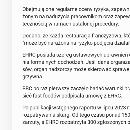
Obej­mu­ją one re­gu­lar­ne oceny ryzyka, za­pew­ni
żo­nym na nad­uży­cia pra­cow­ni­kom oraz za­pew­n
tecz­no­ścią w ramach usta­lo­nej pro­ce­du­ry.
Dodano, że każda re­stau­ra­cja fran­czy­zo­wa, k
"może być na­ra­żo­na na ryzyko pod­ję­cia działań 
EHRC posiada szereg usta­wo­wych upraw­nień do
nia for­mal­nych do­cho­dzeń. Jeśli dana or­ga­ni­za
sów, organ nad­zor­czy może skie­ro­wać sprawę d
grzywna.
BBC po raz pierw­szy zaczęło badać warunki pr
sieć fast foodów pod­pi­sa­ła umowę z EHRC.
Po pu­bli­ka­cji wstęp­ne­go raportu w lipcu 2023 r.
roz­pa­try­wa­nia skarg. Od tego czasu ponad 160
zarzuty, a EHRC roz­pa­trzy­ła 300 zgło­szo­nych p