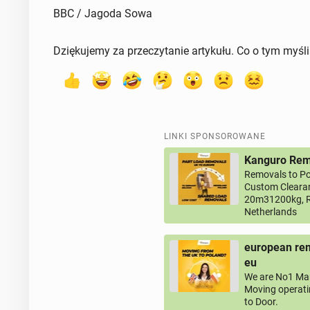
BBC / Jagoda Sowa
Dziękujemy za przeczytanie artykułu. Co o tym myśl
LINKI SPONSOROWANE
Kanguro Remo
Removals to Po
Custom Clearan
20m31200kg, R
Netherlands
european rem
eu
We are No1 Man
Moving operati
to Door.