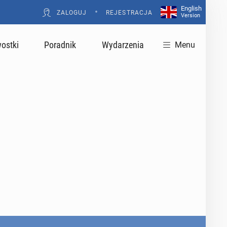
English
•
ZALOGUJ
REJESTRACJA
Version
ostki
Poradnik
Wydarzenia
Menu