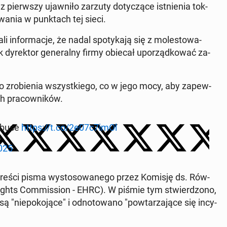
pierw­szy ujaw­ni­ło zarzuty do­ty­czą­ce ist­nie­nia tok­
­wa­nia w punk­tach tej sieci.
li in­for­ma­cje, że nadal spo­ty­ka­ją się z mo­le­sto­wa­
dy­rek­tor ge­ne­ral­ny firmy obiecał upo­rząd­ko­wać za­
 do zro­bie­nia wszyst­kie­go, co w jego mocy, aby za­pew­
h pra­cow­ni­ków.
 abuse
https://t.co/2e07c7imOl
025
treści pisma wy­sto­so­wa­ne­go przez Komisję ds. Rów­
Rights Com­mis­sion - EHRC). W piśmie tym stwier­dzo­no,
nie­po­ko­ją­ce" i od­no­to­wa­no "po­wta­rza­ją­ce się in­cy­