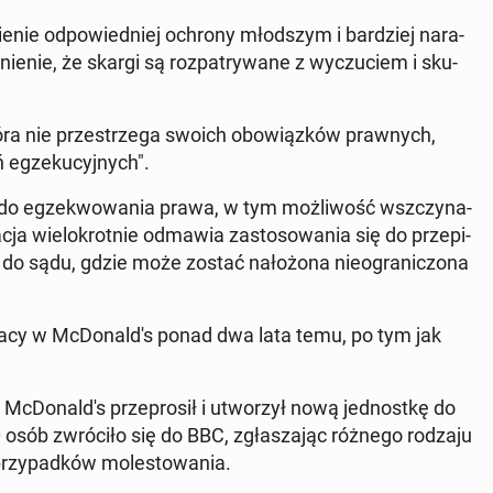
e­nie od­po­wied­niej ochrony młod­szym i bar­dziej na­ra­
ie­nie, że skargi są roz­pa­try­wa­ne z wy­czu­ciem i sku­
tóra nie prze­strze­ga swoich obo­wiąz­ków praw­nych,
eg­ze­ku­cyj­nych".
 eg­ze­kwo­wa­nia prawa, w tym moż­li­wość wsz­czy­na­
­cja wie­lo­krot­nie odmawia za­sto­so­wa­nia się do prze­pi­
o sądu, gdzie może zostać na­ło­żo­na nie­ogra­ni­czo­na
acy w McDo­nal­d's ponad dwa lata temu, po tym jak
 McDo­nal­d's prze­pro­sił i utwo­rzył nową jed­nost­kę do
 osób zwró­ci­ło się do BBC, zgła­sza­jąc różnego rodzaju
rzy­pad­ków mo­le­sto­wa­nia.