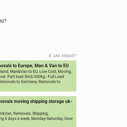
isz?
JAK DODAĆ?
vals to Europe, Man & Van to EU
land, Man&Van to EU, Low Cost, Moving,
ce. Part load 5m3/300kg - Full Load
emovals to Germany, Removals to
ovals moving shipping storage uk-
&Van, Removals, Shipping,
ng 6 days a week, Monday-Saturday, Door