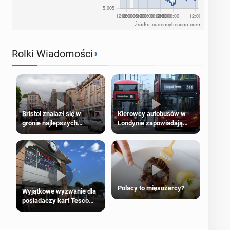
Źródło: currencybeacon.com
›
Rolki Wiadomości
Bristol znalazł się w
Kierowcy autobusów w
gronie najlepszych
Londynie zapowiadają
kierunków podróży na
strajki
świecie
Polacy to mięsożercy?
Wyjątkowe wyzwanie dla
posiadaczy kart Tesco
Clubcard!