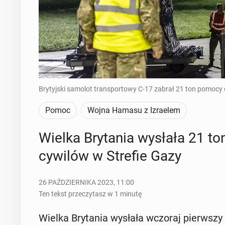
Brytyjski samolot transportowy C-17 zabrał 21 ton pomocy 
Pomoc
Wojna Hamasu z Izraelem
Wielka Bry­ta­nia wysłała 21 to
cywilów w Strefie Gazy
26 PAŹDZIERNIKA 2023, 11:00
Ten tekst przeczytasz w 1 minutę
Wielka Bry­ta­nia wysłała wczoraj pierw­szy