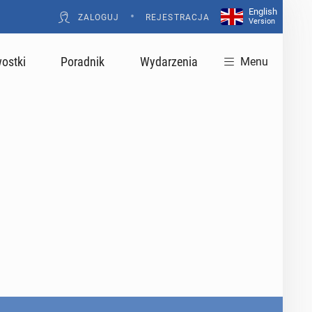
English
•
ZALOGUJ
REJESTRACJA
Version
ostki
Poradnik
Wydarzenia
Menu