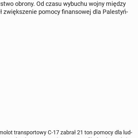
­ster­stwo obrony. Od czasu wybuchu wojny między
 zwięk­sze­nie pomocy fi­nan­so­wej dla Pa­le­styń­
olot trans­por­to­wy C-17 zabrał 21 ton pomocy dla lud­