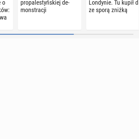
ę o
pro­pa­le­styń­skiej de­
Lon­dy­nie. Tu kupił 
­ków:
mon­stra­cji
ze sporą zniżką
ywa