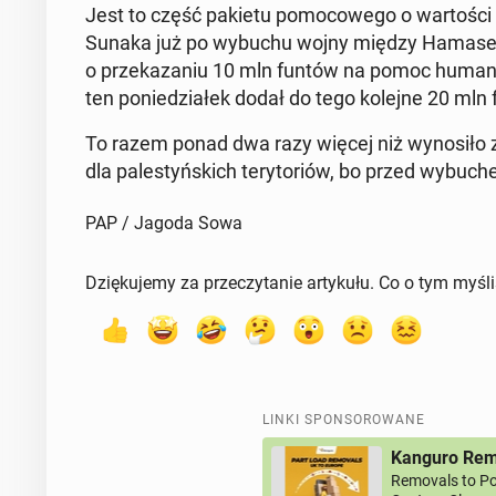
Jest to część pakietu po­mo­co­we­go o war­to­ści 
Sunaka już po wybuchu wojny między Hamasem a I
o prze­ka­za­niu 10 mln funtów na pomoc hu­ma­ni­
ten po­nie­dzia­łek dodał do tego kolejne 20 mln
To razem ponad dwa razy więcej niż wy­no­si­ło za­
dla pa­le­styń­skich te­ry­to­riów, bo przed wy­bu­c
PAP / Jagoda Sowa
Dziękujemy za przeczytanie artykułu. Co o tym myśl
LINKI SPONSOROWANE
Kanguro Remo
Removals to Po