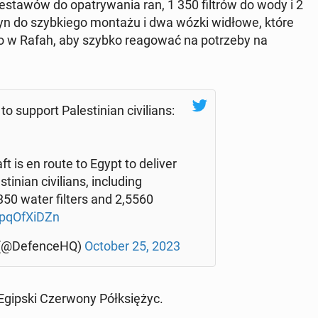
ze­sta­wów do opa­try­wa­nia ran, 1 350 filtrów do wody i 2
zyn do szyb­kie­go montażu i dwa wózki widłowe, które
o w Rafah, aby szybko re­ago­wać na po­trze­by na
to support Pa­le­sti­nian ci­vi­lians:
aft is en route to Egypt to deliver
ti­nian ci­vi­lians, in­c­lu­ding
50 water filters and 2,5560
rpqO­fXiDZn
§ (@De­fen­ce­HQ)
October 25, 2023
Egipski Czer­wo­ny Pół­księ­życ.