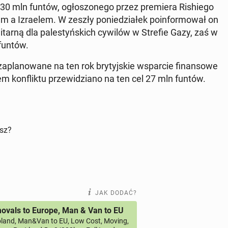
30 mln funtów, ogło­szo­ne­go przez pre­mie­ra Ri­shie­go
zra­elem. W zeszły po­nie­dzia­łek po­in­for­mo­wał on
tar­ną dla pa­le­styń­skich cywilów w Strefie Gazy, zaś w
 funtów.
pla­no­wa­ne na ten rok bry­tyj­skie wspar­cie fi­nan­so­we
hem kon­flik­tu prze­wi­dzia­no na ten cel 27 mln funtów.
isz?
JAK DODAĆ?
vals to Europe, Man & Van to EU
land, Man&Van to EU, Low Cost, Moving,