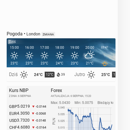
Pogoda
•
London
ZMIANA
Dziś
15:00
16:00
17:00
18:00
19:00
20:00
20:41
21:00
23°C
23°C
23°C
24°C
23°C
21°C
19°C
Dziś
Jutro
24°C
25°C
12°C
13°C
39
Kurs NBP
Forex
Z DNIA: 6 SIERPNIA
AKTUALIZACJA:
6 SIERPNIA, 15:20
5.0219
GBP
-0.0144
4.3050
EUR
-0.0068
3.7320
USD
-0.0148
4.6080
CHF
-0.0164