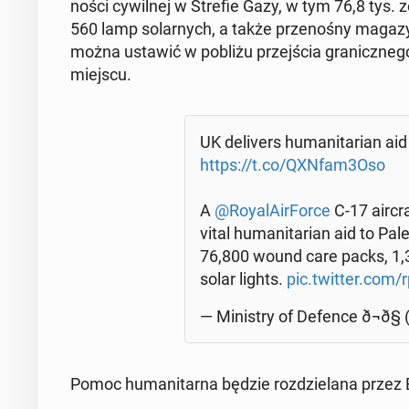
no­ści cy­wil­nej w Strefie Gazy, w tym 76,8 tys. 
560 lamp so­lar­nych, a także prze­no­śny maga
można ustawić w pobliżu przej­ścia gra­nicz­ne­g
miejscu.
UK de­li­vers hu­ma­ni­ta­rian aid 
https://t.co/QXNfam3Oso
A
@Roy­alA­ir­For­ce
C-17 air­cr
vital hu­ma­ni­ta­rian aid to Pa­le­s
76,800 wound care packs, 1,3
solar lights.
pic.twitter.com/
— Mi­ni­stry of Defence ð¬ð
Pomoc hu­ma­ni­tar­na będzie roz­dzie­la­na przez 