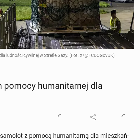
dla ludności cywilnej w Strefie Gazy. (Fot. X/@FCDOGovUK)
n pomocy hu­ma­ni­tar­nej dla
 samolot z pomocą hu­ma­ni­tar­ną dla miesz­kań­