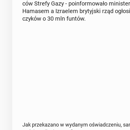
ców Strefy Gazy - po­in­for­mo­wa­ło mi­ni
Hamasem a Izra­elem bry­tyj­ski rząd ogłosił
czy­ków o 30 mln funtów.
Jak prze­ka­za­no w wydanym oświad­cze­niu, sam