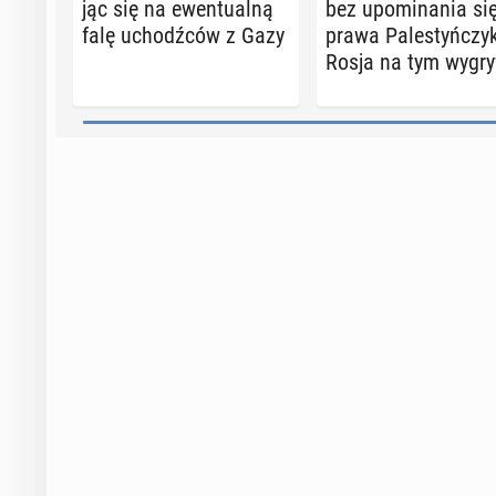
jąc się na ewen­tu­al­ną
bez upo­mi­na­nia si
falę uchodź­ców z Gazy
prawa Pa­le­styń­czy
Rosja na tym wygr