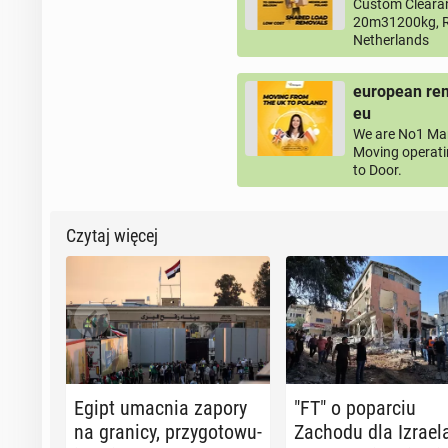
Custom Clearan
20m31200kg, R
Netherlands
european rem
eu
We are No1 Man
Moving operati
to Door.
Czytaj więcej
Egipt umacnia zapory
"FT" o po­par­ciu
na granicy, przy­go­to­wu­
Zachodu dla Izrael