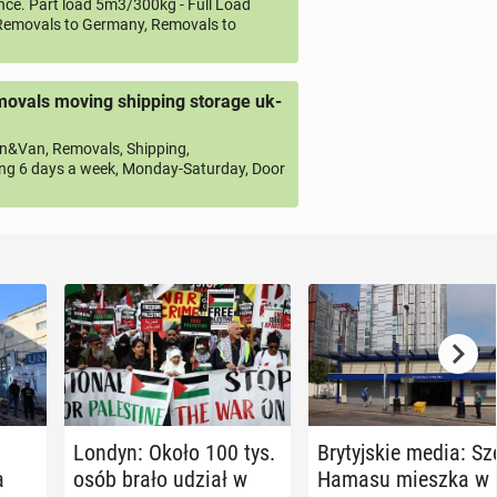
ce. Part load 5m3/300kg - Full Load
emovals to Germany, Removals to
ovals moving shipping storage uk-
&Van, Removals, Shipping,
ng 6 days a week, Monday-Saturday, Door
Londyn: Około 100 tys.
Bry­tyj­skie media: Sz
a
osób brało udział w
Hamasu mieszka w