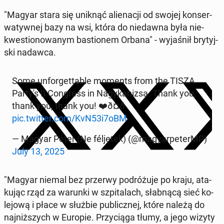
"Magyar stara się uniknąć alie­na­cji od swojej kon­ser­
wa­tyw­nej bazy na wsi, która do nie­daw­na była nie­
kwe­stio­no­wa­nym ba­stio­nem Orbana" - wy­ja­śnił bry­tyj­
ski nadawca.
Some unfor­get­ta­ble moments from the TISZA
Party's II Con­gress in Na­gy­ka­niz­sa. Thank you,
thank you, thank you! ❤️ð¤ð
pic.twitter.com/KvN53i7oBM
— Magyar Péter (Ne fél­je­tek) (@ma­gy­ar­pe­terMP)
July 13, 2025
"Magyar niemal bez przerwy po­dró­żu­je po kraju, ata­
ku­jąc rząd za warunki w szpi­ta­lach, słab­ną­cą sieć ko­
le­jo­wą i płace w służbie pu­blicz­nej, które należą do
naj­niż­szych w Europie. Przy­cią­ga tłumy, a jego wizyty