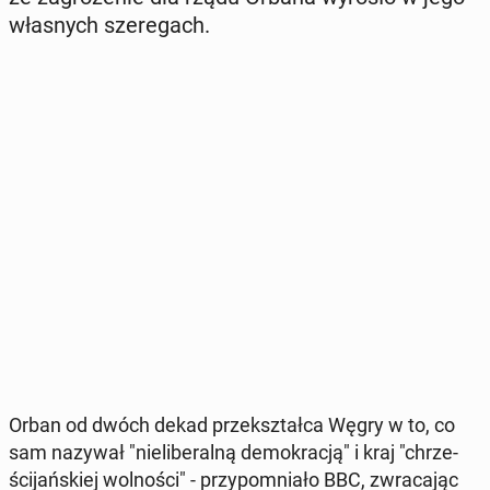
wła­snych sze­re­gach.
Orban od dwóch dekad prze­kształ­ca Węgry w to, co
sam nazywał "nie­li­be­ral­ną de­mo­kra­cją" i kraj "chrze­
ści­jań­skiej wol­no­ści" - przy­po­mnia­ło BBC, zwra­ca­jąc