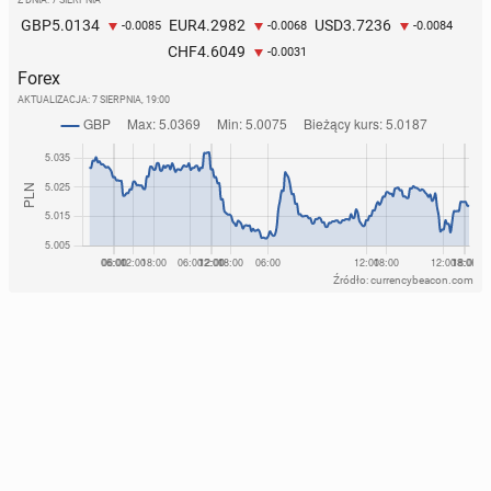
5.0134
4.2982
3.7236
GBP
EUR
USD
-0.0085
-0.0068
-0.0084
4.6049
CHF
-0.0031
Forex
AKTUALIZACJA:
7 SIERPNIA, 19:00
Źródło: currencybeacon.com