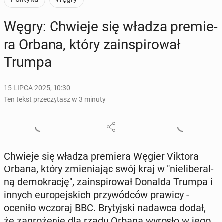
Węgry: Chwieje się władza pre­mie­
ra Orbana, który za­in­spi­ro­wał
Trumpa
15 LIPCA 2025, 10:30
Ten tekst przeczytasz w 3 minuty
Chwieje się władza pre­mie­ra Węgier Viktora
Orbana, który zmie­nia­jąc swój kraj w "nie­li­be­ral­
ną de­mo­kra­cję", za­in­spi­ro­wał Donalda Trumpa i
innych eu­ro­pej­skich przy­wód­ców prawicy -
oceniło wczoraj BBC. Bry­tyj­ski nadawca dodał,
że za­gro­że­nie dla rządu Orbana wyrosło w jego