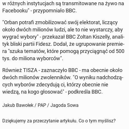
w różnych in­sty­tu­cjach są trans­mi­to­wa­ne na żywo na
Fa­ce­bo­oku" - przy­po­mnia­ło BBC.
"Orban potrafi zmo­bi­li­zo­wać swój elek­to­rat, liczący
około dwóch mi­lio­nów ludzi, ale to nie wy­star­czy, aby
wygrać wybory" - prze­ka­zał BBC Zoltan Ki­szel­ly, ana­li­
tyk bliski partii Fidesz. Dodał, że ugru­po­wa­nie pre­mie­
ra "szuka tematów, które pomogą przy­cią­gnąć od 500
tys. do miliona wy­bor­ców".
Również TISZA - za­zna­czy­ło BBC - ma obecnie około
dwóch mi­lio­nów zwo­len­ni­ków. "O wyniku nad­cho­dzą­
cych wyborów zde­cy­du­ją ci, którzy obecnie nie
wiedzą, na kogo gło­so­wać" - pod­kre­śla BBC.
Jakub Bawołek / PAP / Jagoda Sowa
Dziękujemy za przeczytanie artykułu. Co o tym myślisz?