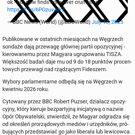
ok - but now finds his power crum­bling
https://t.co/6PO­zu­vA­iYZ
— BBC News (World) (@BBCWorld)
July 13, 2025
Pu­bli­ko­wa­ne w ostat­nich mie­sią­cach na Wę­grzech
sondaże dają prze­wa­gę głównej partii opo­zy­cyj­nej -
kie­ro­wa­ne­mu przez Magyara ugru­po­wa­niu TISZA.
Więk­szość badań daje mu od 9 do 18 punktów pro­cen­
to­wych prze­wa­gi nad rzą­dzą­cym Fi­de­szem.
Wybory par­la­men­tar­ne odbędą się na Wę­grzech w
kwiet­niu 2026 roku.
Cy­to­wa­ny przez BBC Robert Puzser, dzia­łacz opo­zy­
cyj­ny, który kieruje bez­par­tyj­ną ini­cja­ty­wą o nazwie
Opór Oby­wa­tel­ski, stwier­dził, że Magyar od­gra­dza się
od okre­śleń pro­rzą­do­wych mediów i urzęd­ni­ków, pró­
bu­ją­cych przed­sta­wiać go jako li­be­ra­ła lub le­wi­cow­ca.