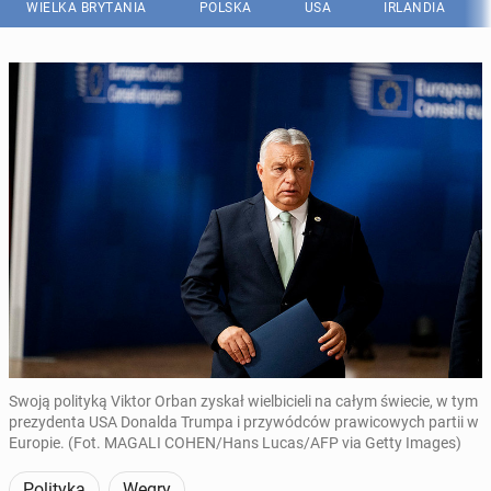
WIELKA BRYTANIA
POLSKA
USA
IRLANDIA
Swoją polityką Viktor Orban zyskał wielbicieli na całym świecie, w tym
prezydenta USA Donalda Trumpa i przywódców prawicowych partii w
Europie. (Fot. MAGALI COHEN/Hans Lucas/AFP via Getty Images)
Polityka
Węgry