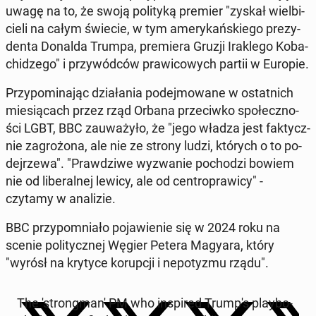
uwagę na to, że swoją po­li­ty­ką premier "zyskał wiel­bi­
cie­li na całym świecie, w tym ame­ry­kań­skie­go pre­zy­
den­ta Donalda Trumpa, pre­mie­ra Gruzji Ira­kle­go Ko­ba­
chi­dze­go" i przy­wód­ców pra­wi­co­wych partii w Europie.
Przy­po­mi­na­jąc dzia­ła­nia po­dej­mo­wa­ne w ostat­nich
mie­sią­cach przez rząd Orbana prze­ciw­ko spo­łecz­no­
ści LGBT, BBC za­uwa­ży­ło, że "jego władza jest fak­tycz­
nie za­gro­żo­na, ale nie ze strony ludzi, których o to po­
dej­rze­wa". "Praw­dzi­we wy­zwa­nie po­cho­dzi bowiem
nie od li­be­ral­nej lewicy, ale od cen­tro­pra­wi­cy" -
czytamy w ana­li­zie.
BBC przy­po­mnia­ło po­ja­wie­nie się w 2024 roku na
scenie po­li­tycz­nej Węgier Petera Magyara, który
"wyrósł na krytyce ko­rup­cji i ne­po­ty­zmu rządu".
The 'strong­ma­n' PM who in­spi­red Trump's play­bo­