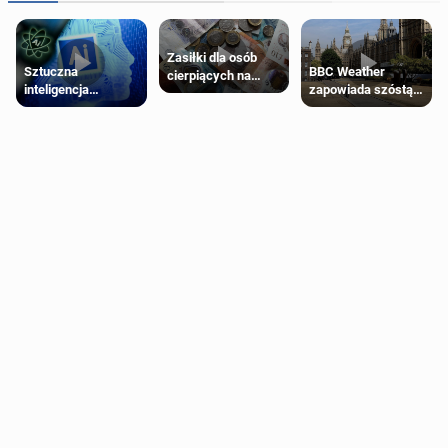
Zasiłki dla osób
Sztuczna
BBC Weather
cierpiących na
inteligencja
zapowiada szóstą
schorzenia
próbowała oszukać
falę upałów w
psychiczne
człowieka
Londynie