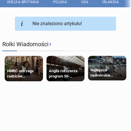
WIELKA BRYTANIA
POLSKA
USA
IRLANDIA
Nie znaleziono artykułu!
›
Rolki Wiadomości
Najlepsze
HMRC ostrzega
Anglia rozszerza
nadmorskie
rodziców
program 50-
miasteczko blisko
pobierających Child
procentowych
Londynu
Benefit. Mogą być
zniżek kolejowych
zobowiązani do
na 18-latków
zwrotu zasiłku