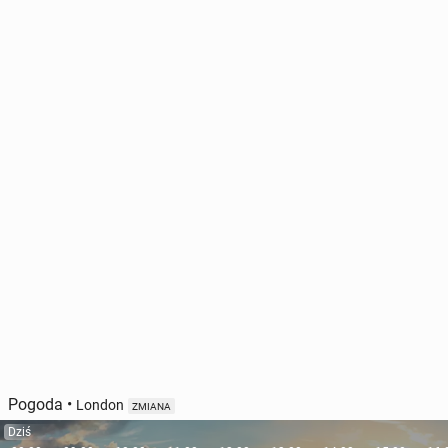
Pogoda
•
London
ZMIANA
Dziś