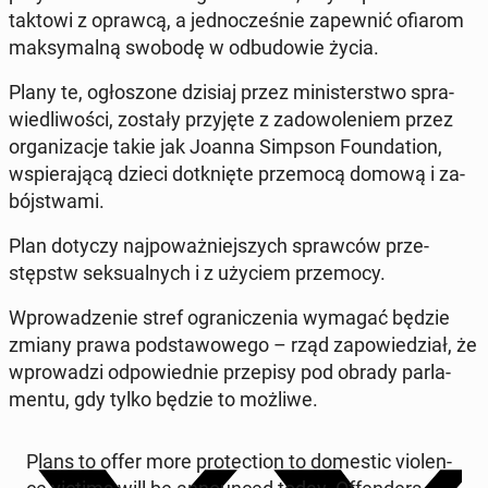
tak­to­wi z oprawcą, a jed­no­cze­śnie za­pew­nić ofiarom
mak­sy­mal­ną swobodę w od­bu­do­wie życia.
Plany te, ogło­szo­ne dzisiaj przez mi­ni­ster­stwo spra­
wie­dli­wo­ści, zostały przy­ję­te z za­do­wo­le­niem przez
or­ga­ni­za­cje takie jak Joanna Simpson Fo­un­da­tion,
wspie­ra­ją­cą dzieci do­tknię­te prze­mo­cą domową i za­
bój­stwa­mi.
Plan dotyczy naj­po­waż­niej­szych spraw­ców prze­
stępstw sek­su­al­nych i z użyciem prze­mo­cy.
Wpro­wa­dze­nie stref ogra­ni­cze­nia wymagać będzie
zmiany prawa pod­sta­wo­we­go – rząd za­po­wie­dział, że
wpro­wa­dzi od­po­wied­nie prze­pi­sy pod obrady par­la­
men­tu, gdy tylko będzie to możliwe.
Plans to offer more pro­tec­tion to do­me­stic vio­len­