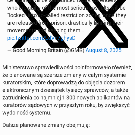
ce victims will be an­no­un­ced today. Of­fen­ders
who are guilty of the most serious as­saults will be
"locked" into so-called re­stric­tion zones, once they
are re­le­ased from prison, dra­sti­cal­ly li­mi­ting their
mo­ve­ments and keeping them…
pic.twitter.com/LdVn7ghysD
— Good Morning Britain (@GMB)
August 8, 2025
Mi­ni­ster­stwo spra­wie­dli­wo­ści po­in­for­mo­wa­ło również,
że pla­no­wa­ne są szersze zmiany w całym sys­te­mie
ku­ra­tor­skim, które do­pro­wa­dzą do objęcia dozorem
elek­tro­nicz­nym dzie­sią­tek tysięcy spraw­ców, a także
za­trud­nie­nia co naj­mniej 1 300 nowych apli­kan­tów na
ku­ra­to­rów są­do­wych w przy­szłym roku, by zwięk­szyć
wy­dol­ność systemu.
Dalsze pla­no­wa­ne zmiany obej­mu­ją: