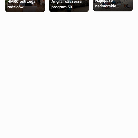
Najlepsze
HMRC ostrzega
Anglia rozszerza
nadmorskie
rodziców
program 50-
miasteczko blisko
pobierających Child
procentowych
Londynu
Benefit. Mogą być
zniżek kolejowych
zobowiązani do
na 18-latków
zwrotu zasiłku