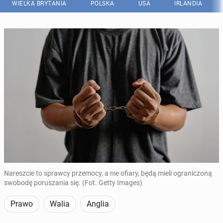
WIELKA BRYTANIA
POLSKA
USA
IRLANDIA
Nareszcie to sprawcy przemocy, a nie ofiary, będą mieli ograniczoną
swobodę poruszania się. (Fot. Getty Images)
Prawo
Walia
Anglia