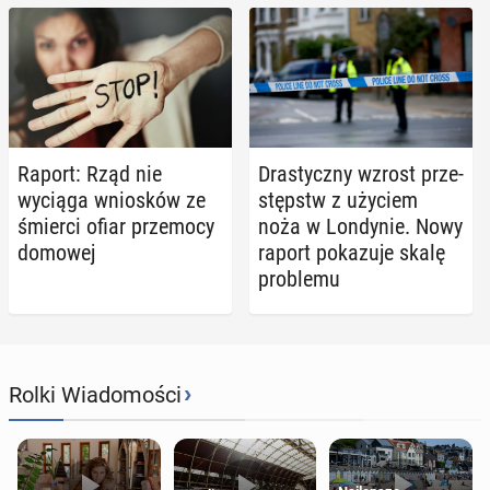
Raport: Rząd nie
Dra­stycz­ny wzrost prze­
wyciąga wnio­sków ze
stępstw z użyciem
śmierci ofiar prze­mo­cy
noża w Lon­dy­nie. Nowy
domowej
raport po­ka­zu­je skalę
pro­ble­mu
›
Rolki Wiadomości