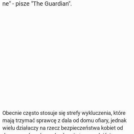
ne" - pisze "The Gu­ar­dian".
Obecnie często stosuje się strefy wy­klu­cze­nia, które
mają trzymać sprawcę z dala od domu ofiary, jednak
wielu dzia­ła­czy na rzecz bez­pie­czeń­stwa kobiet od