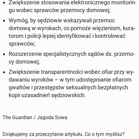
Zwięk­sze­nie sto­so­wa­nia elek­tro­nicz­ne­go mo­ni­to­rin­
gu wobec spraw­ców prze­mo­cy domowej;
Wymóg, by sę­dzio­wie wska­zy­wa­li przemoc
domową w wy­ro­kach, co pomoże wię­zie­niom, ku­ra­
to­rom i policji lepiej iden­ty­fi­ko­wać i kon­tro­lo­wać
spraw­ców;
Roz­sze­rze­nie spe­cja­li­stycz­nych sądów ds. prze­mo­
cy domowej;
Zwięk­sze­nie trans­pa­rent­no­ści wobec ofiar przy wy­
da­wa­niu wyroków – w tym udo­stęp­nia­nie ofiarom
gwałtów i prze­stępstw sek­su­al­nych bez­płat­nych
kopii uza­sad­nień sę­dziow­skich.
The Guardian / Jagoda Sowa
Dziękujemy za przeczytanie artykułu. Co o tym myślisz?