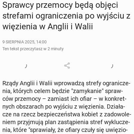
Sprawcy prze­mo­cy będą objęci
stre­fa­mi ogra­ni­cze­nia po wyjściu z
wię­zie­nia w Anglii i Walii
9 SIERPNIA 2025, 14:00
Ten tekst przeczytasz w 2 minuty
Rządy Anglii i Walii wpro­wa­dzą strefy ogra­ni­cze­
nia, których celem będzie "za­my­ka­nie" spraw­
ców prze­mo­cy – zamiast ich ofiar – w kon­kret­
nych ob­sza­rach po wyjściu z wię­zie­nia. Dzia­ła­
cze na rzecz bez­pie­czeń­stwa kobiet z za­do­wo­le­
niem przyj­mu­ją plan za­stą­pie­nia stref wy­klu­cze­
nia, które "spra­wia­ły, że ofiary czuły się uwię­zio­