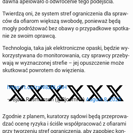
dawna ape­lo­wa­ło o od­wró­ce­nie tego po­dej­ścia.
Twier­dzą oni, że system stref ogra­ni­cze­nia dla spraw­
ców da ofiarom większą swobodę, po­nie­waż będą
mogły po­dró­żo­wać bez obawy o przy­pad­ko­we spo­tka­
nie ze swoim oprawcą.
Tech­no­lo­gia, taka jak elek­tro­nicz­ne opaski, będzie wy­
ko­rzy­sty­wa­na do mo­ni­to­ro­wa­nia, czy sprawcy prze­by­
wa­ją w wy­zna­czo­nej strefie – jej opusz­cze­nie może
skut­ko­wać po­wro­tem do wię­zie­nia.
https://t.co/zsW8zBLdbH
— Bjørn Ra­smus­sen (@Bjo­orn­Ra)
August 8, 2025
Zgodnie z planem, ku­ra­to­rzy sądowi będą prze­pro­wa­
dzać ocenę ryzyka i ściśle współ­pra­co­wać z ofia­ra­mi
przy two­rze­niu stref ogra­ni­cze­nia, aby za­po­biec kon­