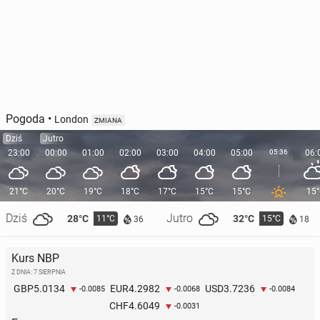
Pogoda
•
London
ZMIANA
Dziś
Jutro
23:00
00:00
01:00
02:00
03:00
04:00
05:00
05:36
06:
21°C
20°C
19°C
18°C
17°C
15°C
15°C
15
Dziś
Jutro
28°C
32°C
11°C
15°C
36
18
Kurs NBP
Z DNIA: 7 SIERPNIA
5.0134
4.2982
3.7236
GBP
EUR
USD
-0.0085
-0.0068
-0.0084
4.6049
CHF
-0.0031