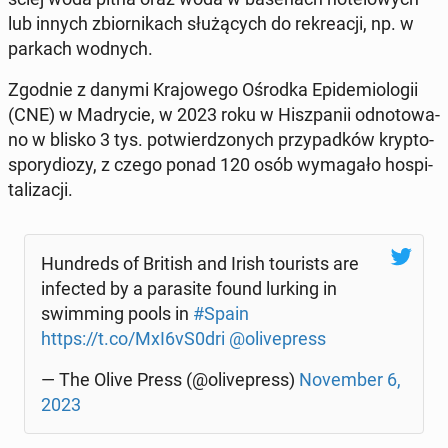
lub innych zbior­ni­kach słu­żą­cych do re­kre­acji, np. w
parkach wodnych.
Zgodnie z danymi Kra­jo­we­go Ośrodka Epi­de­mio­lo­gii
(CNE) w Ma­dry­cie, w 2023 roku w Hisz­pa­nii od­no­to­wa­
no w blisko 3 tys. po­twier­dzo­nych przy­pad­ków kryp­to­
spo­ry­dio­zy, z czego ponad 120 osób wy­ma­ga­ło ho­spi­
ta­li­za­cji.
Hun­dreds of British and Irish to­uri­sts are
in­fec­ted by a pa­ra­si­te found lurking in
swim­ming pools in
#Spain
https://t.co/MxI6vS0dri
@oli­ve­press
— The Olive Press (@oli­ve­press)
No­vem­ber 6,
2023