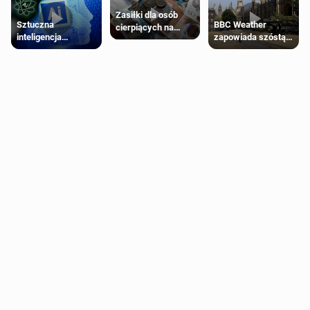
Zasiłki dla osób
Sztuczna
BBC Weather
cierpiących na
inteligencja
zapowiada szóstą
schorzenia
próbowała oszukać
falę upałów w
psychiczne
człowieka
Londynie