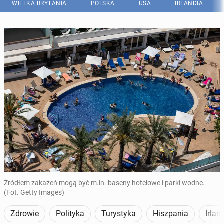
WIELKA BRYTANIA
POLSKA
USA
IRLANDIA
Źródłem zakażeń mogą być m.in. baseny hotelowe i parki wodne.
(Fot. Getty Images)
Zdrowie
Polityka
Turystyka
Hiszpania
Irlan