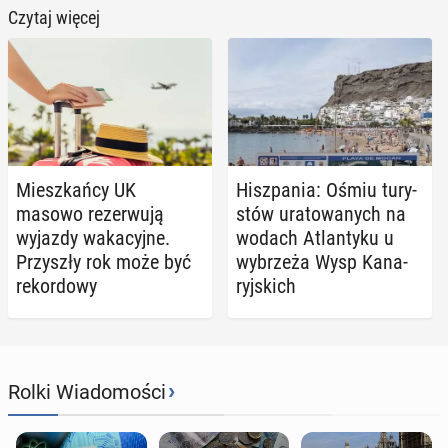
Czytaj więcej
Miesz­kań­cy UK
Hisz­pa­nia: Ośmiu tu­ry­
masowo re­zer­wu­ją
stów ura­to­wa­nych na
wyjazdy wa­ka­cyj­ne.
wodach Atlan­ty­ku u
Przy­szły rok może być
wy­brze­ża Wysp Ka­na­
re­kor­do­wy
ryj­skich
›
Rolki Wiadomości