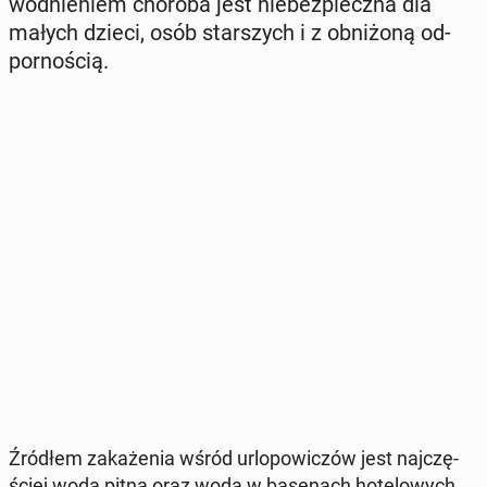
wod­nie­niem choroba jest nie­bez­piecz­na dla
małych dzieci, osób star­szych i z ob­ni­żo­ną od­
por­no­ścią.
Źródłem za­ka­że­nia wśród urlo­po­wi­czów jest naj­czę­
ściej woda pitna oraz woda w ba­se­nach ho­te­lo­wych