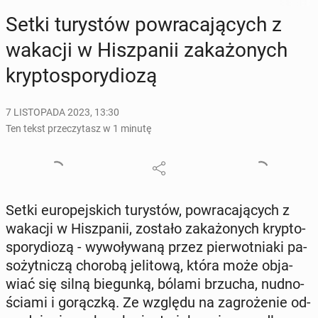
Setki tu­ry­stów po­wra­ca­ją­cych z
wakacji w Hisz­pa­nii za­ka­żo­nych
kryp­to­spo­ry­dio­zą
7 LISTOPADA 2023, 13:30
Ten tekst przeczytasz w 1 minutę
Setki eu­ro­pej­skich tu­ry­stów, po­wra­ca­ją­cych z
wakacji w Hisz­pa­nii, zostało za­ka­żo­nych kryp­to­
spo­ry­dio­zą - wy­wo­ły­wa­ną przez pier­wot­nia­ki pa­
so­żyt­ni­czą chorobą je­li­to­wą, która może ob­ja­
wiać się silną bie­gun­ką, bólami brzucha, nud­no­
ścia­mi i go­rącz­ką. Ze względu na za­gro­że­nie od­