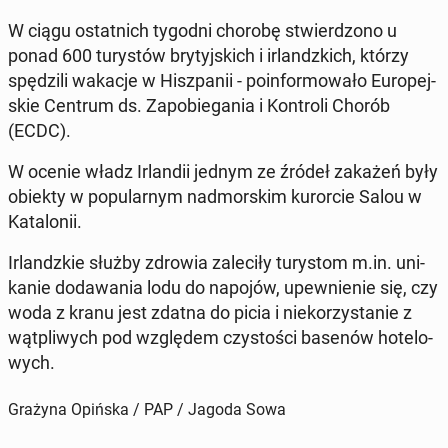
W ciągu ostat­nich tygodni chorobę stwier­dzo­no u
ponad 600 tu­ry­stów bry­tyj­skich i ir­landz­kich, którzy
spę­dzi­li wakacje w Hisz­pa­nii - po­in­for­mo­wa­ło Eu­ro­pej­
skie Centrum ds. Za­po­bie­ga­nia i Kon­tro­li Chorób
(ECDC).
W ocenie władz Ir­lan­dii jednym ze źródeł zakażeń były
obiekty w po­pu­lar­nym nad­mor­skim ku­ror­cie Salou w
Ka­ta­lo­nii.
Ir­landz­kie służby zdrowia za­le­ci­ły tu­ry­stom m.in. uni­
ka­nie do­da­wa­nia lodu do napojów, upew­nie­nie się, czy
woda z kranu jest zdatna do picia i nie­ko­rzy­sta­nie z
wąt­pli­wych pod wzglę­dem czy­sto­ści basenów ho­te­lo­
wych.
Grażyna Opińska / PAP / Jagoda Sowa