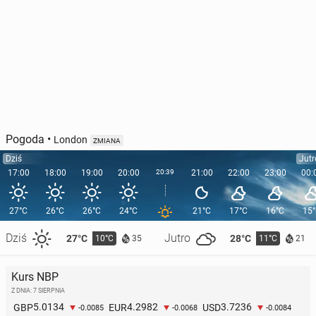
Pogoda
•
London
ZMIANA
Dziś
Jutr
17:00
18:00
19:00
20:00
20:39
21:00
22:00
23:00
00:
27°C
26°C
26°C
24°C
21°C
17°C
16°C
15
Dziś
Jutro
27°C
28°C
10°C
11°C
35
21
Kurs NBP
Z DNIA: 7 SIERPNIA
5.0134
4.2982
3.7236
GBP
EUR
USD
-0.0085
-0.0068
-0.0084