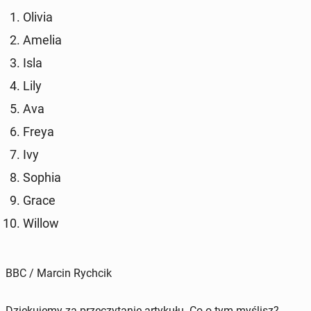
Olivia
Amelia
Isla
Lily
Ava
Freya
Ivy
Sophia
Grace
Willow
BBC / Marcin Rychcik
Dziękujemy za przeczytanie artykułu. Co o tym myślisz?