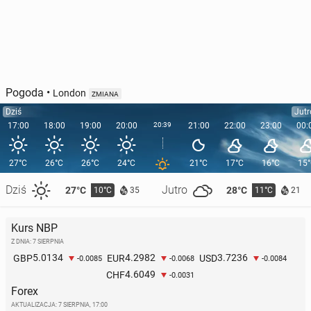
Pogoda
•
London
ZMIANA
Dziś
Jutr
17:00
18:00
19:00
20:00
20:39
21:00
22:00
23:00
00:
27°C
26°C
26°C
24°C
21°C
17°C
16°C
15
Dziś
Jutro
27°C
28°C
10°C
11°C
35
21
Kurs NBP
Z DNIA: 7 SIERPNIA
5.0134
4.2982
3.7236
GBP
EUR
USD
-0.0085
-0.0068
-0.0084
4.6049
CHF
-0.0031
Forex
AKTUALIZACJA:
7 SIERPNIA, 17:00