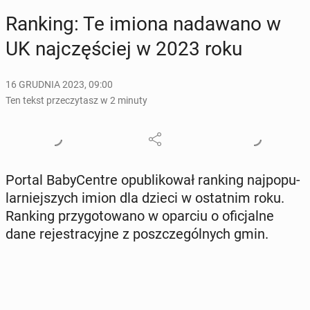
Ranking: Te imiona nada­wa­no w
UK naj­czę­ściej w 2023 roku
16 GRUDNIA 2023, 09:00
Ten tekst przeczytasz w 2 minuty
Portal Ba­by­Cen­tre opu­bli­ko­wał ranking naj­po­pu­
lar­niej­szych imion dla dzieci w ostat­nim roku.
Ranking przy­go­to­wa­no w oparciu o ofi­cjal­ne
dane re­je­stra­cyj­ne z po­szcze­gól­nych gmin.