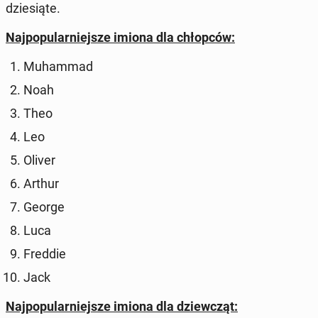
dzie­sią­te.
Naj­po­pu­lar­niej­sze imiona dla chłop­ców:
Mu­ham­mad
Noah
Theo
Leo
Oliver
Arthur
George
Luca
Freddie
Jack
Naj­po­pu­lar­niej­sze imiona dla dziew­cząt: