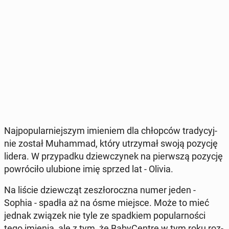
Naj­po­pu­lar­niej­szym imie­niem dla chłop­ców tra­dy­cyj­
nie został Mu­ham­mad, który utrzy­mał swoją pozycję
lidera. W przy­pad­ku dziew­czy­nek na pierw­szą pozycję
po­wró­ci­ło ulu­bio­ne imię sprzed lat - Olivia.
Na liście dziew­cząt ze­szło­rocz­na numer jeden -
Sophia - spadła aż na ósme miejsce. Może to mieć
jednak związek nie tyle ze spad­kiem po­pu­lar­no­ści
tego imienia, ale z tym, że Ba­by­Cen­tre w tym roku roz­