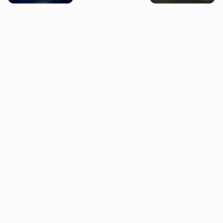
próbowała oszukać
falę upałów w
psychiczne
człowieka
Londynie