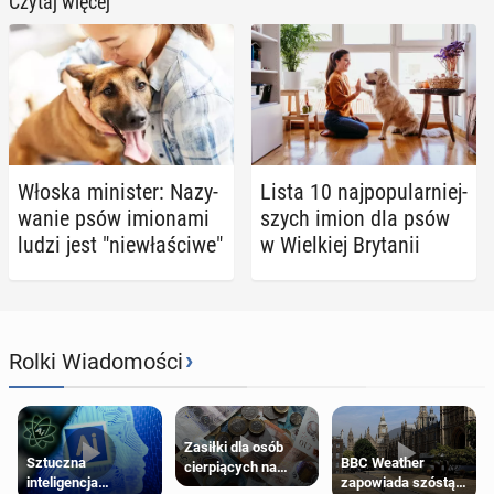
Czytaj więcej
Włoska mi­ni­ster: Na­zy­
Lista 10 naj­po­pu­lar­niej­
wa­nie psów imio­na­mi
szych imion dla psów
ludzi jest "nie­wła­ści­we"
w Wiel­kiej Bry­ta­nii
›
Rolki Wiadomości
Zasiłki dla osób
Sztuczna
BBC Weather
cierpiących na
inteligencja
zapowiada szóstą
schorzenia