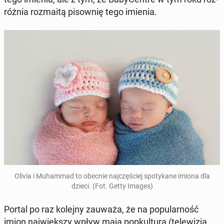
róż­nia roz­ma­itą pi­sow­nię tego imienia.
Olivia i Mu­ham­mad to obecnie naj­czę­ściej spo­ty­ka­ne imiona dla
dzieci. (Fot. Getty Images)
Portal po raz kolejny zauważa, że na po­pu­lar­ność
imion naj­więk­szy wpływ mają po­pkul­tu­ra (te­le­wi­zja,