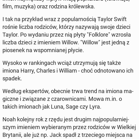
film, muzyka) oraz rodzina kró­lew­ska.
I tak na przy­kład wraz z po­pu­lar­no­ścią Taylor Swift
rośnie liczba ro­dzi­ców, którzy na­zy­wa­ją swoje dzieci
Taylor. Po wydaniu przez nią płyty "Folk­lo­re" wzrosła
liczba dzieci z imie­niem Willow. "Willow" jest jedną z
pio­se­nek na wspo­mnia­nej płycie.
Wysoko w ran­kin­gach wciąż utrzy­mu­ją się także
imiona Harry, Charles i William - choć od­no­to­wa­no ich
spadek.
Według eks­per­tów, obecnie trwa trend na imiona ma­
gicz­ne i zwią­za­ne z cza­row­ni­ca­mi. Mowa m.in. o
takich imio­nach jak Luna, Sage czy Lyra.
Noah kolejny rok z rzędu jest drugim naj­po­pu­lar­niej­
szym imie­niem wy­bie­ra­nym przez ro­dzi­ców w Wiel­kiej
Bry­ta­nii, ale już np. Jack spadł z trze­cie­go miejsca na