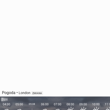
Pogoda
•
London
ZMIANA
Dziś
04:00
05:00
05:38
06:00
07:00
08:00
09:00
10:00
11: