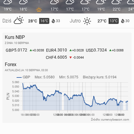
19°C
18°C
17°C
17°C
17°C
19°C
22°C
24
Dziś
Jutro
28°C
27°C
16°C
13°C
33
30
Kurs NBP
Z DNIA: 10 SIERPNIA
5.0172
4.3010
3.7324
GBP
EUR
USD
+0.0038
+0.0028
+0.0088
4.6005
CHF
-0.0044
Forex
AKTUALIZACJA:
10 SIERPNIA, 03:30
Źródło: currencybeacon.com