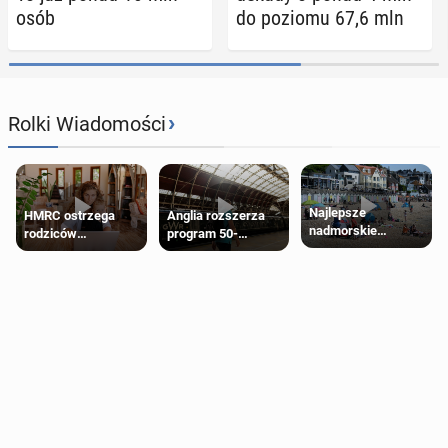
osób
do poziomu 67,6 mln
›
Rolki Wiadomości
Najlepsze
HMRC ostrzega
Anglia rozszerza
nadmorskie
rodziców
program 50-
miasteczko blisko
pobierających Child
procentowych
Londynu
Benefit. Mogą być
zniżek kolejowych
zobowiązani do
na 18-latków
zwrotu zasiłku