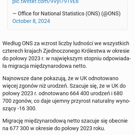
pic.twitter.com/9VyI79TvE6
— Office for Na­tio­nal Sta­ti­stics (ONS) (@ONS)
October 8, 2024
Według ONS za wzrost liczby lud­no­ści we wszyst­kich
czte­rech krajach Zjed­no­czo­ne­go Kró­le­stwa w okresie
do połowy 2023 r. w naj­więk­szym stopniu od­po­wia­da­
ła mi­gra­cja mię­dzy­na­ro­do­wa netto.
Naj­now­sze dane po­ka­zu­ją, że w UK od­no­to­wa­no
więcej zgonów niż urodzeń. Szacuje się, że w UK do
połowy 2023 r. od­no­to­wa­no 664 400 urodzeń i 680
700 zgonów, co daje ujemny przy­rost na­tu­ral­ny wy­no­
szą­cy -16 300.
Mi­gra­cję mię­dzy­na­ro­do­wą netto szacuje się obecnie
na 677 300 w okresie do połowy 2023 roku.