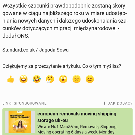
Wszyst­kie sza­cun­ki praw­do­po­dob­nie zostaną sko­ry­
go­wa­ne w ciągu naj­bliż­sze­go roku w miarę udo­stęp­
nia­nia nowych danych i dal­sze­go udo­sko­na­la­nia sza­
cun­ków do­ty­czą­cych mi­gra­cji mię­dzy­na­ro­do­wej -
dodał ONS.
Standard.co.uk / Jagoda Sowa
Dziękujemy za przeczytanie artykułu. Co o tym myślisz?
LINKI SPONSOROWANE
JAK DODAĆ?
european removals moving shipping
storage uk-eu
We are No1 Man&Van, Removals, Shipping,
Moving operating 6 days a week, Monday-