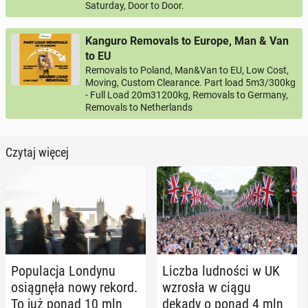
Saturday, Door to Door.
Kanguro Removals to Europe, Man & Van
to EU
Removals to Poland, Man&Van to EU, Low Cost,
Moving, Custom Clearance. Part load 5m3/300kg
- Full Load 20m31200kg, Removals to Germany,
Removals to Netherlands
Czytaj więcej
Po­pu­la­cja Londynu
Liczba lud­no­ści w UK
osią­gnę­ła nowy rekord.
wzrosła w ciągu
To już ponad 10 mln
dekady o ponad 4 mln