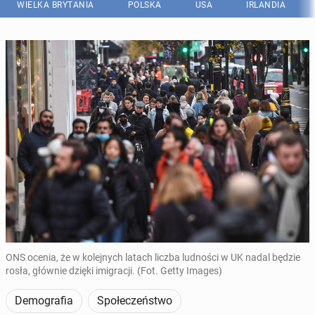
WIELKA BRYTANIA
POLSKA
USA
IRLANDIA
ONS ocenia, że w kolejnych latach liczba ludności w UK nadal będzie
rosła, głównie dzięki imigracji. (Fot. Getty Images)
Demografia
Społeczeństwo