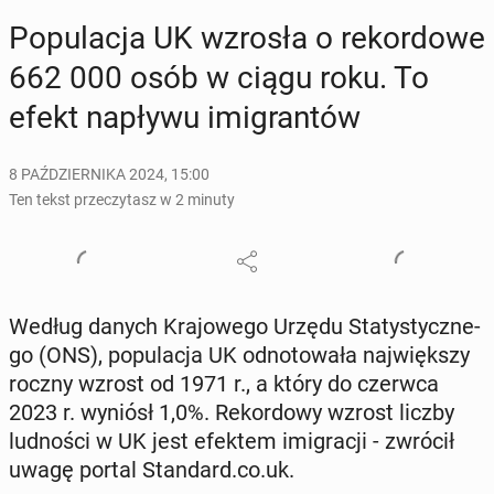
Po­pu­la­cja UK wzrosła o re­kor­do­we
662 000 osób w ciągu roku. To
efekt napływu imi­gran­tów
8 PAŹDZIERNIKA 2024, 15:00
Ten tekst przeczytasz w 2 minuty
Według danych Kra­jo­we­go Urzędu Sta­ty­stycz­ne­
go (ONS), po­pu­la­cja UK od­no­to­wa­ła naj­więk­szy
roczny wzrost od 1971 r., a który do czerwca
2023 r. wyniósł 1,0%. Re­kor­do­wy wzrost liczby
lud­no­ści w UK jest efektem imi­gra­cji - zwrócił
uwagę portal Stan­dard.co.uk.