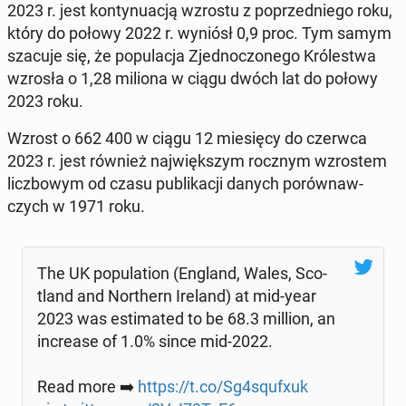
2023 r. jest kon­ty­nu­acją wzrostu z po­przed­nie­go roku,
który do połowy 2022 r. wyniósł 0,9 proc. Tym samym
szacuje się, że po­pu­la­cja Zjed­no­czo­ne­go Kró­le­stwa
wzrosła o 1,28 miliona w ciągu dwóch lat do połowy
2023 roku.
Wzrost o 662 400 w ciągu 12 mie­się­cy do czerwca
2023 r. jest również naj­więk­szym rocznym wzro­stem
licz­bo­wym od czasu pu­bli­ka­cji danych po­rów­naw­
czych w 1971 roku.
The UK po­pu­la­tion (England, Wales, Sco­
tland and Nor­thern Ireland) at mid-year
2023 was es­ti­ma­ted to be 68.3 million, an
in­cre­ase of 1.0% since mid-2022.
Read more ➡️
https://t.co/Sg4squfxuk