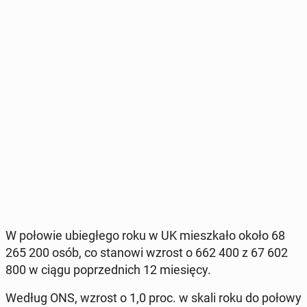
W połowie ubie­głe­go roku w UK miesz­ka­ło około 68
265 200 osób, co stanowi wzrost o 662 400 z 67 602
800 w ciągu po­przed­nich 12 mie­się­cy.
Według ONS, wzrost o 1,0 proc. w skali roku do połowy