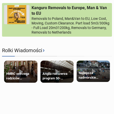
Kanguro Removals to Europe, Man & Van
to EU
Removals to Poland, Man&Van to EU, Low Cost,
Moving, Custom Clearance. Part load 5m3/300kg
- Full Load 20m31200kg, Removals to Germany,
Removals to Netherlands
›
Rolki Wiadomości
Najlepsze
HMRC ostrzega
Anglia rozszerza
nadmorskie
rodziców
program 50-
miasteczko blisko
pobierających Child
procentowych
Londynu
Benefit. Mogą być
zniżek kolejowych
zobowiązani do
na 18-latków
zwrotu zasiłku