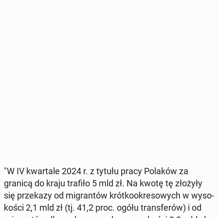
"W IV kwar­ta­le 2024 r. z tytułu pracy Polaków za
granicą do kraju trafiło 5 mld zł. Na kwotę tę złożyły
się prze­ka­zy od mi­gran­tów krót­ko­okre­so­wych w wy­so­
ko­ści 2,1 mld zł (tj. 41,2 proc. ogółu trans­fe­rów) i od