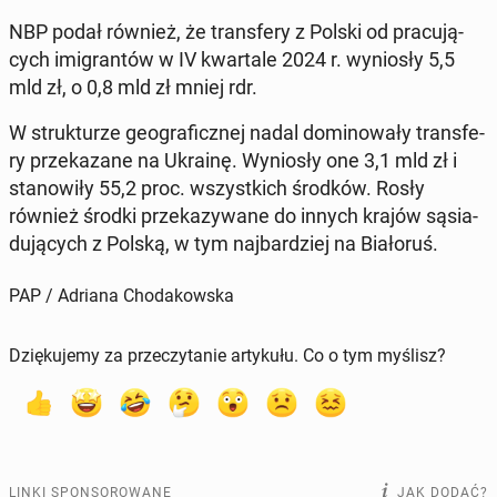
NBP podał również, że trans­fe­ry z Polski od pra­cu­ją­
cych imi­gran­tów w IV kwar­ta­le 2024 r. wy­nio­sły 5,5
mld zł, o 0,8 mld zł mniej rdr.
W struk­tu­rze geo­gra­ficz­nej nadal do­mi­no­wa­ły trans­fe­
ry prze­ka­za­ne na Ukrainę. Wy­nio­sły one 3,1 mld zł i
sta­no­wi­ły 55,2 proc. wszyst­kich środków. Rosły
również środki prze­ka­zy­wa­ne do innych krajów są­sia­
du­ją­cych z Polską, w tym naj­bar­dziej na Bia­ło­ruś.
PAP / Adriana Chodakowska
Dziękujemy za przeczytanie artykułu. Co o tym myślisz?
LINKI SPONSOROWANE
JAK DODAĆ?