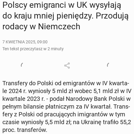
Polscy emi­gran­ci w UK wy­sy­ła­ją
do kraju mniej pie­nię­dzy. Przo­du­ją
rodacy w Niem­czech
7 KWIETNIA 2025, 09:00
Ten tekst przeczytasz w 2 minuty
Trans­fe­ry do Polski od emi­gran­tów w IV kwar­ta­
le 2024 r. wy­nio­sły 5 mld zł wobec 5,1 mld zł w IV
kwar­ta­le 2023 r. - podał Na­ro­do­wy Bank Polski w
pełnym bi­lan­sie płat­ni­czym za IV kwartał. Trans­
fe­ry z Polski od pra­cu­ją­cych imi­gran­tów w tym
czasie wy­nio­sły 5,5 mld zł; na Ukrainę trafiło 55,2
proc. trans­fe­rów.