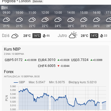
Pogoda
•
London
ZMIANA
Dziś
09:00
10:00
11:00
12:00
13:00
14:00
15:00
16:00
17:
21°C
21°C
22°C
22°C
24°C
28°C
28°C
28°C
28
Dziś
Jutro
28°C
28°C
16°C
14°C
46
33
Kurs NBP
Z DNIA: 10 SIERPNIA
5.0172
4.3010
3.7324
GBP
EUR
USD
+0.0038
+0.0028
+0.0088
4.6005
CHF
-0.0044
Forex
AKTUALIZACJA:
10 SIERPNIA, 08:30