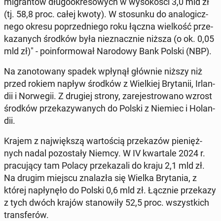
mi­gran­tów dłu­go­okre­so­wych w wy­so­ko­ści 3,0 mld zł
(tj. 58,8 proc. całej kwoty). W sto­sun­ku do ana­lo­gicz­
ne­go okresu po­przed­nie­go roku łączna wiel­kość prze­
ka­za­nych środków była nie­znacz­nie niższa (o ok. 0,05
mld zł)" - po­in­for­mo­wał Na­ro­do­wy Bank Polski (NBP).
Na za­no­to­wa­ny spadek wpłynął głównie niższy niż
przed rokiem napływ środków z Wiel­kiej Bry­ta­nii, Ir­lan­
dii i Nor­we­gii. Z drugiej strony, za­re­je­stro­wa­no wzrost
środków prze­ka­zy­wa­nych do Polski z Niemiec i Ho­lan­
dii.
Krajem z naj­więk­szą war­to­ścią prze­ka­zów pie­nięż­
nych nadal po­zo­sta­ły Niemcy. W IV kwar­ta­le 2024 r.
pra­cu­ją­cy tam Polacy prze­ka­za­li do kraju 2,1 mld zł.
Na drugim miejscu zna­la­zła się Wielka Bry­ta­nia, z
której na­pły­nę­ło do Polski 0,6 mld zł. Łącznie prze­ka­zy
z tych dwóch krajów sta­no­wi­ły 52,5 proc. wszyst­kich
trans­fe­rów.