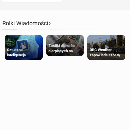
›
Rolki Wiadomości
Zasiłki dla osób
Sztuczna
BBC Weather
cierpiących na
inteligencja
zapowiada szóstą
schorzenia
próbowała oszukać
falę upałów w
psychiczne
człowieka
Londynie