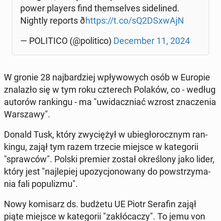
power players find them­se­lves si­de­li­ned.
Nightly reports ð
https://t.co/sQ2DSxwAjN
— PO­LI­TI­CO (@po­li­ti­co)
De­cem­ber 11, 2024
W gronie 28 naj­bar­dziej wpły­wo­wych osób w Europie
zna­la­zło się w tym roku czte­rech Polaków, co - według
autorów ran­kin­gu - ma "uwi­dacz­niać wzrost zna­cze­nia
War­sza­wy".
Donald Tusk, który zwy­cię­żył w ubie­gło­rocz­nym ran­
kin­gu, zajął tym razem trzecie miejsce w ka­te­go­rii
"spraw­ców". Polski premier został okre­ślo­ny jako lider,
który jest "naj­le­piej upo­zy­cjo­no­wa­ny do po­wstrzy­ma­
nia fali po­pu­li­zmu".
Nowy ko­mi­sarz ds. budżetu UE Piotr Serafin zajął
piąte miejsce w ka­te­go­rii "za­kłó­ca­czy". To jemu von