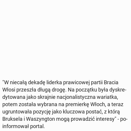
"W niecałą dekadę liderka pra­wi­co­wej partii Bracia
Włosi prze­szła długą drogę. Na po­cząt­ku była dys­kre­
dy­to­wa­na jako skraj­nie na­cjo­na­li­stycz­na wa­riat­ka,
potem została wybrana na pre­mier­kę Włoch, a teraz
ugrun­to­wa­ła pozycję jako klu­czo­wa postać, z którą
Bruk­se­la i Wa­szyng­ton mogą pro­wa­dzić in­te­re­sy" - po­
in­for­mo­wał portal.