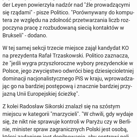
der Leyen po­wie­rzy­ła nadzór nad "źle pro­wa­dzą­cy­mi
się rządami" - pisze Po­li­ti­co. "Po­rów­ny­wa­ny do kom­pu­
te­ra ze względu na zdol­ność prze­twa­rza­nia liczb roz­
po­czy­na pracę z roz­bu­do­wa­ną siecią kon­tak­tów w
Bruk­se­li" - dodano.
W tej samej sekcji trzecie miejsce zajął kan­dy­dat KO
na pre­zy­den­ta Rafał Trza­skow­ski. Po­li­ti­co za­zna­cza,
że "jeśli wygra przy­szło­rocz­ne wybory pre­zy­denc­kie w
Polsce, jego zwy­cię­stwo odwróci bieg dzie­się­cio­let­niej
do­mi­na­cji na­cjo­na­li­stycz­ne­go PiS w kraju, wpro­wa­dza­
jąc go na bar­dziej po­stę­po­wą i znacz­nie bar­dziej przy­
ja­zną Unii Eu­ro­pej­skiej ścieżkę".
Z kolei Ra­do­sław Si­kor­ski znalazł się na szóstym
miejscu w ka­te­go­rii "ma­rzy­cie­li". "W chwili, gdy wydaje
się, że nikt nie spra­wu­je kon­tro­li w Paryżu czy w Ber­li­
nie, mi­ni­ster spraw za­gra­nicz­nych Polski jest osobą,
której za­da­niem jest do­pil­no­wa­nie, aby cen­tro­wi po­li­