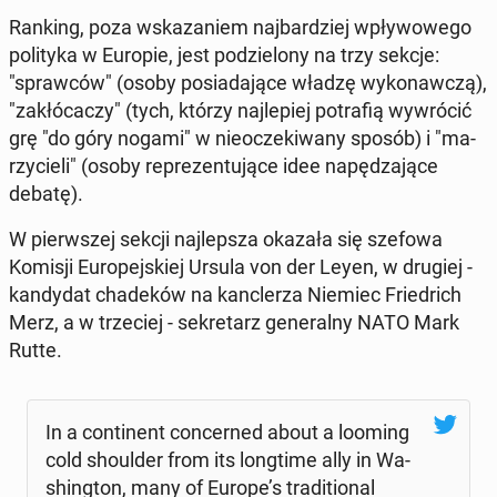
Ranking, poza wska­za­niem naj­bar­dziej wpły­wo­we­go
po­li­ty­ka w Europie, jest po­dzie­lo­ny na trzy sekcje:
"spraw­ców" (osoby po­sia­da­ją­ce władzę wy­ko­naw­czą),
"za­kłó­ca­czy" (tych, którzy naj­le­piej po­tra­fią wy­wró­cić
grę "do góry nogami" w nie­ocze­ki­wa­ny sposób) i "ma­
rzy­cie­li" (osoby re­pre­zen­tu­ją­ce idee na­pę­dza­ją­ce
debatę).
W pierw­szej sekcji naj­lep­sza okazała się szefowa
Komisji Eu­ro­pej­skiej Ursula von der Leyen, w drugiej -
kan­dy­dat cha­de­ków na kanc­le­rza Niemiec Frie­drich
Merz, a w trze­ciej - se­kre­tarz ge­ne­ral­ny NATO Mark
Rutte.
In a con­ti­nent con­cer­ned about a looming
cold sho­ul­der from its long­ti­me ally in Wa­
shing­ton, many of Europe’s tra­di­tio­nal