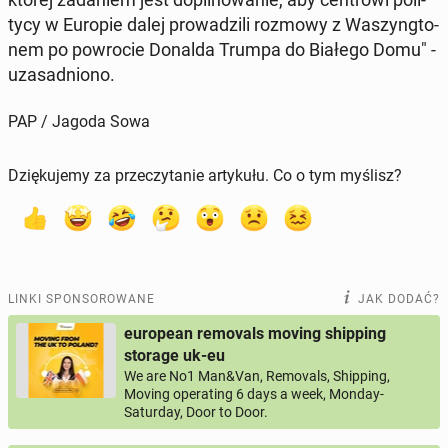
ty­cy w Europie dalej pro­wa­dzi­li rozmowy z Wa­szyng­to­
nem po po­wro­cie Donalda Trumpa do Białego Domu" -
uza­sad­nio­no.
PAP / Jagoda Sowa
Dziękujemy za przeczytanie artykułu. Co o tym myślisz?
LINKI SPONSOROWANE
JAK DODAĆ?
european removals moving shipping
storage uk-eu
We are No1 Man&Van, Removals, Shipping,
Moving operating 6 days a week, Monday-
Saturday, Door to Door.