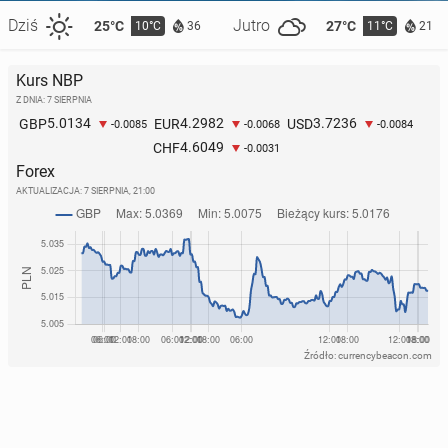
Dziś
Jutro
25°C
27°C
10°C
11°C
36
21
Kurs NBP
Z DNIA: 7 SIERPNIA
5.0134
4.2982
3.7236
GBP
EUR
USD
-0.0085
-0.0068
-0.0084
4.6049
CHF
-0.0031
Forex
AKTUALIZACJA:
7 SIERPNIA, 21:00
Źródło: currencybeacon.com