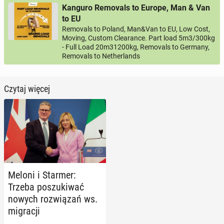
Kanguro Removals to Europe, Man & Van
to EU
Removals to Poland, Man&Van to EU, Low Cost,
Moving, Custom Clearance. Part load 5m3/300kg
- Full Load 20m31200kg, Removals to Germany,
Removals to Netherlands
Czytaj więcej
Meloni i Starmer:
Trzeba po­szu­ki­wać
nowych roz­wią­zań ws.
mi­gra­cji