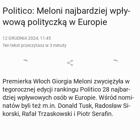
Po­li­ti­co: Meloni naj­bar­dziej wpły­
wo­wą po­li­tycz­ką w Europie
12 GRUDNIA 2024, 11:45
Ten tekst przeczytasz w 3 minuty
Pre­mier­ka Włoch Giorgia Meloni zwy­cię­ży­ła w
te­go­rocz­nej edycji ran­kin­gu Po­li­ti­co 28 naj­bar­
dziej wpły­wo­wych osób w Europie. Wśród no­mi­
na­tów byli też m.in. Donald Tusk, Ra­do­sław Si­
kor­ski, Rafał Trza­skow­ski i Piotr Serafin.