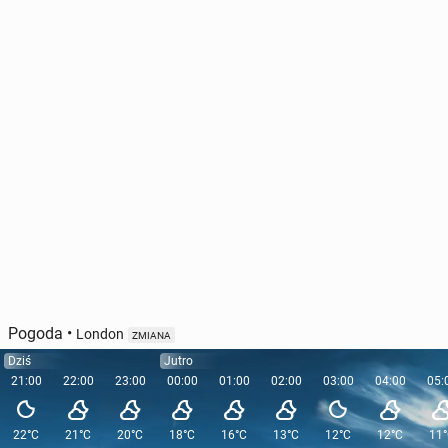
Pogoda
•
London
ZMIANA
Dziś
Jutro
21:00
22:00
23:00
00:00
01:00
02:00
03:00
04:00
05:
22°C
21°C
20°C
18°C
16°C
13°C
12°C
12°C
11