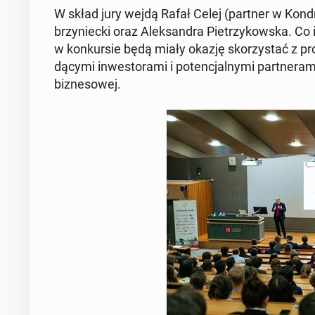
W skład jury wejdą Rafał Celej (partner w Kon­dra
brzy­niec­ki oraz Alek­san­dra Pie­trzy­kow­ska. Co
w kon­kur­sie będą miały okazję sko­rzy­stać z pro­
dą­cy­mi in­we­sto­ra­mi i po­ten­cjal­ny­mi part­ne­r
biz­ne­so­wej.