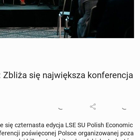
bliża się naj­więk­sza kon­fe­ren­cja
ie się czter­na­sta edycja LSE SU Polish Eco­no­mic
e­ren­cji po­świę­co­nej Polsce or­ga­ni­zo­wa­nej poza