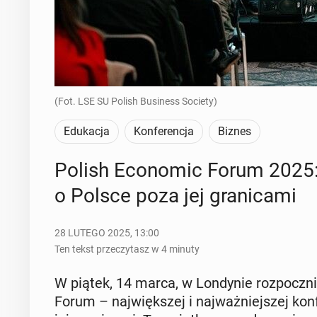
(Fot. LSE SU Polish Business Society)
Edukacja
Konferencja
Biznes
Polish Eco­no­mic Forum 2025: Z
o Polsce poza jej gra­ni­ca­mi
28 LUTEGO 2025, 13:00
Ten tekst przeczytasz w 4 minuty
W piątek, 14 marca, w Lon­dy­nie roz­pocz­n
Forum – naj­więk­szej i naj­waż­niej­szej kon­f