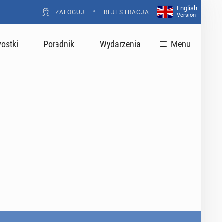
English
•
ZALOGUJ
REJESTRACJA
Version
ostki
Poradnik
Wydarzenia
Menu