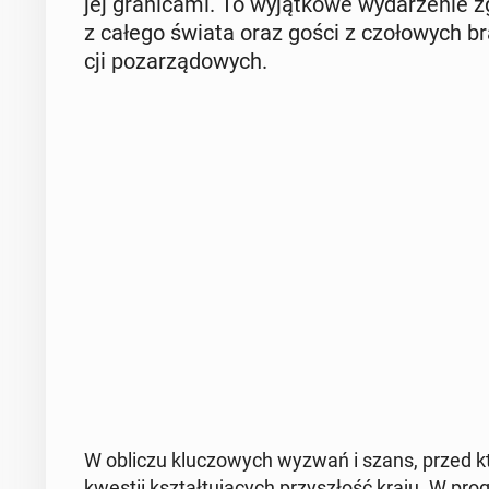
jej gra­ni­ca­mi. To wy­jąt­ko­we wy­da­rze­nie 
z całego świata oraz gości z czo­ło­wych branż:
cji po­za­rzą­do­wych.
W obliczu klu­czo­wych wyzwań i szans, przed któr
kwestii kształ­tu­ją­cych przy­szłość kraju. W pro