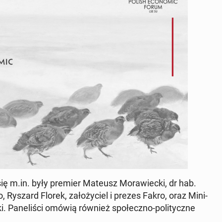
 się m.in. były premier Mateusz Mo­ra­wiec­ki, dr hab.
, Ryszard Florek, za­ło­ży­ciel i prezes Fakro, oraz Mi­ni­
a­ne­li­ści omówią również spo­łecz­no-po­li­tycz­ne