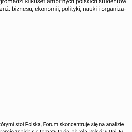
zgro­ma­dzi kil­ku­set am­bit­nych pol­skich stu­den­tów
 biznesu, eko­no­mii, po­li­ty­ki, nauki i or­ga­ni­za­
ymi stoi Polska, Forum skon­cen­tru­je się na ana­li­zie
­gra­mie znajdą się tematy takie jak rola Polski w Unii Eu­