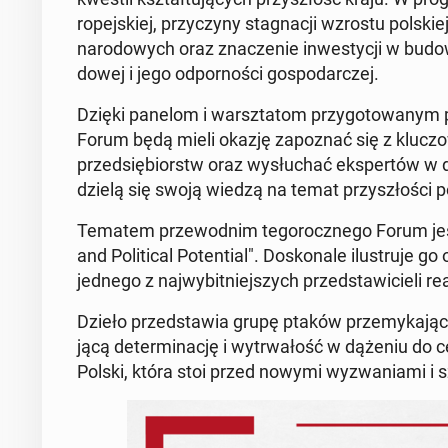
ro­pej­skiej, przy­czy­ny sta­gna­cji wzrostu pol­sk
na­ro­do­wych oraz zna­cze­nie in­we­sty­cji w bu­do­
do­wej i jego od­por­no­ści go­spo­dar­czej.
Dzięki panelom i warsz­ta­tom przy­go­to­wa­nym 
Forum będą mieli okazję za­po­znać się z klu­czo­w
przed­się­biorstw oraz wy­słu­chać eks­per­tów w dzi
dzie­lą się swoją wiedzą na temat przy­szło­ści po
Tematem prze­wod­nim te­go­rocz­ne­go Forum jes
and Po­li­ti­cal Po­ten­tial". Do­sko­na­le ilu­stru­j
jednego z naj­wy­bit­niej­szych przed­sta­wi­cie­li re­
Dzieło przed­sta­wia grupę ptaków prze­my­ka­ją­cy
ją­cą de­ter­mi­na­cję i wy­trwa­łość w dążeniu do 
Polski, która stoi przed nowymi wy­zwa­nia­mi i s