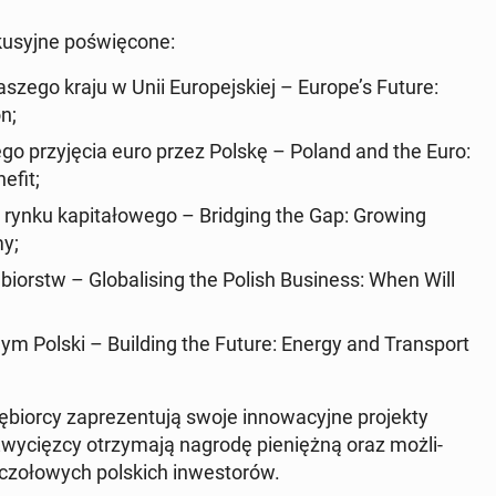
syj­ne po­świę­co­ne:
szego kraju w Unii Eu­ro­pej­skiej – Europe’s Future:
n;
e­go przy­ję­cia euro przez Polskę – Poland and the Euro:
efit;
 rynku ka­pi­ta­ło­we­go – Brid­ging the Gap: Growing
my;
ię­biorstw – Glo­ba­li­sing the Polish Bu­si­ness: When Will
al­nym Polski – Bu­il­ding the Future: Energy and Trans­port
bior­cy za­pre­zen­tu­ją swoje in­no­wa­cyj­ne pro­jek­ty
y­cięz­cy otrzy­ma­ją nagrodę pie­nięż­ną oraz moż­li­
o­ło­wych pol­skich in­we­sto­rów.