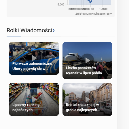
Źródło: currencybeacon.com
›
Rolki Wiadomości
Pierwsze autonomiczne
Liczba pasażerów
Ubery pojawią się w
Ryanair w lipcu pobiła
Londynie jeszcze tego
rekord
lata
Lipcowy ranking
Bristol znalazł się w
najtańszych
gronie najlepszych
supermarketów
kierunków podróży na
świecie