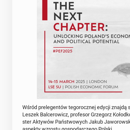
Wśród pre­le­gen­tów te­go­rocz­nej edycji znajdą
Leszek Bal­ce­ro­wicz, pro­fe­sor Grze­gorz Kołodko
ster Aktywów Pań­stwo­wych Jakub Ja­wo­row­ski. P
aspekty wzrostu go­spo­dar­cze­go Polski.