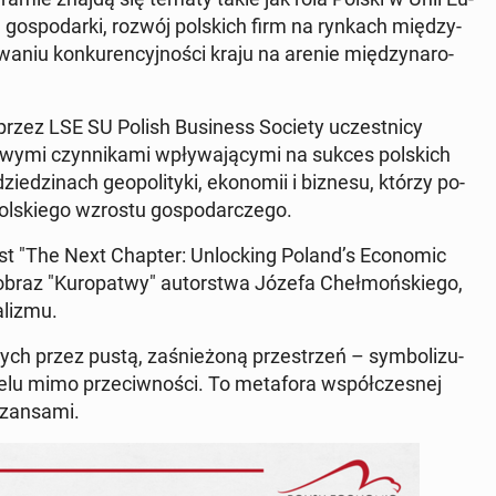
iej go­spo­dar­ki, rozwój pol­skich firm na rynkach mię­dzy­
wa­niu kon­ku­ren­cyj­no­ści kraju na arenie mię­dzy­na­ro­
przez LSE SU Polish Bu­si­ness Society uczest­ni­cy
y­mi czyn­ni­ka­mi wpły­wa­ją­cy­mi na sukces pol­skich
e­dzi­nach geo­po­li­ty­ki, eko­no­mii i biznesu, którzy po­
l­skie­go wzrostu go­spo­dar­cze­go.
t "The Next Chapter: Unloc­king Poland’s Eco­no­mic
e go obraz "Ku­ro­pa­twy" au­tor­stwa Józefa Cheł­moń­skie­go,
ali­zmu.
ch przez pustą, za­śnie­żo­ną prze­strzeń – sym­bo­li­zu­
celu mimo prze­ciw­no­ści. To me­ta­fo­ra współ­cze­snej
zan­sa­mi.