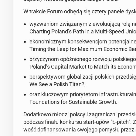
W trakcie Forum odbędą się cztery panele dys­ku­
wy­zwa­niom zwią­za­nym z ewo­lu­ują­cą rolą na
Char­ting Poland’s Path in a Multi-Speed Unio
eko­no­micz­nym kon­se­kwen­cjom po­ten­cjal­n
Timing the Leap for Maximum Eco­no­mic Ben
przy­czy­nom opóź­nio­ne­go rozwoju pol­skie­go
Poland’s Capital Market to Match its Econo
per­spek­ty­wom glo­ba­li­za­cji pol­skich przed­s
We See a Polish Titan?;
oraz klu­czo­wym prio­ry­te­tom in­fra­struk­tu­r
Fo­un­da­tions for Su­sta­ina­ble Growth.
Do­dat­ko­wo młodzi polscy i za­gra­nicz­ni przed­się­
podczas finału kon­kur­su start-upów "Ł-pitch". Zw
wość do­fi­nan­so­wa­nia swojego pomysłu przez cz