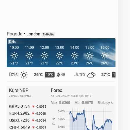
Pogoda
•
London
ZMIANA
Dziś
10:00
11:00
12:00
13:00
14:00
15:00
16:00
17:00
21°C
21°C
21°C
22°C
23°C
26°C
26°C
25°C
Dziś
Jutro
26°C
27°C
10°C
14°C
40
Kurs NBP
Forex
Z DNIA: 7 SIERPNIA
AKTUALIZACJA:
7 SIERPNIA, 10:10
5.0134
GBP
-0.0085
4.2982
EUR
-0.0068
3.7236
USD
-0.0084
4.6049
CHF
-0.0031