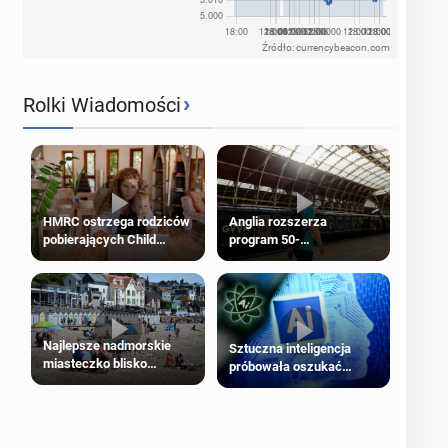
Źródło: currencybeacon.com
›
Rolki Wiadomości
HMRC ostrzega rodziców
Anglia rozszerza
pobierających Child
program 50-
Benefit. Mogą być
procentowych zniżek
zobowiązani do zwrotu
kolejowych na 18-latków
zasiłku
Najlepsze nadmorskie
Sztuczna inteligencja
miasteczko blisko
próbowała oszukać
Londynu
człowieka