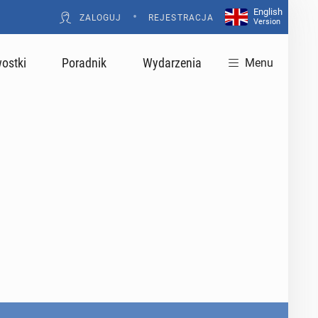
English
•
ZALOGUJ
REJESTRACJA
Version
ostki
Poradnik
Wydarzenia
Menu