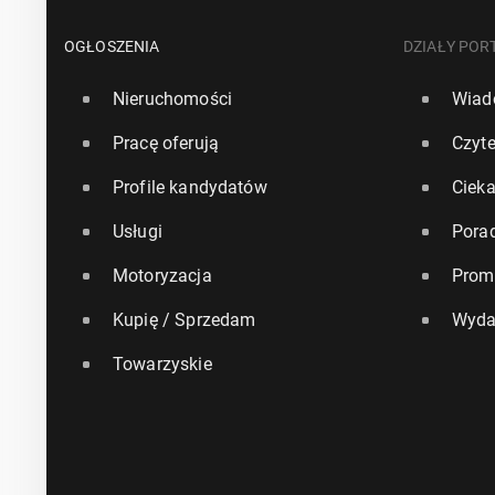
OGŁOSZENIA
DZIAŁY POR
Nieruchomości
Wiad
Pracę oferują
Czyte
Profile kandydatów
Ciek
Usługi
Pora
Motoryzacja
Prom
Kupię / Sprzedam
Wyda
Towarzyskie