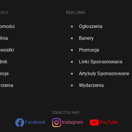
TALU
REKLAMA
omości
Ogłoszenia
lnia
Banery
awostki
Promocje
dnik
Linki Sponsorowane
ocje
Artykuły Sponsorowane
rzenia
Wydarzenia
DOŁĄCZ DO NAS:
Facebook
Instagram
YouTube