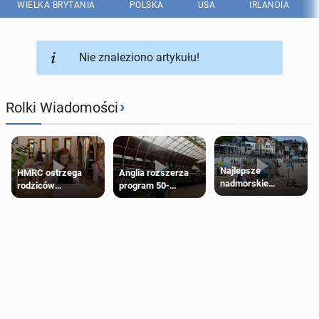
WIELKA BRYTANIA
POLSKA
USA
IRLANDIA
Nie znaleziono artykułu!
›
Rolki Wiadomości
Najlepsze
HMRC ostrzega
Anglia rozszerza
nadmorskie
rodziców
program 50-
miasteczko blisko
pobierających Child
procentowych
Londynu
Benefit. Mogą być
zniżek kolejowych
zobowiązani do
na 18-latków
zwrotu zasiłku