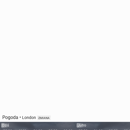
Pogoda
•
London
ZMIANA
Dziś
Jutro