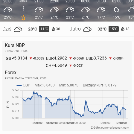
20:00
20:38
21:00
22:00
23:00
00:00
01:00
02:00
03:
25°C
25°C
24°C
23°C
21°C
17°C
15°C
15
Dziś
Jutro
28°C
32°C
11°C
15°C
36
18
Kurs NBP
Z DNIA: 7 SIERPNIA
5.0134
4.2982
3.7236
GBP
EUR
USD
-0.0085
-0.0068
-0.0084
4.6049
CHF
-0.0031
Forex
AKTUALIZACJA:
7 SIERPNIA, 22:00
Źródło: currencybeacon.com