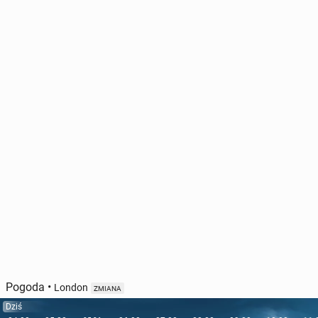
Pogoda
•
London
ZMIANA
Dziś