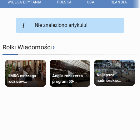
WIELKA BRYTANIA
POLSKA
USA
IRLANDIA
Nie znaleziono artykułu!
›
Rolki Wiadomości
Najlepsze
HMRC ostrzega
Anglia rozszerza
nadmorskie
rodziców
program 50-
miasteczko blisko
pobierających Child
procentowych
Londynu
Benefit. Mogą być
zniżek kolejowych
zobowiązani do
na 18-latków
zwrotu zasiłku