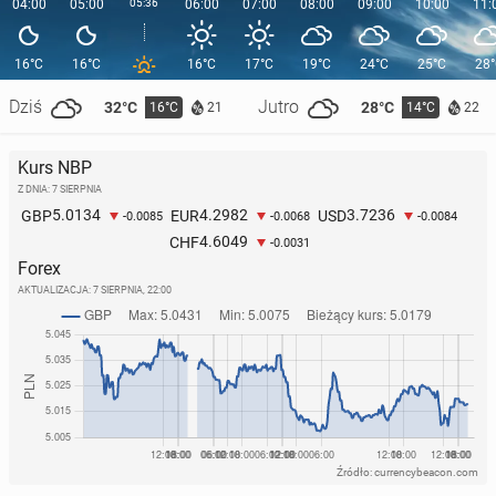
04:00
05:00
05:36
06:00
07:00
08:00
09:00
10:00
11:
16°C
16°C
16°C
17°C
19°C
24°C
25°C
28
Dziś
Jutro
32°C
28°C
16°C
14°C
21
22
Kurs NBP
Z DNIA: 7 SIERPNIA
5.0134
4.2982
3.7236
GBP
EUR
USD
-0.0085
-0.0068
-0.0084
4.6049
CHF
-0.0031
Forex
AKTUALIZACJA:
7 SIERPNIA, 22:00
Źródło: currencybeacon.com