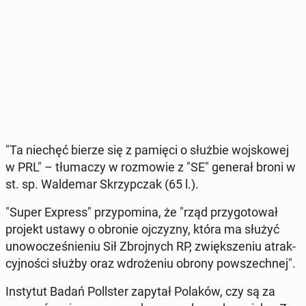
"Ta niechęć bierze się z pamięci o służbie woj­sko­wej
w PRL" – tłu­ma­czy w roz­mo­wie z "SE" generał broni w
st. sp. Wal­de­mar Skrzyp­czak (65 l.).
"Super Express" przy­po­mi­na, że "rząd przy­go­to­wał
projekt ustawy o obronie oj­czy­zny, która ma służyć
uno­wo­cze­śnie­niu Sił Zbroj­nych RP, zwięk­sze­niu atrak­
cyj­no­ści służby oraz wdro­że­niu obrony po­wszech­nej".
In­sty­tut Badań Pol­l­ster zapytał Polaków, czy są za