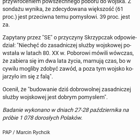
przy­wró­ce­niem po­wszech­ne­go poboru do wojska. Z
sondażu wynika, że zde­cy­do­wa­na więk­szość (61
proc.) jest prze­ciw­na temu po­my­sło­wi. 39 proc. jest
za.
Za­py­ta­ny przez "SE" o przy­czy­ny Skrzyp­czak od­po­wie­
dział: "Niechęć do za­sad­ni­czej służby woj­sko­wej po­
wsta­ła w latach 80. XX w. Po­bo­ro­wi mówili wówczas,
że zabiera się im dwa lata życia, marnują czas, bo w
cywilu mogliby zdobyć zawód, a poza tym wojsko ko­
ja­rzy­ło im się z falą".
Ocenił, że "bu­do­wa­nie dziś do­bro­wol­nej za­sad­ni­czej
służby woj­sko­wej jest dobrym po­my­słem".
Badanie wy­ko­na­no w dniach 27-28 paź­dzier­ni­ka na
próbie 1 078 do­ro­słych Polaków.
PAP / Marcin Rychcik