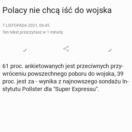
Polacy nie chcą iść do wojska
7 LISTOPADA 2021, 06:45
Ten tekst przeczytasz w 1 minutę
61 proc. an­kie­to­wa­nych jest prze­ciw­nych przy­
wró­ce­niu po­wszech­ne­go poboru do wojska, 39
proc. jest za - wynika z naj­now­sze­go sondażu In­
sty­tu­tu Pol­l­ster dla "Super Expres­su".