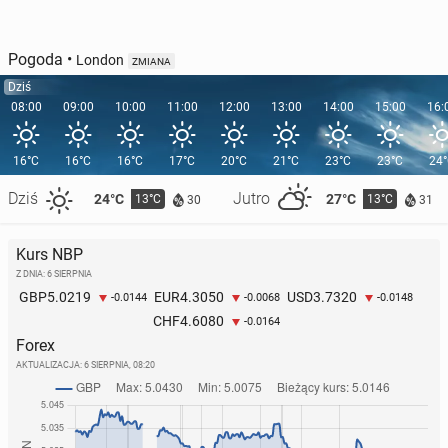
Pogoda
•
London
ZMIANA
Dziś
08:00
09:00
10:00
11:00
12:00
13:00
14:00
15:00
16:
16°C
16°C
16°C
17°C
20°C
21°C
23°C
23°C
24
Dziś
Jutro
24°C
27°C
13°C
13°C
30
31
Kurs NBP
Z DNIA: 6 SIERPNIA
5.0219
4.3050
3.7320
GBP
EUR
USD
-0.0144
-0.0068
-0.0148
4.6080
CHF
-0.0164
Forex
AKTUALIZACJA:
6 SIERPNIA, 08:20