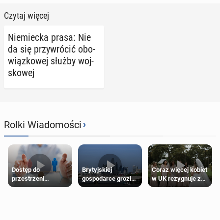
Czytaj więcej
Nie­miec­ka prasa: Nie
da się przy­wró­cić obo­
wiąz­ko­wej służby woj­
sko­wej
›
Rolki Wiadomości
Dostęp do
Brytyjskiej
Coraz więcej kobiet
przestrzeni
gospodarce grozi
w UK rezygnuje z
przeznaczonych
recesja, jeśli
roli druhny na
dla jednej płci ma
kryzys na Bliskim
ślubie
opierać się
Wschodzie się
wyłącznie na płci
przedłuży