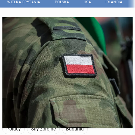
WIELKA BRYTANIA
POLSKA
USA
IRLANDIA
Zdecydowana większość Polaków nie chce przywrócenie
powszechnej służby wojskowej. (Fot. Getty Images)
Polacy
Siły zbrojne
Badania