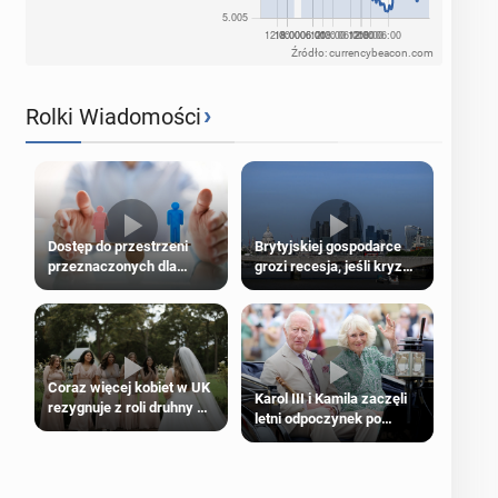
Źródło: currencybeacon.com
›
Rolki Wiadomości
Dostęp do przestrzeni
Brytyjskiej gospodarce
przeznaczonych dla
grozi recesja, jeśli kryzys
jednej płci ma opierać się
na Bliskim Wschodzie się
wyłącznie na płci
przedłuży
biologicznej
Coraz więcej kobiet w UK
Karol III i Kamila zaczęli
rezygnuje z roli druhny na
letni odpoczynek po
ślubie
Igrzyskach Wspólnoty w
Glasgow