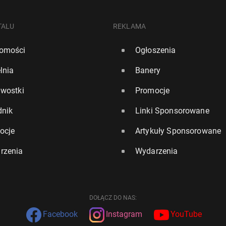
TALU
REKLAMA
omości
Ogłoszenia
lnia
Banery
awostki
Promocje
dnik
Linki Sponsorowane
ocje
Artykuły Sponsorowane
rzenia
Wydarzenia
DOŁĄCZ DO NAS:
Facebook
Instagram
YouTube