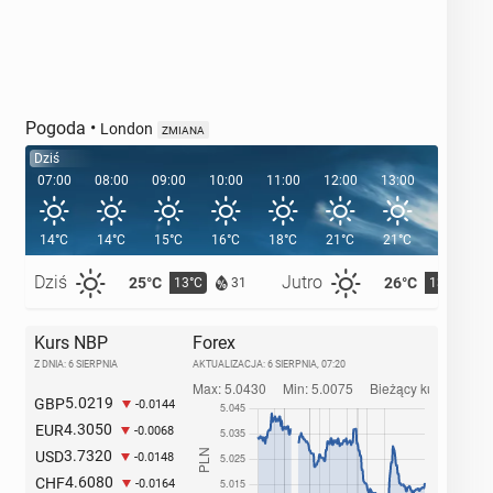
Pogoda
•
London
ZMIANA
Dziś
07:00
08:00
09:00
10:00
11:00
12:00
13:00
14:00
14°C
14°C
15°C
16°C
18°C
21°C
21°C
22°C
Dziś
Jutro
25°C
26°C
13°C
13°C
31
Kurs NBP
Forex
Z DNIA: 6 SIERPNIA
AKTUALIZACJA:
6 SIERPNIA, 07:20
5.0219
GBP
-0.0144
4.3050
EUR
-0.0068
3.7320
USD
-0.0148
4.6080
CHF
-0.0164