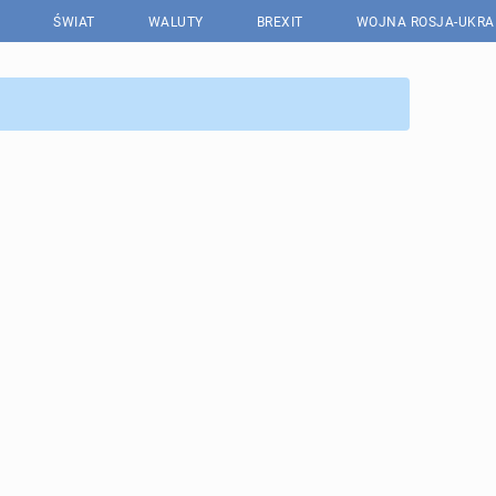
ŚWIAT
WALUTY
BREXIT
WOJNA ROSJA-UKRA