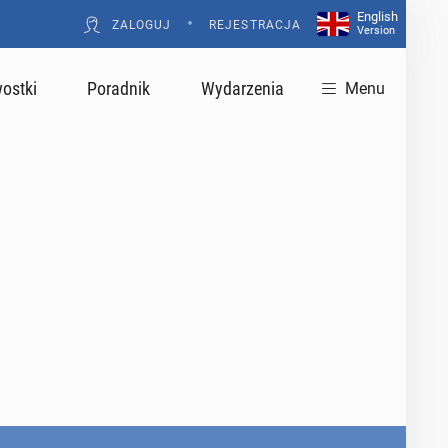
English
•
ZALOGUJ
REJESTRACJA
Version
ostki
Poradnik
Wydarzenia
Menu