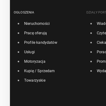
OGŁOSZENIA
DZIAŁY POR
Nieruchomości
Wiad
Pracę oferują
Czyte
Profile kandydatów
Ciek
Usługi
Pora
Motoryzacja
Prom
Kupię / Sprzedam
Wyda
Towarzyskie