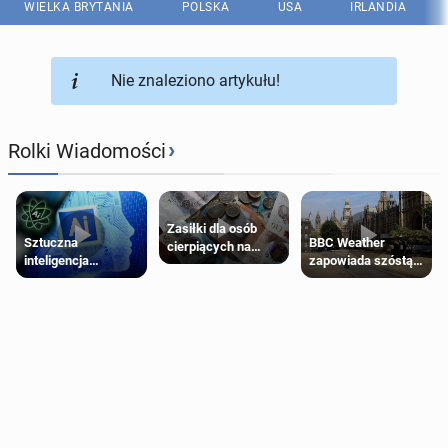
WIELKA BRYTANIA
POLSKA
USA
IRLANDIA
Nie znaleziono artykułu!
›
Rolki Wiadomości
Zasiłki dla osób
Sztuczna
BBC Weather
cierpiących na
inteligencja
zapowiada szóstą
schorzenia
próbowała oszukać
falę upałów w
psychiczne
człowieka
Londynie