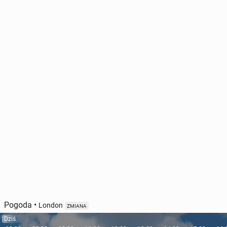
Pogoda
•
London
ZMIANA
Dziś