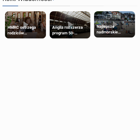
Najlepsze
HMRC ostrzega
Anglia rozszerza
nadmorskie
rodziców
program 50-
miasteczko blisko
pobierających Child
procentowych
Londynu
Benefit. Mogą być
zniżek kolejowych
zobowiązani do
na 18-latków
zwrotu zasiłku