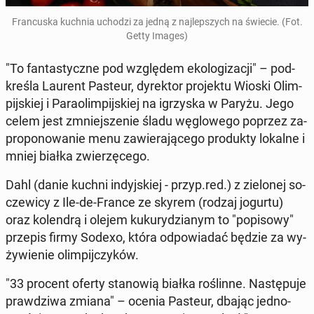
Fran­cu­ska kuchnia uchodzi za jedną z naj­lep­szych na świecie. (Fot.
Getty Images)
"To fan­ta­stycz­ne pod wzglę­dem eko­lo­gi­za­cji" – pod­
kre­śla Laurent Pasteur, dy­rek­tor pro­jek­tu Wioski Olim­
pij­skiej i Pa­ra­olim­pij­skiej na igrzy­ska w Paryżu. Jego
celem jest zmniej­sze­nie śladu wę­glo­we­go poprzez za­
pro­po­no­wa­nie menu za­wie­ra­ją­ce­go pro­duk­ty lokalne i
mniej białka zwie­rzę­ce­go.
Dahl (danie kuchni in­dyj­skiej - przyp.red.) z zie­lo­nej so­
cze­wi­cy z Ile-de-France ze skyrem (rodzaj jogurtu)
oraz ko­len­drą i olejem ku­ku­ry­dzia­nym to "po­pi­so­wy"
przepis firmy Sodexo, która od­po­wia­dać będzie za wy­
ży­wie­nie olim­pij­czy­ków.
"33 procent oferty sta­no­wią białka ro­ślin­ne. Na­stę­pu­je
praw­dzi­wa zmiana" – ocenia Pasteur, dbając jed­no­