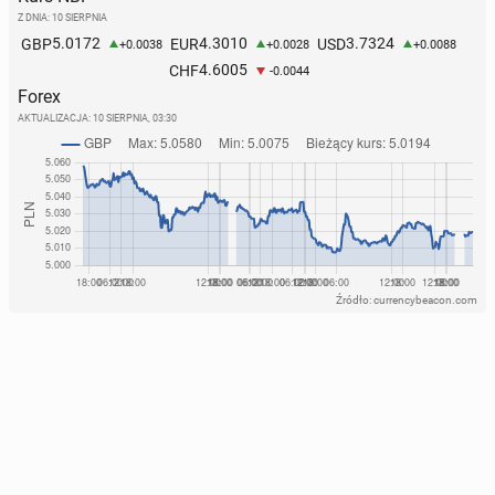
Z DNIA: 10 SIERPNIA
5.0172
4.3010
3.7324
GBP
EUR
USD
+0.0038
+0.0028
+0.0088
4.6005
CHF
-0.0044
Forex
AKTUALIZACJA:
10 SIERPNIA, 03:30
Źródło: currencybeacon.com