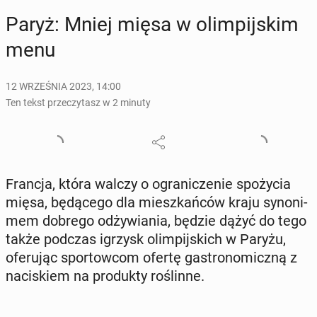
Paryż: Mniej mięsa w olim­pij­skim
menu
12 WRZEŚNIA 2023, 14:00
Ten tekst przeczytasz w 2 minuty
Francja, która walczy o ogra­ni­cze­nie spo­ży­cia
mięsa, bę­dą­ce­go dla miesz­kań­ców kraju sy­no­ni­
mem dobrego od­ży­wia­nia, będzie dążyć do tego
także podczas igrzysk olim­pij­skich w Paryżu,
ofe­ru­jąc spor­tow­com ofertę ga­stro­no­micz­ną z
na­ci­skiem na pro­duk­ty ro­ślin­ne.