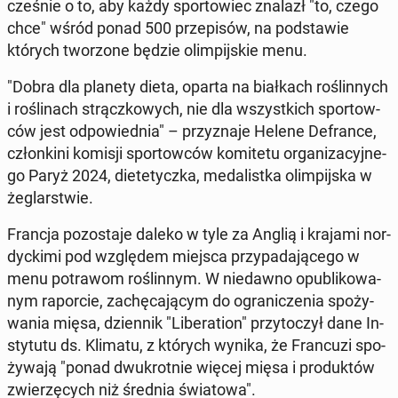
cze­śnie o to, aby każdy spor­to­wiec znalazł "to, czego
chce" wśród ponad 500 prze­pi­sów, na pod­sta­wie
których two­rzo­ne będzie olim­pij­skie menu.
"Dobra dla planety dieta, oparta na biał­kach ro­ślin­nych
i ro­śli­nach strącz­ko­wych, nie dla wszyst­kich spor­tow­
ców jest od­po­wied­nia" – przy­zna­je Helene De­fran­ce,
człon­ki­ni komisji spor­tow­ców ko­mi­te­tu or­ga­ni­za­cyj­ne­
go Paryż 2024, die­te­tycz­ka, me­da­list­ka olim­pij­ska w
że­glar­stwie.
Francja po­zo­sta­je daleko w tyle za Anglią i krajami nor­
dyc­ki­mi pod wzglę­dem miejsca przy­pa­da­ją­ce­go w
menu po­tra­wom ro­ślin­nym. W nie­daw­no opu­bli­ko­wa­
nym ra­por­cie, za­chę­ca­ją­cym do ogra­ni­cze­nia spo­ży­
wa­nia mięsa, dzien­nik "Li­be­ra­tion" przy­to­czył dane In­
sty­tu­tu ds. Klimatu, z których wynika, że Fran­cu­zi spo­
ży­wa­ją "ponad dwu­krot­nie więcej mięsa i pro­duk­tów
zwie­rzę­cych niż średnia świa­to­wa".