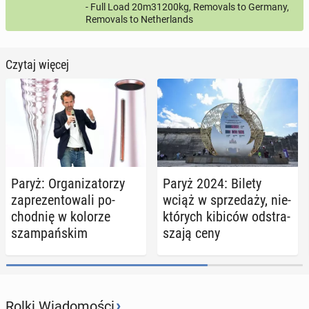
- Full Load 20m31200kg, Removals to Germany,
Removals to Netherlands
Czytaj więcej
Paryż: Or­ga­ni­za­to­rzy
Paryż 2024: Bilety
za­pre­zen­to­wa­li po­
wciąż w sprze­da­ży, nie­
chod­nię w kolorze
któ­rych kibiców od­stra­
szam­pań­skim
sza­ją ceny
›
Rolki Wiadomości