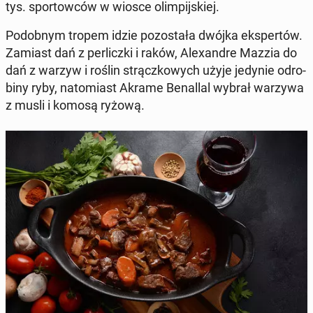
tys. spor­tow­ców w wiosce olim­pij­skiej.
Po­dob­nym tropem idzie po­zo­sta­ła dwójka eks­per­tów.
Zamiast dań z per­licz­ki i raków, Ale­xan­dre Mazzia do
dań z warzyw i roślin strącz­ko­wych użyje jedynie odro­
bi­ny ryby, na­to­miast Akrame Be­nal­lal wybrał warzywa
z musli i komosą ryżową.