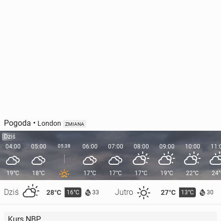
Pogoda
•
London
ZMIANA
Dziś
04:00
05:00
05:38
06:00
07:00
08:00
09:00
10:00
11:
19°C
18°C
17°C
17°C
17°C
19°C
22°C
24
Dziś
Jutro
28°C
27°C
16°C
13°C
33
30
Kurs NBP