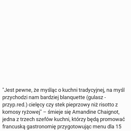
"Jest pewne, że myśląc o kuchni tra­dy­cyj­nej, na myśl
przy­cho­dzi nam bar­dziej bla­nqu­et­te (gulasz -
przyp.red.) cielęcy czy stek pie­przo­wy niż risotto z
komosy ryżowej" – śmieje się Aman­di­ne Cha­ignot,
jedna z trzech szefów kuchni, którzy będą pro­mo­wać
fran­cu­ską ga­stro­no­mię przy­go­to­wu­jąc menu dla 15