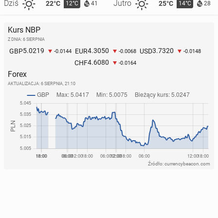
Dziś
Jutro
22°C
25°C
12°C
14°C
41
28
Kurs NBP
Z DNIA: 6 SIERPNIA
5.0219
4.3050
3.7320
GBP
EUR
USD
-0.0144
-0.0068
-0.0148
4.6080
CHF
-0.0164
Forex
AKTUALIZACJA:
6 SIERPNIA, 21:10
Źródło: currencybeacon.com