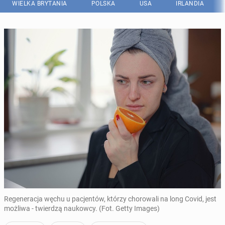
WIELKA BRYTANIA
POLSKA
USA
IRLANDIA
Regeneracja węchu u pacjentów, którzy chorowali na long Covid, jest
możliwa - twierdzą naukowcy. (Fot. Getty Images)