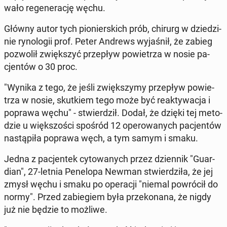
wa­ło re­ge­ne­ra­cję węchu.
Główny autor tych pio­nier­skich prób, chirurg w dzie­dzi­
nie ry­no­lo­gii prof. Peter Andrews wy­ja­śnił, że zabieg
po­zwo­lił zwięk­szyć prze­pływ po­wie­trza w nosie pa­
cjen­tów o 30 proc.
"Wynika z tego, że jeśli zwięk­szy­my prze­pływ po­wie­
trza w nosie, skut­kiem tego może być re­ak­ty­wa­cja i
poprawa węchu" - stwier­dził. Dodał, że dzięki tej me­to­
dzie u więk­szo­ści spośród 12 ope­ro­wa­nych pa­cjen­tów
na­stą­pi­ła poprawa węch, a tym samym i smaku.
Jedna z pa­cjen­tek cy­to­wa­nych przez dzien­nik "Gu­ar­
dian", 27-letnia Pe­ne­lo­pa Newman stwier­dzi­ła, że jej
zmysł węchu i smaku po ope­ra­cji "niemal po­wró­cił do
normy". Przed za­bie­giem była prze­ko­na­na, że nigdy
już nie będzie to możliwe.