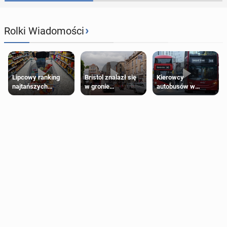
›
Rolki Wiadomości
Lipcowy ranking
Bristol znalazł się
Kierowcy
najtańszych
w gronie
autobusów w
supermarketów
najlepszych
Londynie
kierunków podróży
zapowiadają strajki
na świecie