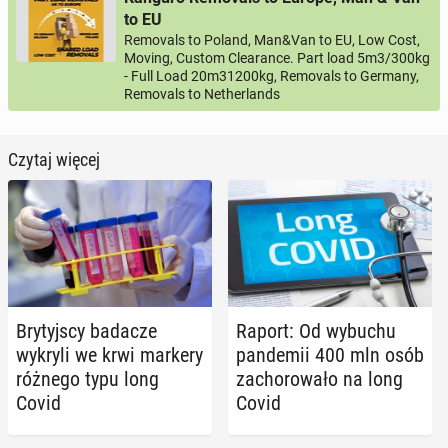
to EU
Removals to Poland, Man&Van to EU, Low Cost,
Moving, Custom Clearance. Part load 5m3/300kg
- Full Load 20m31200kg, Removals to Germany,
Removals to Netherlands
Czytaj więcej
Bry­tyj­scy badacze
Raport: Od wybuchu
wykryli we krwi markery
pan­de­mii 400 mln osób
różnego typu long
za­cho­ro­wa­ło na long
Covid
Covid