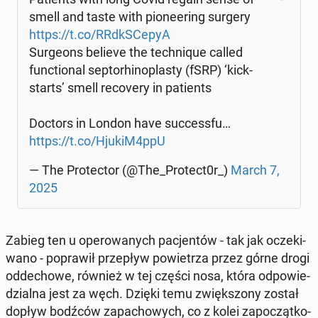
smell and taste with pio­ne­ering surgery
https://t.co/RRdk­SCe­pyA
Sur­ge­ons believe the tech­ni­que called
func­tio­nal sep­tor­hi­no­pla­sty (fSRP) ‘kick­
starts’ smell re­co­ve­ry in pa­tients
Doctors in London have suc­cess­fu…
https://t.co/HjukiM4ppU
— The Pro­tec­tor (@The_Protect0r_)
March 7,
2025
Zabieg ten u ope­ro­wa­nych pa­cjen­tów - tak jak ocze­ki­
wa­no - po­pra­wił prze­pływ po­wie­trza przez górne drogi
od­de­cho­we, również w tej części nosa, która od­po­wie­
dzial­na jest za węch. Dzięki temu zwięk­szo­ny został
dopływ bodźców za­pa­cho­wych, co z kolei za­po­cząt­ko­