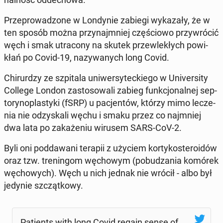
Prze­pro­wa­dzo­ne w Lon­dy­nie zabiegi wy­ka­za­ły, że w
ten sposób można przy­naj­mniej czę­ścio­wo przy­wró­cić
węch i smak utra­co­ny na skutek prze­wle­kłych po­wi­
kłań po Covid-19, na­zy­wa­nych long Covid.
Chi­rur­dzy ze szpi­ta­la uni­wer­sy­tec­kie­go w Uni­ver­si­ty
College London za­sto­so­wa­li zabieg funk­cjo­nal­nej sep­
to­ry­no­pla­sty­ki (fSRP) u pa­cjen­tów, którzy mimo le­cze­
nia nie od­zy­ska­li węchu i smaku przez co naj­mniej
dwa lata po za­ka­że­niu wirusem SARS-CoV-2.
Byli oni pod­da­wa­ni terapii z użyciem kor­ty­ko­ste­ro­idów
oraz tzw. tre­nin­gom wę­cho­wym (po­bu­dza­nia komórek
wę­cho­wych). Węch u nich jednak nie wrócił - albo był
jedynie szcząt­ko­wy.
Pa­tients with long Covid regain sense of