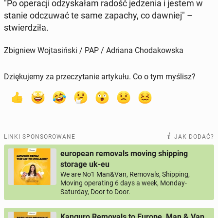
"Po ope­ra­cji od­zy­ska­łam radość je­dze­nia i jestem w
stanie od­czu­wać te same zapachy, co dawniej" –
stwier­dzi­ła.
Zbigniew Wojtasiński / PAP / Adriana Chodakowska
Dziękujemy za przeczytanie artykułu. Co o tym myślisz?
LINKI SPONSOROWANE
JAK DODAĆ?
european removals moving shipping
storage uk-eu
We are No1 Man&Van, Removals, Shipping,
Moving operating 6 days a week, Monday-
Saturday, Door to Door.
Kanguro Removals to Europe, Man & Van