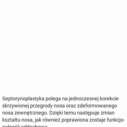
Sep­to­ry­no­pla­sty­ka polega na jed­no­cze­snej ko­rek­cie
skrzy­wio­nej prze­gro­dy nosa oraz zde­for­mo­wa­ne­go
nosa ze­wnętrz­ne­go. Dzięki temu na­stę­pu­je zmian
kształ­tu nosa, jak również po­pra­wio­na zostaje funk­cjo­
nal­ność od­de­cho­wa.