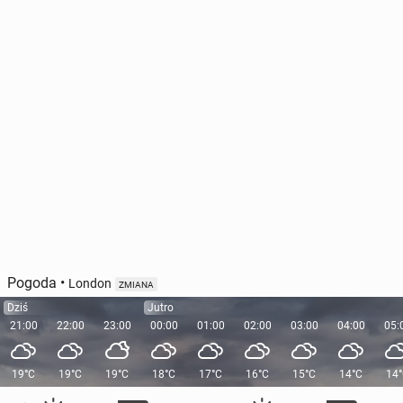
Pogoda
•
London
ZMIANA
Dziś
Jutro
21:00
22:00
23:00
00:00
01:00
02:00
03:00
04:00
05:
19°C
19°C
19°C
18°C
17°C
16°C
15°C
14°C
14