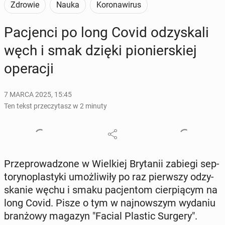
Zdrowie
Nauka
Koronawirus
Pa­cjen­ci po long Covid od­zy­ska­li
węch i smak dzięki pio­nier­skiej
ope­ra­cji
7 MARCA 2025, 15:45
Ten tekst przeczytasz w 2 minuty
Prze­pro­wa­dzo­ne w Wiel­kiej Bry­ta­nii zabiegi sep­
to­ry­no­pla­sty­ki umoż­li­wi­ły po raz pierw­szy od­zy­
ska­nie węchu i smaku pa­cjen­tom cier­pią­cym na
long Covid. Pisze o tym w naj­now­szym wydaniu
bran­żo­wy magazyn "Facial Plastic Surgery".