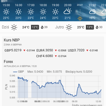
Dziś
15:00
16:00
17:00
18:00
19:00
20:00
20:41
21:00
22:
23°C
23°C
23°C
24°C
23°C
21°C
19°C
18
Dziś
Jutro
24°C
25°C
12°C
13°C
39
30
Kurs NBP
Z DNIA: 6 SIERPNIA
5.0219
4.3050
3.7320
GBP
EUR
USD
-0.0144
-0.0068
-0.0148
4.6080
CHF
-0.0164
Forex
AKTUALIZACJA:
6 SIERPNIA, 15:20
Źródło: currencybeacon.com