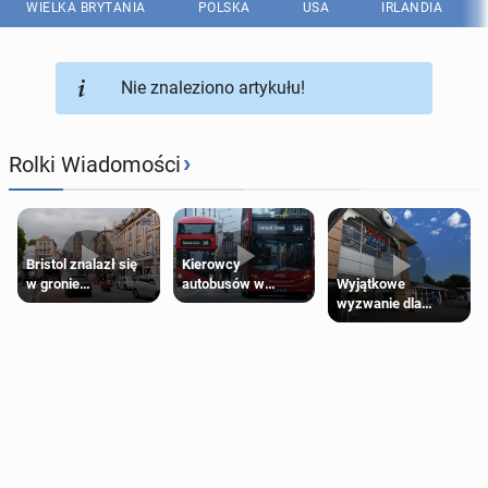
WIELKA BRYTANIA
POLSKA
USA
IRLANDIA
Nie znaleziono artykułu!
›
Rolki Wiadomości
Bristol znalazł się
Kierowcy
Wyjątkowe
w gronie
autobusów w
wyzwanie dla
najlepszych
Londynie
posiadaczy kart
kierunków podróży
zapowiadają strajki
Tesco Clubcard!
na świecie