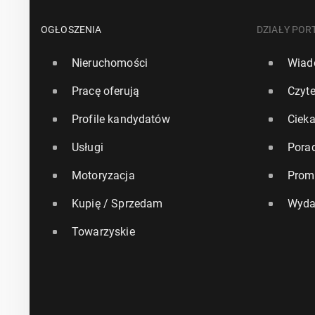
OGŁOSZENIA
DZIAŁY POR
Nieruchomości
Wiad
Pracę oferują
Czyte
Profile kandydatów
Ciek
Usługi
Pora
Motoryzacja
Prom
Kupię / Sprzedam
Wyda
Towarzyskie