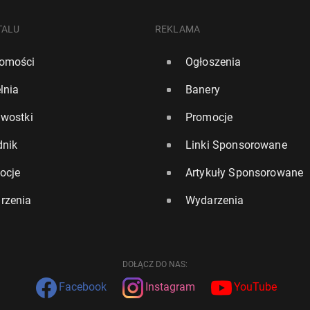
TALU
REKLAMA
omości
Ogłoszenia
lnia
Banery
awostki
Promocje
dnik
Linki Sponsorowane
ocje
Artykuły Sponsorowane
rzenia
Wydarzenia
DOŁĄCZ DO NAS:
Facebook
Instagram
YouTube