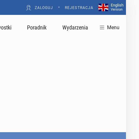
English
•
ZALOGUJ
REJESTRACJA
Version
ostki
Poradnik
Wydarzenia
Menu