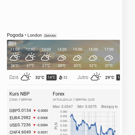
Pogoda
•
London
ZMIANA
Dziś
11:00
12:00
13:00
14:00
15:00
16:00
17:00
18:00
26°C
27°C
27°C
28°C
30°C
32°C
31°C
30°C
Dziś
Jutro
32°C
29°C
14°C
15°C
32
Kurs NBP
Forex
Z DNIA: 7 SIERPNIA
AKTUALIZACJA:
7 SIERPNIA, 22:00
5.0134
GBP
-0.0085
4.2982
EUR
-0.0068
3.7236
USD
-0.0084
4.6049
CHF
-0.0031