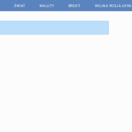
ŚWIAT
WALUTY
BREXIT
WOJNA ROSJA-UKRA