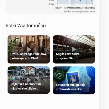
Źródło: currencybeacon.com
›
Rolki Wiadomości
HMRC ostrzega rodziców
Anglia rozszerza
pobierających Child
program 50-
Benefit. Mogą być
procentowych zniżek
zobowiązani do zwrotu
kolejowych na 18-latków
zasiłku
Najlepsze nadmorskie
Sztuczna inteligencja
miasteczko blisko
próbowała oszukać
Londynu
człowieka