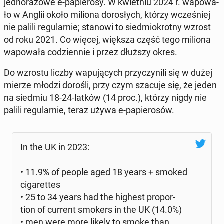
jed­no­ra­zo­we e-pa­pie­ro­sy. W kwiet­niu 2024 r. wa­po­wa­
ło w Anglii około miliona do­ro­słych, którzy wcze­śniej
nie palili re­gu­lar­nie; stanowi to sied­mio­krot­ny wzrost
od roku 2021. Co więcej, większa część tego miliona
wa­po­wa­ła co­dzien­nie i przez dłuższy okres.
Do wzrostu liczby wa­pu­ją­cych przy­czy­ni­li się w dużej
mierze młodzi dorośli, przy czym szacuje się, że jeden
na siedmiu 18-24-latków (14 proc.), którzy nigdy nie
palili re­gu­lar­nie, teraz używa e-pa­pie­ro­sów.
In the UK in 2023:
• 11.9% of people aged 18 years + smoked
ci­ga­ret­tes
• 25 to 34 years had the highest pro­por­
tion of current smokers in the UK (14.0%)
• men were more likely to smoke than