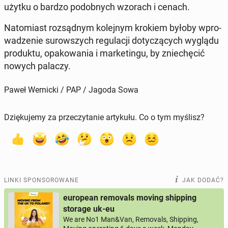
użytku o bardzo po­dob­nych wzorach i cenach.
Na­to­miast roz­sąd­nym ko­lej­nym krokiem byłoby wpro­
wa­dze­nie su­row­szych re­gu­la­cji do­ty­czą­cych wyglądu
pro­duk­tu, opa­ko­wa­nia i mar­ke­tin­gu, by znie­chę­cić
nowych palaczy.
Paweł Wernicki / PAP / Jagoda Sowa
Dziękujemy za przeczytanie artykułu. Co o tym myślisz?
LINKI SPONSOROWANE
JAK DODAĆ?
european removals moving shipping
storage uk-eu
We are No1 Man&Van, Removals, Shipping,