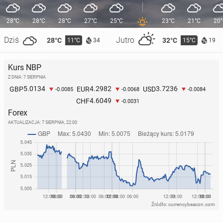
28°C
28°C
28°C
27°C
25°C
23°C
21°C
20
Dziś
Jutro
28°C
32°C
11°C
15°C
34
19
Kurs NBP
Z DNIA: 7 SIERPNIA
5.0134
4.2982
3.7236
GBP
EUR
USD
-0.0085
-0.0068
-0.0084
4.6049
CHF
-0.0031
Forex
AKTUALIZACJA:
7 SIERPNIA, 22:00
Źródło: currencybeacon.com