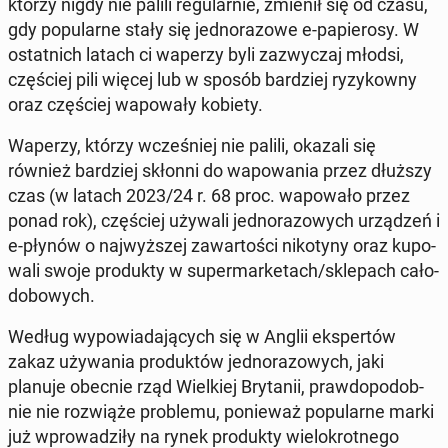
którzy nigdy nie palili re­gu­lar­nie, zmienił się od czasu,
gdy po­pu­lar­ne stały się jed­no­ra­zo­we e-pa­pie­ro­sy. W
ostat­nich latach ci waperzy byli za­zwy­czaj młodsi,
czę­ściej pili więcej lub w sposób bar­dziej ry­zy­kow­ny
oraz czę­ściej wa­po­wa­ły kobiety.
Waperzy, którzy wcze­śniej nie palili, okazali się
również bar­dziej skłonni do wa­po­wa­nia przez dłuższy
czas (w latach 2023/24 r. 68 proc. wa­po­wa­ło przez
ponad rok), czę­ściej używali jed­no­ra­zo­wych urzą­dzeń i
e-płynów o naj­wyż­szej za­war­to­ści ni­ko­ty­ny oraz ku­po­
wa­li swoje pro­duk­ty w su­per­mar­ke­tach/skle­pach ca­ło­
do­bo­wych.
Według wy­po­wia­da­ją­cych się w Anglii eks­per­tów
zakaz uży­wa­nia pro­duk­tów jed­no­ra­zo­wych, jaki
planuje obecnie rząd Wiel­kiej Bry­ta­nii, praw­do­po­dob­
nie nie roz­wią­że pro­ble­mu, po­nie­waż po­pu­lar­ne marki
już wpro­wa­dzi­ły na rynek pro­duk­ty wie­lo­krot­ne­go