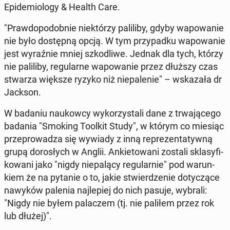
Epi­de­mio­lo­gy & Health Care.
"Praw­do­po­dob­nie nie­któ­rzy pa­li­li­by, gdyby wa­po­wa­nie
nie było do­stęp­ną opcją. W tym przy­pad­ku wa­po­wa­nie
jest wy­raź­nie mniej szko­dli­we. Jednak dla tych, którzy
nie pa­li­li­by, re­gu­lar­ne wa­po­wa­nie przez dłuższy czas
stwarza większe ryzyko niż nie­pa­le­nie" – wska­za­ła dr
Jackson.
W badaniu na­ukow­cy wy­ko­rzy­sta­li dane z trwa­ją­ce­go
badania "Smoking Toolkit Study", w którym co miesiąc
prze­pro­wa­dza się wywiady z inną re­pre­zen­ta­tyw­ną
grupą do­ro­słych w Anglii. An­kie­to­wa­ni zostali skla­sy­fi­
ko­wa­ni jako "nigdy nie­pa­lą­cy re­gu­lar­nie" pod wa­run­
kiem że na pytanie o to, jakie stwier­dze­nie do­ty­czą­ce
nawyków palenia naj­le­piej do nich pasuje, wybrali:
"Nigdy nie byłem pa­la­czem (tj. nie paliłem przez rok
lub dłużej)".