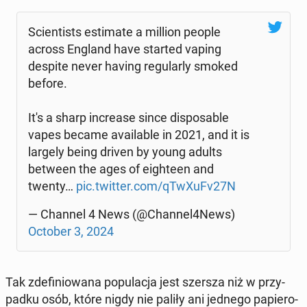
Scien­ti­sts es­ti­ma­te a million people
across England have started vaping
despite never having re­gu­lar­ly smoked
before.
It's a sharp in­cre­ase since di­spo­sa­ble
vapes became ava­ila­ble in 2021, and it is
largely being driven by young adults
between the ages of eigh­te­en and
twenty…
pic.twitter.com/qTwXuFv27N
— Channel 4 News (@Channel4News)
October 3, 2024
Tak zde­fi­nio­wa­na po­pu­la­cja jest szersza niż w przy­
pad­ku osób, które nigdy nie paliły ani jednego pa­pie­ro­