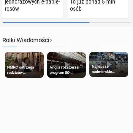
jed­no­ra­zo­wych e-pa­pie­
To już ponad 5 mln
ro­sów
osób
›
Rolki Wiadomości
Najlepsze
HMRC ostrzega
Anglia rozszerza
nadmorskie
rodziców
program 50-
miasteczko blisko
pobierających Child
procentowych
Londynu
Benefit. Mogą być
zniżek kolejowych
zobowiązani do
na 18-latków
zwrotu zasiłku