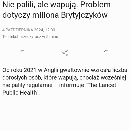
Nie palili, ale wapują. Problem
dotyczy miliona Bry­tyj­czy­ków
4 PAŹDZIERNIKA 2024, 12:00
Ten tekst przeczytasz w 5 minut
Od roku 2021 w Anglii gwał­tow­nie wzrosła liczba
do­ro­słych osób, które wapują, chociaż wcze­śniej
nie paliły re­gu­lar­nie – in­for­mu­je "The Lancet
Public Health".