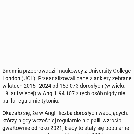
Badania prze­pro­wa­dzi­li na­ukow­cy z Uni­ver­si­ty College
London (UCL). Prze­ana­li­zo­wa­li dane z ankiety zebrane
w latach 2016–2024 od 153 073 do­ro­słych (w wieku
18 lat i więcej) w Anglii. 94 107 z tych osób nigdy nie
paliło re­gu­lar­nie tytoniu.
Okazało się, że w Anglii liczba do­ro­słych wa­pu­ją­cych,
którzy nigdy wcze­śniej re­gu­lar­nie nie palili wzrosła
gwał­tow­nie od roku 2021, kiedy to stały się po­pu­lar­ne