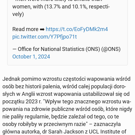
women, with (13.7% and 10.1%, re­spec­ti­
ve­ly)
Read more ➡️
https://t.co/EoFyDMk2m4
pic.twitter.com/Y7Pfjpo71t
— Office for Na­tio­nal Sta­ti­stics (ONS) (@ONS)
October 1, 2024
Jednak pomimo wzrostu czę­sto­ści wa­po­wa­nia wśród
osób bez hi­sto­rii palenia, wśród całej po­pu­la­cji do­ro­
słych w Anglii wzrost wa­po­wa­nia usta­bi­li­zo­wał się od
po­cząt­ku 2023 r. "Wpływ tego znacz­ne­go wzrostu wa­
po­wa­nia na zdrowie pu­blicz­ne wśród osób, które nigdy
nie paliły re­gu­lar­nie, będzie zależał od tego, co te
osoby ro­bi­ły­by w prze­ciw­nym razie" – za­zna­czy­ła
główna autorka, dr Sarah Jackson z UCL In­sti­tu­te of