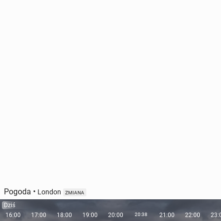
Pogoda
•
London
ZMIANA
Dziś
16:00
17:00
18:00
19:00
20:00
20:38
21:00
22:00
23: