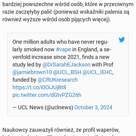
bar­dziej po­wszech­ne wśród osób, które w prze­ciw­nym
razie za­czę­ły­by palić (po­nie­waż wskaź­ni­ki palenia są
również wyższe wśród osób pi­ją­cych więcej).
One million adults who have never re­gu­
lar­ly smoked now
#vape
in England, a se­
ven­fold in­cre­ase since 2021, finds a new
study led by
@DrSa­ra­hE­Jack­son
with Prof
@ja­mie­brown10
@UCL_BSH
@UCL_IEHC
,
funded by
@CRU­Kre­se­arch
https://t.co/i0OiJUjBt8
pic.twitter.com/dGtvPZG26h
— UCL News (@uclnews)
October 3, 2024
Na­ukow­cy za­uwa­ży­li również, że profil waperów,