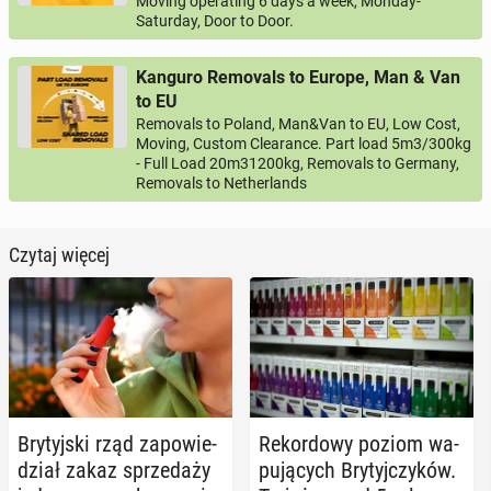
Moving operating 6 days a week, Monday-
Saturday, Door to Door.
Kanguro Removals to Europe, Man & Van
to EU
Removals to Poland, Man&Van to EU, Low Cost,
Moving, Custom Clearance. Part load 5m3/300kg
- Full Load 20m31200kg, Removals to Germany,
Removals to Netherlands
Czytaj więcej
Bry­tyj­ski rząd za­po­wie­
Re­kor­do­wy poziom wa­
dział zakaz sprze­da­ży
pu­ją­cych Bry­tyj­czy­ków.