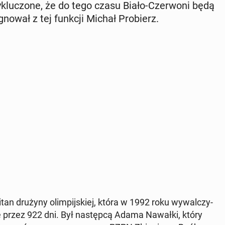
ie­wy­klu­czo­ne, że do tego czasu Biało-Czer­wo­ni będą
­gno­wał z tej funkcji Michał Pro­bierz.
apitan drużyny olim­pij­skiej, która w 1992 roku wy­wal­czy­
cję przez 922 dni. Był na­stęp­cą Adama Nawałki, który