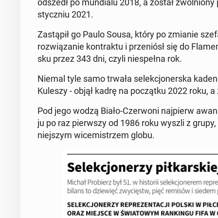
odszedł po mun­dia­lu 2018, a został zwol­nio­n
stycz­niu 2021.
Za­stą­pił go Paulo Sousa, który po zmianie szefa f
roz­wią­za­nie kon­trak­tu i prze­niósł się do Fla­m
sku przez 343 dni, czyli nie­speł­na rok.
Niemal tyle samo trwała se­lek­cjo­ner­ska ka­den­
Kuleszy - objął kadrę na po­cząt­ku 2022 roku, a 
Pod jego wodzą Biało-Czer­wo­ni naj­pierw awan­s
ju po raz pierw­szy od 1986 roku wyszli z grupy,
niej­szym wi­ce­mi­strzem globu.