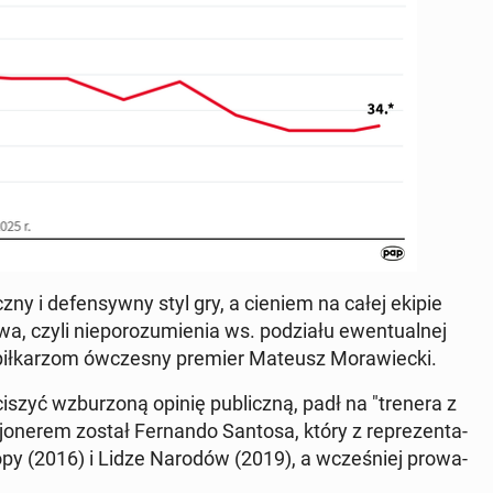
cz­ny i de­fen­syw­ny styl gry, a cieniem na całej ekipie
 czyli nie­po­ro­zu­mie­nia ws. po­dzia­łu ewen­tu­al­nej
ł­ka­rzom ów­cze­sny premier Mateusz Mo­ra­wiec­ki.
iszyć wzbu­rzo­ną opinię pu­blicz­ną, padł na "trenera z
jo­ne­rem został Fer­nan­do Santosa, który z re­pre­zen­ta­
Europy (2016) i Lidze Narodów (2019), a wcze­śniej pro­wa­