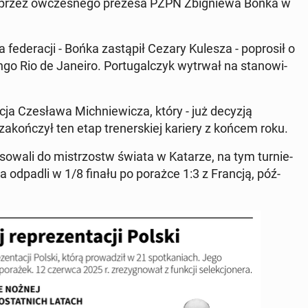
y przez ów­cze­sne­go prezesa PZPN Zbi­gnie­wa Bońka w
e­de­ra­cji - Bońka za­stą­pił Cezary Kulesza - po­pro­sił o
en­go Rio de Janeiro. Por­tu­gal­czyk wytrwał na sta­no­wi­
cja Cze­sła­wa Mich­nie­wi­cza, który - już decyzją
za­koń­czył ten etap tre­ner­skiej kariery z końcem roku.
o­wa­li do mi­strzostw świata w Katarze, na tym tur­nie­
 a odpadli w 1/8 finału po porażce 1:3 z Francją, póź­