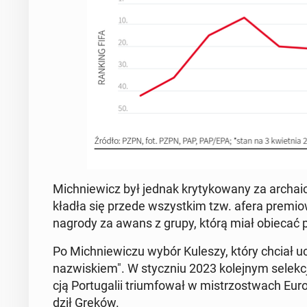
Mich­nie­wicz był jednak kry­ty­ko­wa­ny za ar­cha­i
kładła się przede wszyst­kim tzw. afera pre­mio­wa,
nagrody za awans z grupy, którą miał obiecać pi
Po Mich­nie­wi­czu wybór Kuleszy, który chciał uc
na­zwi­skiem". W stycz­niu 2023 ko­lej­nym se­lek­c
cją Por­tu­ga­lii trium­fo­wał w mi­strzo­stwach 
dził Greków.