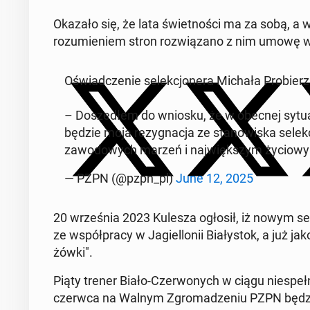
Okazało się, że lata świet­no­ści ma za sobą, a w pol
ro­zu­mie­niem stron roz­wią­za­no z nim umowę
Oświad­cze­nie se­lek­cjo­ne­ra Michała Pro­bie­r
– Do­sze­dłem do wniosku, że w obecnej sy­tu­ac
będzie moja re­zy­gna­cja ze sta­no­wi­ska se­lek­
za­wo­do­wych marzeń i naj­więk­szym ży­cio­
— PZPN (@pzpn_pl)
June 12, 2025
20 wrze­śnia 2023 Kulesza ogłosił, iż nowym se­le
ze współ­pra­cy w Ja­giel­lo­nii Bia­ły­stok, a już
żów­ki".
Piąty trener Biało-Czer­wo­nych w ciągu nie­speł­n
czerwca na Walnym Zgro­ma­dze­niu PZPN będzie