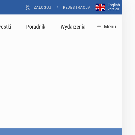
English
•
ZALOGUJ
REJESTRACJA
Version
ostki
Poradnik
Wydarzenia
Menu