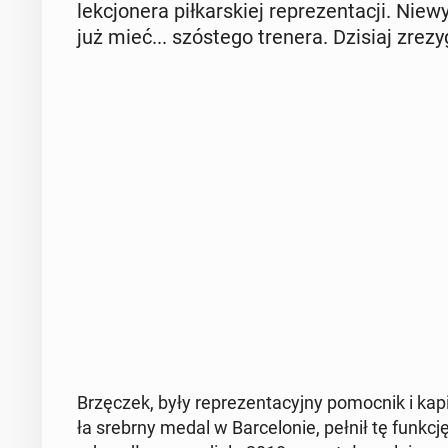
lek­cjo­ne­ra pił­kar­skiej re­pre­zen­ta­cji. N
już mieć... szó­ste­go trenera. Dzisiaj zre­zy
Brzę­czek, były re­pre­zen­ta­cyj­ny po­moc­nik i k
ła srebrny medal w Bar­ce­lo­nie, pełnił tę funk