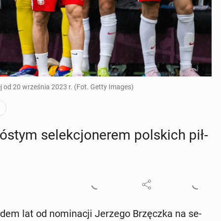
ej od 20 września 2023 r. (Fot. Getty Images)
óstym se­lek­cjo­ne­rem pol­skich pił­
edem lat od no­mi­na­cji Jerzego Brzęcz­ka na se­