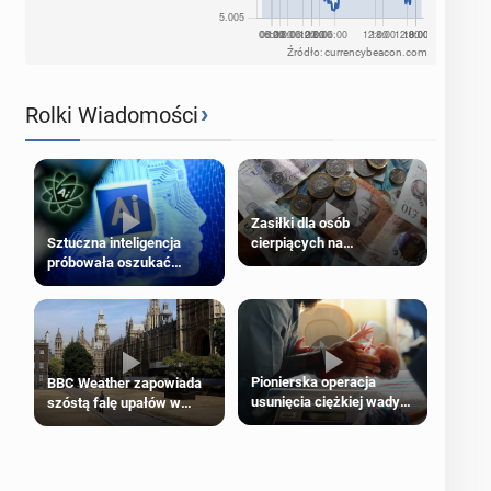
Źródło: currencybeacon.com
›
Rolki Wiadomości
Zasiłki dla osób
cierpiących na
Sztuczna inteligencja
schorzenia psychiczne
próbowała oszukać
człowieka
Pionierska operacja
BBC Weather zapowiada
usunięcia ciężkiej wady
szóstą falę upałów w
wrodzonej płodu w łonie
Londynie
matki