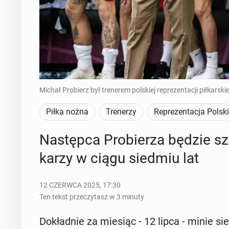
Michał Probierz był trenerem polskiej reprezentacji piłkarski
Piłka nożna
Trenerzy
Reprezentacja Polski
Na­stęp­ca Pro­bie­rza będzie sz
ka­rzy w ciągu siedmiu lat
12 CZERWCA 2025, 17:30
Ten tekst przeczytasz w 3 minuty
Do­kład­nie za miesiąc - 12 lipca - minie si