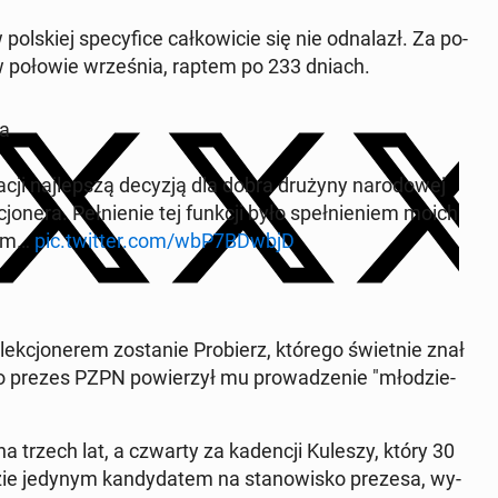
­skiej spe­cy­fi­ce cał­ko­wi­cie się nie od­na­lazł. Za po­
 w połowie wrze­śnia, raptem po 233 dniach.
za
ji naj­lep­szą decyzją dla dobra drużyny na­ro­do­wej
cjo­ne­ra. Peł­nie­nie tej funkcji było speł­nie­niem moich
wym…
pic.twitter.com/wbP7BDwbjD
k­cjo­ne­rem zo­sta­nie Pro­bierz, którego świet­nie znał
 jako prezes PZPN po­wie­rzył mu pro­wa­dze­nie "mło­dzie­
a trzech lat, a czwarty za ka­den­cji Kuleszy, który 30
 jedynym kan­dy­da­tem na sta­no­wi­sko prezesa, wy­