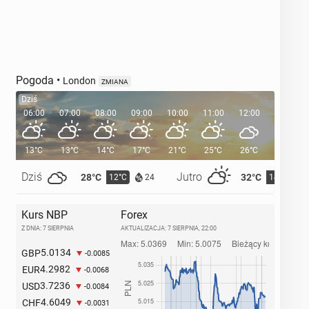
Pogoda
•
London
ZMIANA
Dziś
06:00
07:00
08:00
09:00
10:00
11:00
12:00
13:00
13°C
13°C
14°C
17°C
21°C
25°C
26°C
26°C
Dziś
Jutro
28°C
32°C
12°C
14°C
24
Kurs NBP
Forex
Z DNIA: 7 SIERPNIA
AKTUALIZACJA:
7 SIERPNIA, 22:00
5.0134
GBP
-0.0085
4.2982
EUR
-0.0068
3.7236
USD
-0.0084
4.6049
CHF
-0.0031