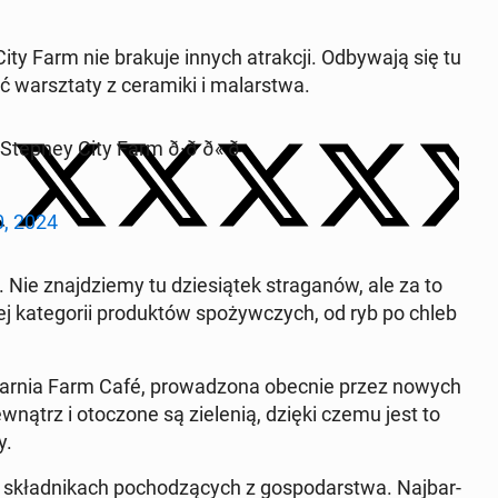
ty Farm nie brakuje innych atrak­cji. Od­by­wa­ją się tu
warsz­ta­ty z ce­ra­mi­ki i ma­lar­stwa.
ney City Farm ð·ð ð« ð
, 2024
Nie znaj­dzie­my tu dzie­sią­tek stra­ga­nów, ale za to
ka­te­go­rii pro­duk­tów spo­żyw­czych, od ryb po chleb
ar­nia Farm Café, pro­wa­dzo­na obecnie przez nowych
ze­wnątrz i oto­czo­ne są zie­le­nią, dzięki czemu jest to
y.
 skład­ni­kach po­cho­dzą­cych z go­spo­dar­stwa. Naj­bar­