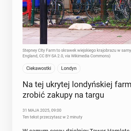
Stepney City Farm to skrawek wiejskiego krajobrazu w sa
England, CC BY-SA 2.0, via Wikimedia Commons)
Ciekawostki
Londyn
Na tej ukrytej lon­dyń­skiej far
zrobić zakupy na targu
31 MAJA 2025, 09:00
Ten tekst przeczytasz w 2 minuty
W samym sercu dziel­ni­cy Tower Hamlets m