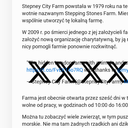
Stepney City Farm po­wsta­ła w 1979 roku na ter
wot­nie na­zwa­nym Step­ping Stones Farm. Miesz­k
wspól­nie utwo­rzyć tę lokalną farmę.
W 2009 r. po śmierci jednego z jej za­ło­ży­cie­li f
założyć nową or­ga­ni­za­cję cha­ry­ta­tyw­ną, by ją
ni­cy pomogli farmie po­now­nie roz­kwit­nąć.
"The hidden London farm with animals and a 
https://t.co/FvEK14o7RQ
with thanks to
@my
— Stepney City Farm (@Step­ney­Ci­ty­Farm)
M
Farma jest obecnie otwarta przez sześć dni w ty­
wolne od pracy, w go­dzi­nach od 10:00 do 16:00
Można tu zo­ba­czyć wiele zwie­rząt, w tym pu­sz
morskie. Nie ma tam żadnych rzad­kich ani dzikich