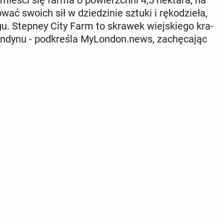
wać swoich sił w dzie­dzi­nie sztuki i rę­ko­dzie­ła,
gu. Stepney City Farm to skrawek wiej­skie­go kra­
ynu - pod­kre­śla My­Lon­don.news, za­chę­ca­jąc