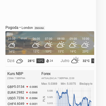
Pogoda
•
London
ZMIANA
Dziś
05:00
05:35
06:00
07:00
08:00
09:00
10:00
11:00
14°C
13°C
13°C
15°C
19°C
23°C
25°C
Dziś
Jutro
28°C
32°C
13°C
14°C
24
Kurs NBP
Forex
Z DNIA: 7 SIERPNIA
AKTUALIZACJA:
7 SIERPNIA, 22:00
5.0134
GBP
-0.0085
4.2982
EUR
-0.0068
3.7236
USD
-0.0084
4.6049
CHF
-0.0031