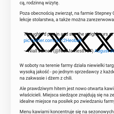
cą, ro­dzin­ną wizytę.
Poza obec­no­ścią zwie­rząt, na farmie Stepney Ci
lekcje sto­lar­stwa, a także można za­re­zer­wo­wać 
Thought I’d pop in and see the ne­igh­bo­urs at Step
pic.twitter.com/az12Heoba9
— Niall James (@Nial­l­Ja­mes8787)
August 30
W soboty na terenie farmy działa nie­wiel­ki targ. 
wysoką jakość - po jednym sprze­daw­cy z każdej 
na za­kwa­sie i dżem z chili.
Ale praw­dzi­wym hitem jest nowo otwarta ka­wi
wła­ści­cie­li. Miejsca sie­dzą­ce znaj­du­ją się na 
idealne miejsce na posiłek po zwie­dza­niu farm
Menu ka­wiar­ni kon­cen­tru­je się na se­zo­no­wych