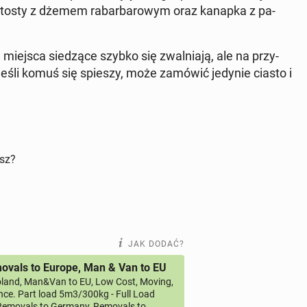
e tosty z dżemem ra­bar­ba­ro­wym oraz kanapka z pa­
miejsca sie­dzą­ce szybko się zwal­nia­ją, ale na przy­
c jeśli komuś się spieszy, może zamówić jedynie ciasto i
isz?
JAK DODAĆ?
vals to Europe, Man & Van to EU
land, Man&Van to EU, Low Cost, Moving,
ce. Part load 5m3/300kg - Full Load
emovals to Germany, Removals to