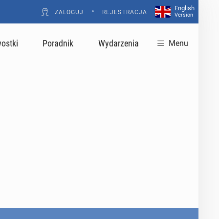
English
•
ZALOGUJ
REJESTRACJA
Version
ostki
Poradnik
Wydarzenia
Menu