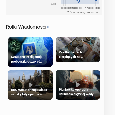
Źródło: currencybeacon.com
›
Rolki Wiadomości
Zasiłki dla osób
cierpiących na
Sztuczna inteligencja
schorzenia psychiczne
próbowała oszukać
człowieka
Pionierska operacja
BBC Weather zapowiada
usunięcia ciężkiej wady
szóstą falę upałów w
wrodzonej płodu w łonie
Londynie
matki