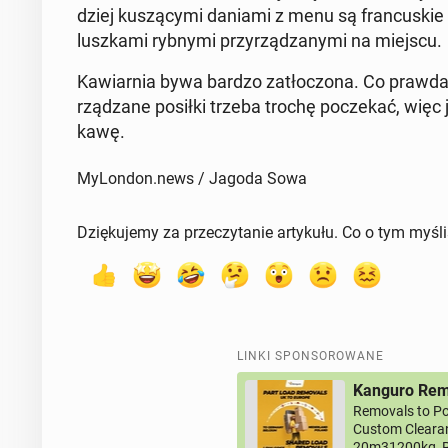
dziej ku­szą­cy­mi daniami z menu są fran­cu­ski
lusz­ka­mi rybnymi przy­rzą­dza­ny­mi na miejscu.
Ka­wiar­nia bywa bardzo za­tło­czo­na. Co prawda 
rzą­dza­ne posiłki trzeba trochę po­cze­kać, wię
kawę.
MyLondon.news / Jagoda Sowa
Dziękujemy za przeczytanie artykułu. Co o tym myśl
LINKI SPONSOROWANE
Kanguro Remo
Removals to Po
Custom Clearan
20m31200kg, R