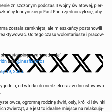
enie znisz­czo­nym podczas II wojny świa­to­wej, pier­
ań­cy lon­dyń­skie­go East Endu zjed­no­czy­li się, aby
arma została za­mknię­ta, ale miesz­kań­cy po­sta­no­wi­li
 re­ak­ty­wo­wać. Od tego czasu wo­lon­ta­riu­sze i pra­cow­
show­stop­ping re­vam­ped cafe"
ldn
and
@in­es­fl­san­tos
ay 19, 2025
go­dniu, od wtorku do nie­dzie­li oraz w dni usta­wo­wo
.
y­ste owce, ogromną rodzinę świń, osły, króliki i świnki
 zwie­rząt, ale jest to idealne miejsce na re­lak­su­ją­