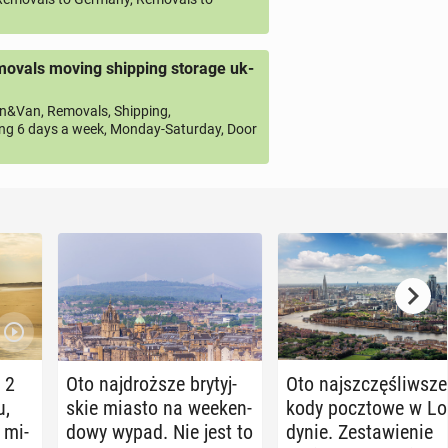
ovals moving shipping storage uk-
&Van, Removals, Shipping,
ng 6 days a week, Monday-Saturday, Door
 2
Oto naj­droż­sze bry­tyj­
Oto naj­szczę­śliw­sze
u,
skie miasto na week­en­
kody pocz­to­we w Lo
 mi­
do­wy wypad. Nie jest to
dy­nie. Ze­sta­wie­nie