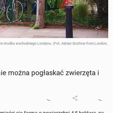
mym środku wschodniego Londynu. (Fot. Adrian Scottow from London,
mie można po­gła­skać zwie­rzę­ta i
ieści się farma o po­wierzch­ni 4,5 hektara, na