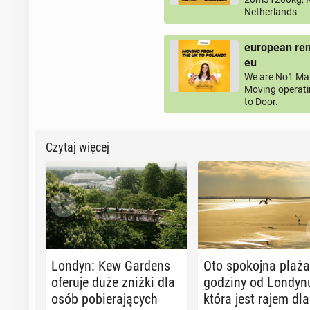
Netherlands
european rem
eu
We are No1 Man
Moving operati
to Door.
Czytaj więcej
Londyn: Kew Gardens
Oto spo­koj­na plaża
oferuje duże zniżki dla
godziny od Londyn
osób po­bie­ra­ją­cych
która jest rajem dla