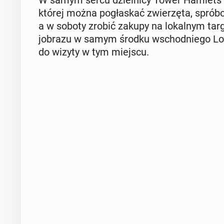
której można po­gła­skać zwie­rzę­ta, spró­bo­
a w soboty zrobić zakupy na lo­kal­nym tar
jo­bra­zu w samym środku wschod­nie­go Lond
do wizyty w tym miejscu.