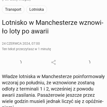
Transport
Lotniska
Lot­ni­sko w Man­che­ste­rze wzno­wi­
ło loty po awarii
24 CZERWCA 2024, 07:00
Ten tekst przeczytasz w 1 minutę
Władze lot­ni­ska w Man­che­ste­rze po­in­for­mo­wa­ły
wczoraj po po­łu­dniu, że wzno­wio­ne zostaną
odloty z ter­mi­na­li 1 i 2, wcze­śniej z powodu
awarii za­si­la­nia. Pa­sa­że­ro­wie jeszcze przez
wiele godzin musieli jednak liczyć się z opóź­nie­