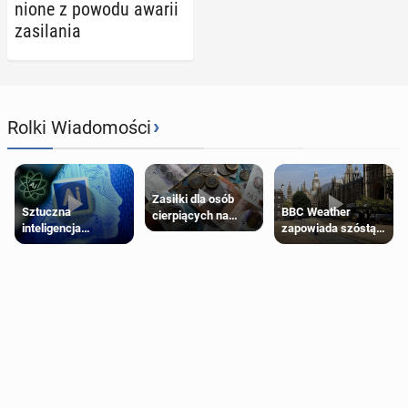
nio­ne z powodu awarii
za­si­la­nia
›
Rolki Wiadomości
Zasiłki dla osób
Sztuczna
BBC Weather
cierpiących na
inteligencja
zapowiada szóstą
schorzenia
próbowała oszukać
falę upałów w
psychiczne
człowieka
Londynie