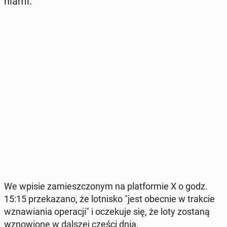
nia­mi.
We wpisie za­miesz­czo­nym na plat­for­mie X o godz.
15:15 prze­ka­za­no, że lot­ni­sko "jest obecnie w trakcie
wzna­wia­nia ope­ra­cji" i ocze­ku­je się, że loty zostaną
wzno­wio­ne w dalszej części dnia.