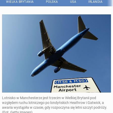
WIELKA BRYTANIA
POLSKA
USA
IRLANDIA
Lotnisko w Manchesterze jest trzecim w Wielkiej Brytanii pod
względem ruchu lotniczego po londyńskich Heathrow i Gatwick, a
awaria wystąpiła w czasie, gdy rozpoczyna się letni szczyt podróży.
(Fot. Getty Images)