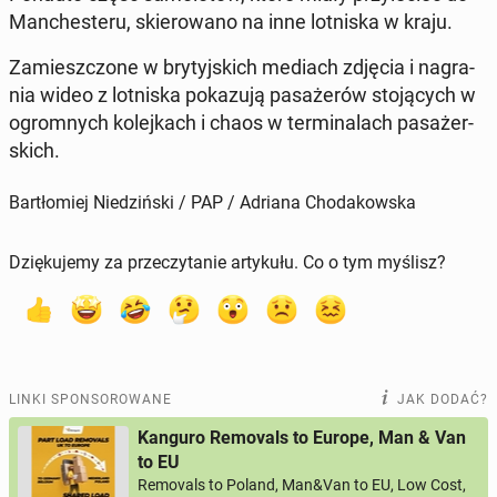
Man­che­ste­ru, skie­ro­wa­no na inne lot­ni­ska w kraju.
Za­miesz­czo­ne w bry­tyj­skich mediach zdjęcia i na­gra­
nia wideo z lot­ni­ska po­ka­zu­ją pa­sa­że­rów sto­ją­cych w
ogrom­nych ko­lej­kach i chaos w ter­mi­na­lach pa­sa­żer­
skich.
Bartłomiej Niedziński / PAP / Adriana Chodakowska
Dziękujemy za przeczytanie artykułu. Co o tym myślisz?
LINKI SPONSOROWANE
JAK DODAĆ?
Kanguro Removals to Europe, Man & Van
to EU
Removals to Poland, Man&Van to EU, Low Cost,