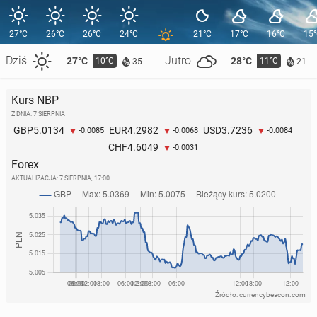
27°C
26°C
26°C
24°C
21°C
17°C
16°C
15
Dziś
Jutro
27°C
28°C
10°C
11°C
35
21
Kurs NBP
Z DNIA: 7 SIERPNIA
5.0134
4.2982
3.7236
GBP
EUR
USD
-0.0085
-0.0068
-0.0084
4.6049
CHF
-0.0031
Forex
AKTUALIZACJA:
7 SIERPNIA, 17:00
Źródło: currencybeacon.com