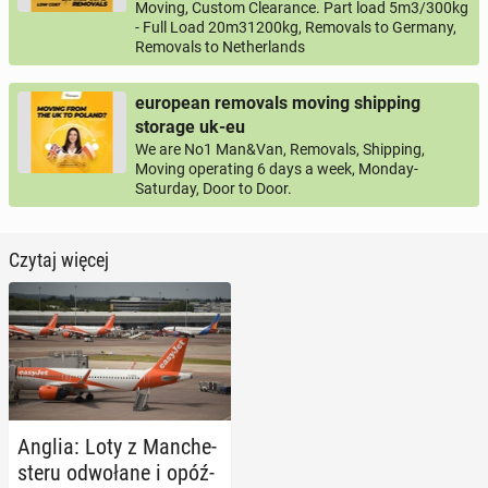
Moving, Custom Clearance. Part load 5m3/300kg
- Full Load 20m31200kg, Removals to Germany,
Removals to Netherlands
european removals moving shipping
storage uk-eu
We are No1 Man&Van, Removals, Shipping,
Moving operating 6 days a week, Monday-
Saturday, Door to Door.
Czytaj więcej
Anglia: Loty z Man­che­
ste­ru od­wo­ła­ne i opóź­