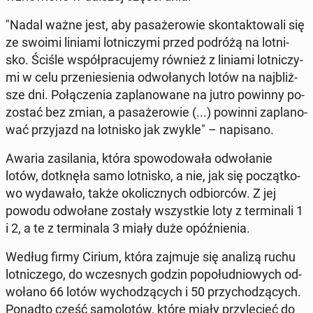
"Nadal ważne jest, aby pa­sa­że­ro­wie skon­tak­to­wa­li się
ze swoimi liniami lot­ni­czy­mi przed podróżą na lot­ni­
sko. Ściśle współ­pra­cu­je­my również z liniami lot­ni­czy­
mi w celu prze­nie­sie­nia od­wo­ła­nych lotów na naj­bliż­
sze dni. Po­łą­cze­nia za­pla­no­wa­ne na jutro powinny po­
zo­stać bez zmian, a pa­sa­że­ro­wie (...) powinni za­pla­no­
wać przy­jazd na lot­ni­sko jak zwykle" – na­pi­sa­no.
Awaria za­si­la­nia, która spo­wo­do­wa­ła od­wo­ła­nie
lotów, do­tknę­ła samo lot­ni­sko, a nie, jak się po­cząt­ko­
wo wy­da­wa­ło, także oko­licz­nych od­bior­ców. Z jej
powodu od­wo­ła­ne zostały wszyst­kie loty z ter­mi­na­li 1
i 2, a te z ter­mi­na­la 3 miały duże opóź­nie­nia.
Według firmy Cirium, która zajmuje się analizą ruchu
lot­ni­cze­go, do wcze­snych godzin po­po­łu­dnio­wych od­
wo­ła­no 66 lotów wy­cho­dzą­cych i 50 przy­cho­dzą­cych.
Ponadto część sa­mo­lo­tów, które miały przy­le­cieć do