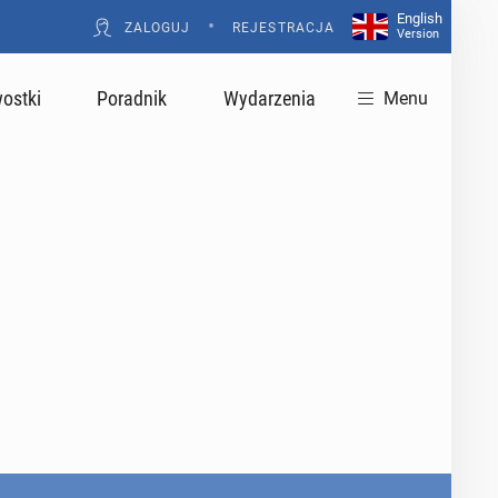
English
•
ZALOGUJ
REJESTRACJA
Version
ostki
Poradnik
Wydarzenia
Menu