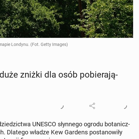
mapie Londynu. (Fot. Getty Images)
że zniżki dla osób po­bie­ra­ją­
 dzie­dzic­twa UNESCO słyn­ne­go ogrodu bo­ta­nicz­
ych. Dlatego władze Kew Gardens po­sta­no­wi­ły