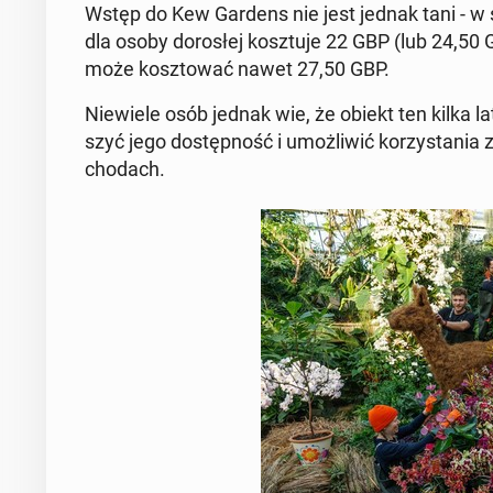
Wstęp do Kew Gardens nie jest jednak tani - w sz
dla osoby do­ro­słej kosz­tu­je 22 GBP (lub 24,5
może kosz­to­wać nawet 27,50 GBP.
Nie­wie­le osób jednak wie, że obiekt ten kilka 
szyć jego do­stęp­ność i umoż­li­wić ko­rzy­sta­
cho­dach.