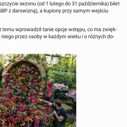
czy­cie sezonu (od 1 lutego do 31 paź­dzier­ni­ka) bilet
0 GBP z da­ro­wi­zną), a kupiony przy samym wejściu
lat temu wpro­wa­dził tanie opcje wstępu, co ma zwięk­
nia z niego przez osoby w każdym wieku i o różnych do­