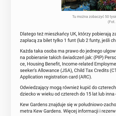
Tu można zo­ba­czyć 50 tysi
(Fot.
Dlatego też miesz­kań­cy UK, którzy po­bie­ra­ją za
zapłacą za bilet tylko 1 funt (lub 2 funty, jeśli ch
Każda taka osoba ma prawo do jednego ulgo­we­
na po­bie­ra­nie takich świad­czeń jak: (PIP) Per­so­
ce, Housing Benefit, Income-related Em­ploy­me
se­eke­r's Al­lo­wan­ce (JSA), Child Tax Credits
Ap­pli­ca­tion re­gi­stra­tion card (ARC).
Od­wie­dza­ją­cy mogą również kupić do czte­rec
dziecko w wieku od czte­rech do 15 lat lub inna
Kew Gardens znaj­du­je się w po­łu­dnio­wo-za­chod
metra Kew Gardens. Więcej in­for­ma­cji i re­zer