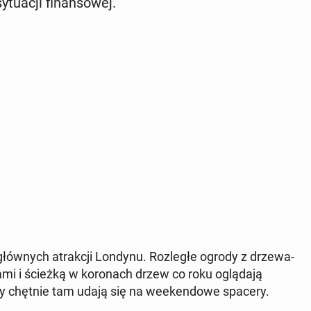
tu­acji fi­nan­so­wej.
głów­nych atrak­cji Londynu. Roz­le­głe ogrody z drze­wa­
­mi i ścieżką w ko­ro­nach drzew co roku oglą­da­ją
y­cy chętnie tam udają się na week­en­do­we spacery.