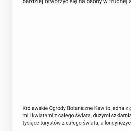
bar­dziej otwo­rzyć się na osoby w trudnej sy­
Kró­lew­skie Ogrody Bo­ta­nicz­ne Kew to jedna z 
mi i kwia­ta­mi z całego świata, dużymi szklar­nia
tysiące tu­ry­stów z całego świata, a lon­dyń­cz