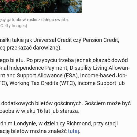
ęcy ga­tun­ków roślin z całego świata.
 Getty Images)
siłki takie jak Uni­ver­sal Credit czy Pension Credit,
cą prze­ka­zać da­ro­wi­znę).
go biletu. Po przy­by­ciu trzeba jednak okazać dowód
nal In­de­pen­den­ce Payment, Di­sa­bi­li­ty Living Al­lo­wan­
nt and Support Al­lo­wan­ce (ESA), Income-based Job­
 (CTC), Working Tax Credits (WTC), Income Support lub
h do­dat­ko­wych biletów go­ścin­nych. Gościem może być
 osoba w wieku 16 lat lub starsza.
­nim Lon­dy­nie, w dziel­ni­cy Rich­mond, przy stacji
­wa­cję biletów można znaleźć
tutaj
.