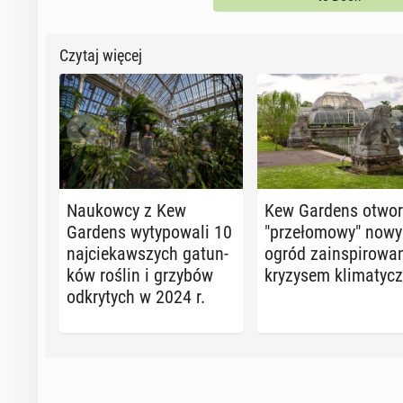
Czytaj więcej
Na­ukow­cy z Kew
Kew Gardens otwor
Gardens wy­ty­po­wa­li 10
"prze­ło­mo­wy" nowy
naj­cie­kaw­szych ga­tun­
ogród za­in­spi­ro­wa­
ków roślin i grzybów
kry­zy­sem kli­ma­tyc
od­kry­tych w 2024 r.