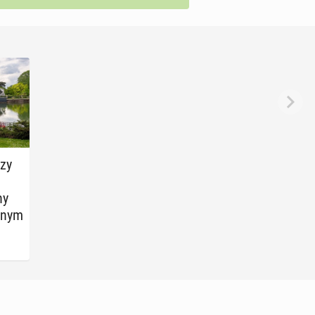
zy
ny
z­nym