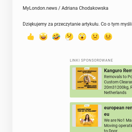
MyLondon.news / Adriana Chodakowska
Dziękujemy za przeczytanie artykułu. Co o tym myśl
LINKI SPONSOROWANE
Kanguro Remo
Removals to Po
Custom Clearan
20m31200kg, R
Netherlands
european rem
eu
We are No1 Man
Moving operati
to Door.