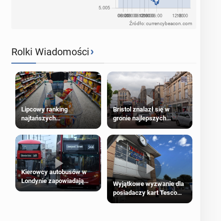
Źródło: currencybeacon.com
›
Rolki Wiadomości
Lipcowy ranking
Bristol znalazł się w
najtańszych
gronie najlepszych
supermarketów
kierunków podróży na
świecie
Kierowcy autobusów w
Londynie zapowiadają
Wyjątkowe wyzwanie dla
strajki
posiadaczy kart Tesco
Clubcard!