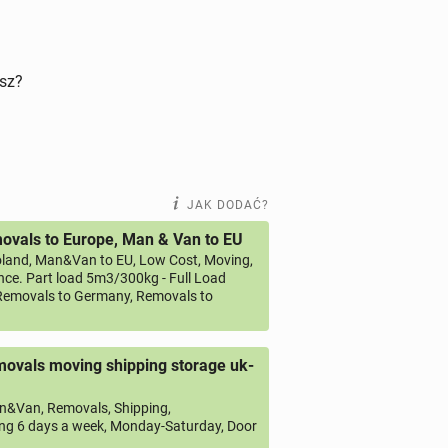
isz?
JAK DODAĆ?
vals to Europe, Man & Van to EU
land, Man&Van to EU, Low Cost, Moving,
ce. Part load 5m3/300kg - Full Load
emovals to Germany, Removals to
ovals moving shipping storage uk-
&Van, Removals, Shipping,
ng 6 days a week, Monday-Saturday, Door