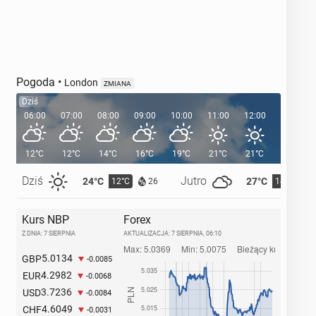
Pogoda
•
London
ZMIANA
Dziś
06:00
07:00
08:00
09:00
10:00
11:00
12:00
13:00
12°C
12°C
14°C
16°C
19°C
21°C
21°C
22°C
Dziś
Jutro
24°C
27°C
12°C
14°C
26
Kurs NBP
Forex
Z DNIA: 7 SIERPNIA
AKTUALIZACJA:
7 SIERPNIA, 06:10
5.0134
GBP
-0.0085
4.2982
EUR
-0.0068
3.7236
USD
-0.0084
4.6049
CHF
-0.0031