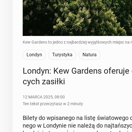
Kew Gardens to jedno z najbardziej wyjątkowych miejsc na 
Londyn
Turystyka
Natura
Londyn: Kew Gardens oferuje du
cych zasiłki
12 MARCA 2025, 08:00
Ten tekst przeczytasz w 2 minuty
Bilety do wpi­sa­ne­go na listę świa­to­we­go
ne­go w Lon­dy­nie nie należą do naj­tań­sz