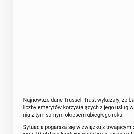
Naj­now­sze dane Trus­sell Trust wy­ka­za­ły, że 
liczby eme­ry­tów ko­rzy­sta­ją­cych z jego usług w
niu z tym samym okresem ubie­głe­go roku.
Sy­tu­acja po­gar­sza się w związku z trwa­ją­cym