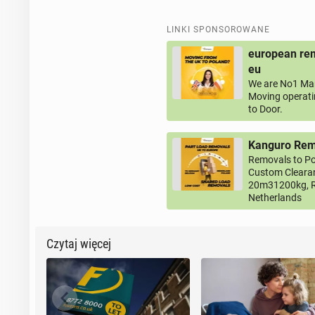
LINKI SPONSOROWANE
european rem
eu
We are No1 Man
Moving operati
to Door.
Kanguro Remo
Removals to Po
Custom Clearan
20m31200kg, R
Netherlands
Czytaj więcej