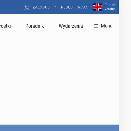
English
•
ZALOGUJ
REJESTRACJA
Version
ostki
Poradnik
Wydarzenia
Menu