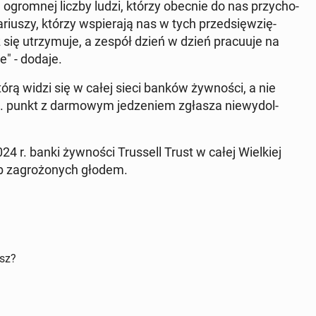
nie ogrom­nej liczby ludzi, którzy obecnie do nas przy­cho­
u­szy, którzy wspie­ra­ją nas w tych przed­się­wzię­
 się utrzy­mu­je, a zespół dzień w dzień pra­cu­uje na
ie" - dodaje.
, którą widzi się w całej sieci banków żyw­no­ści, a nie
. punkt z dar­mo­wym je­dze­niem zgłasza nie­wy­dol­
4 r. banki żyw­no­ści Trus­sell Trust w całej Wiel­kiej
ób za­gro­żo­nych głodem.
isz?