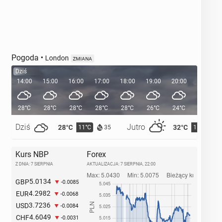
Pogoda
•
London
ZMIANA
Dziś
14:00
15:00
16:00
17:00
18:00
19:00
20:00
20:38
28°C
28°C
28°C
28°C
28°C
26°C
24°C
Dziś
Jutro
28°C
32°C
11°C
15°C
35
Kurs NBP
Forex
Z DNIA: 7 SIERPNIA
AKTUALIZACJA:
7 SIERPNIA, 22:00
5.0134
GBP
-0.0085
4.2982
EUR
-0.0068
3.7236
USD
-0.0084
4.6049
CHF
-0.0031