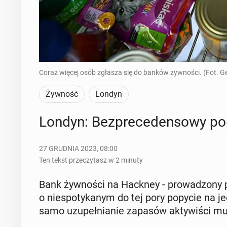
Coraz więcej osób zgłasza się do banków żywności. (Fot. G
Żywność
Londyn
Londyn: Bez­pre­ce­den­so­wy po
27 GRUDNIA 2023, 08:00
Ten tekst przeczytasz w 2 minuty
Bank żyw­no­ści na Hackney - pro­wa­dzo­ny prz
o nie­spo­ty­ka­nym do tej pory popycie na j
samo uzu­peł­nia­nie zapasów ak­ty­wi­ści 