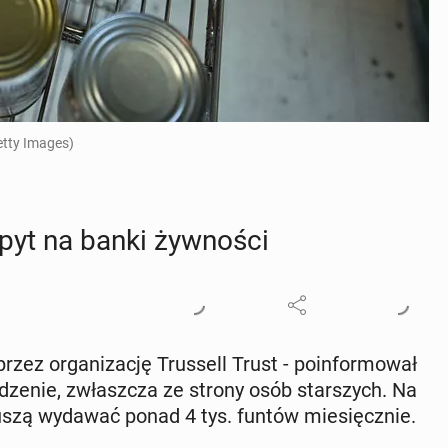
etty Images)
pyt na banki żyw­no­ści
ez or­ga­ni­za­cję Trus­sell Trust - po­in­for­mo­wał
e­dze­nie, zwłasz­cza ze strony osób star­szych. Na
muszą wydawać ponad 4 tys. funtów mie­sięcz­nie.