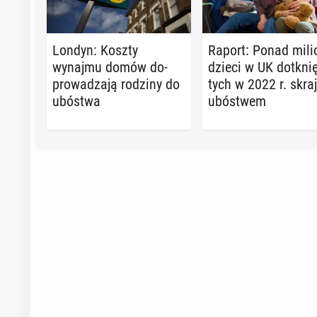
Londyn: Koszty
Raport: Ponad mili
wynajmu domów do­
dzieci w UK do­tknię
pro­wa­dza­ją rodziny do
tych w 2022 r. skra
ubóstwa
ubó­stwem