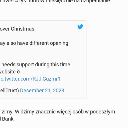
wet 4 tys. funtów mie­sięcz­nie na uzu­peł­nia­nie
 over Chri­st­mas.
y also have dif­fe­rent opening
 needs support during this time
bsite ð
ic.twitter.com/RJJi­Gu­zmr1
l­l­Trust)
De­cem­ber 21, 2023
ej zimy. Widzimy znacz­nie więcej osób w po­de­szłym
d Bank.