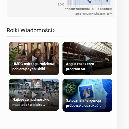
Źródło: currencybeacon.com
›
Rolki Wiadomości
HMRC ostrzega rodziców
Anglia rozszerza
pobierających Child
program 50-
Benefit. Mogą być
procentowych zniżek
zobowiązani do zwrotu
kolejowych na 18-latków
zasiłku
Najlepsze nadmorskie
Sztuczna inteligencja
miasteczko blisko
próbowała oszukać
Londynu
człowieka