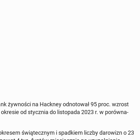
bank żyw­no­ści na Hackney od­no­to­wał 95 proc. wzrost
 okresie od stycz­nia do li­sto­pa­da 2023 r. w po­rów­na­
 okresem świą­tecz­nym i spad­kiem liczby da­ro­wizn o 23