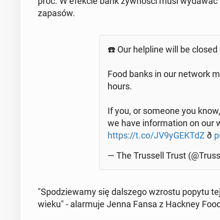
proc. W efekcie bank żyw­no­ści musi wydawać na
zapasów.
☎️ Our hel­pli­ne will be closed
Food banks in our network ma
hours.
If you, or someone you know,
we have in­for­ma­tion on our we
https://t.co/JV9yGEKTdZ
ð
p
— The Trus­sell Trust (@Trus­se
"Spo­dzie­wa­my się dal­sze­go wzrostu popytu t
wieku" - alar­mu­je Jenna Fansa z Hackney Foo