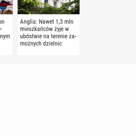
on
Anglia: Nawet 1,3 mln
­
miesz­kań­ców żyje w
j­nym
ubó­stwie na terenie za­
moż­nych dziel­nic