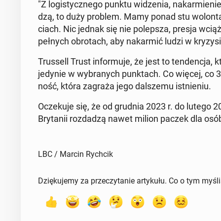
"Z lo­gi­stycz­ne­go punktu wi­dze­nia, na­kar­mie­
dzą, to duży problem. Mamy ponad stu wo­lon­ta­ri
ciach. Nic jednak się nie po­lep­sza, presja wciąż
pełnych ob­ro­tach, aby na­kar­mić ludzi w kry­zy­s
Trus­sell Trust in­for­mu­je, że jest to ten­den­cja
jedynie w wy­bra­nych punk­tach. Co więcej, co 3
ność, która zagraża jego dal­sze­mu ist­nie­niu.
Ocze­ku­je się, że od grudnia 2023 r. do lutego 202
Bry­ta­nii roz­da­dzą nawet milion paczek dla os
LBC / Marcin Rychcik
Dziękujemy za przeczytanie artykułu. Co o tym myśl