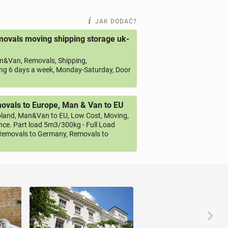
JAK DODAĆ?
ovals moving shipping storage uk-
&Van, Removals, Shipping,
ng 6 days a week, Monday-Saturday, Door
vals to Europe, Man & Van to EU
land, Man&Van to EU, Low Cost, Moving,
ce. Part load 5m3/300kg - Full Load
emovals to Germany, Removals to