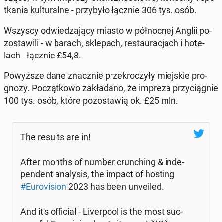
tka­nia kul­tu­ral­ne - przy­by­ło łącznie 306 tys. osób.
Wszyscy od­wie­dza­ją­cy miasto w pół­noc­nej Anglii po­
zo­sta­wi­li - w barach, skle­pach, re­stau­ra­cjach i ho­te­
lach - łącznie £54,8.
Po­wyż­sze dane znacz­nie prze­kro­czy­ły miej­skie pro­
gno­zy. Po­cząt­ko­wo za­kła­da­no, że impreza przy­cią­gnie
100 tys. osób, które po­zo­sta­wią ok. £25 mln.
The results are in!
After months of number crun­ching & in­de­
pen­dent ana­ly­sis, the impact of hosting
#Eu­ro­vi­sion
2023 has been unve­iled.
And it's of­fi­cial - Li­ver­po­ol is the most suc­