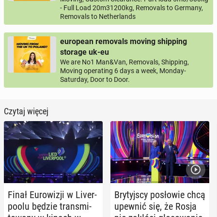
- Full Load 20m31200kg, Removals to Germany,
Removals to Netherlands
european removals moving shipping
storage uk-eu
We are No1 Man&Van, Removals, Shipping,
Moving operating 6 days a week, Monday-
Saturday, Door to Door.
Czytaj więcej
Finał Eu­ro­wi­zji w Li­ver­
Bry­tyj­scy po­sło­wie chcą
po­olu będzie trans­mi­
upewnić się, że Rosja