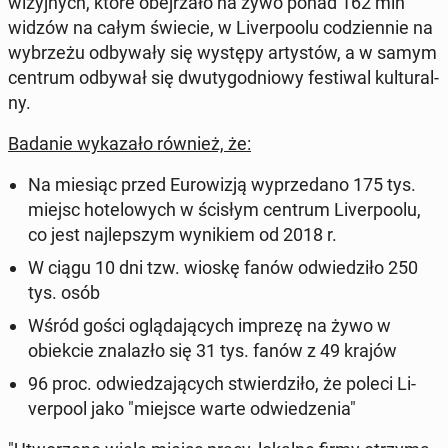
wi­zyj­nych, które obej­rza­ło na żywo ponad 162 mln
widzów na całym świecie, w Li­ver­po­olu co­dzien­nie na
wy­brze­żu od­by­wa­ły się występy ar­ty­stów, a w samym
centrum odbywał się dwu­ty­go­dnio­wy fe­sti­wal kul­tu­ral­
ny.
Badanie wy­ka­za­ło również, że:
Na miesiąc przed Eu­ro­wi­zją wy­prze­da­no 175 tys.
miejsc ho­te­lo­wych w ścisłym centrum Li­ver­po­olu,
co jest naj­lep­szym wy­ni­kiem od 2018 r.
W ciągu 10 dni tzw. wioskę fanów od­wie­dzi­ło 250
tys. osób
Wśród gości oglą­da­ją­cych imprezę na żywo w
obiek­cie zna­la­zło się 31 tys. fanów z 49 krajów
96 proc. od­wie­dza­ją­cych stwier­dzi­ło, że poleci Li­
ver­po­ol jako "miejsce warte od­wie­dze­nia"