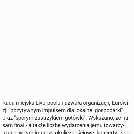
Rada miejska Li­ver­po­olu nazwała or­ga­ni­za­cję Eu­ro­wi­
zji "po­zy­tyw­nym im­pul­sem dla lo­kal­nej go­spo­dar­ki"
oraz "sporym za­strzy­kiem gotówki". Wska­za­no, że na
sam finał - a także liczbe wy­da­rze­nia jemu to­wa­rzy­
szą­ce, w tym imprezy oko­licz­no­ścio­we, kon­cer­ty i spo­