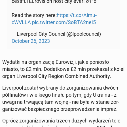
cess­ful Eu­ro­vi­sion host city ever! ð¥³ð
Read the story here:
https://t.co/Aimu­
cWVL­LA
pic.twitter.com/SoBTA2neI5
— Li­ver­po­ol City Council (@lpo­ol­co­un­cil)
October 26, 2023
Wydatki na or­ga­ni­za­cję Eu­ro­wi­zji, jakie po­nio­sło
miasto, to £2 mln. Do­dat­ko­we £2 mln prze­ka­zał z kolei
organ Li­ver­po­ol City Region Com­bi­ned Au­tho­ri­ty.
Li­ver­po­ol został wybrany do zor­ga­ni­zo­wa­nia dwóch
pół­fi­na­łów i wiel­kie­go finału po tym, gdy Ukraina - z
uwagi na trwa­ją­cą tam wojnę - nie była w stanie zor­
ga­ni­zo­wać bez­piecz­ne­go prze­pro­wa­dze­nia imprez.
Oprócz zor­ga­ni­zo­wa­nia trzech dużych wy­da­rzeń te­le­