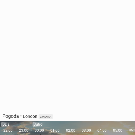
Pogoda
•
London
ZMIANA
Dziś
Jutro
22:00
23:00
00:00
01:00
02:00
03:00
04:00
05:00
05: