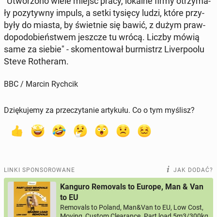
"Utwo­rzo­no wiele miejsc pracy, lokalne firmy otrzy­ma­
ły po­zy­tyw­ny impuls, a setki tysięcy ludzi, które przy­
by­ły do miasta, by świet­nie się bawić, z dużym praw­
do­po­do­bień­stwem jeszcze tu wrócą. Liczby mówią
same za siebie" - sko­men­to­wał bur­mistrz Li­ver­po­olu
Steve Ro­the­ram.
BBC / Marcin Rychcik
Dziękujemy za przeczytanie artykułu. Co o tym myślisz?
LINKI SPONSOROWANE
JAK DODAĆ?
Kanguro Removals to Europe, Man & Van
to EU
Removals to Poland, Man&Van to EU, Low Cost,
Moving, Custom Clearance. Part load 5m3/300kg