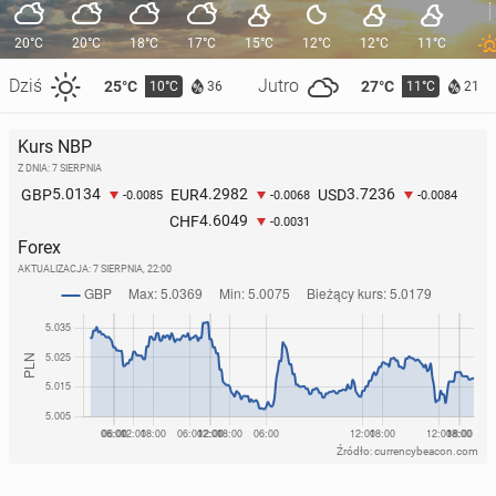
20°C
20°C
18°C
17°C
15°C
12°C
12°C
11°C
Dziś
Jutro
25°C
27°C
10°C
11°C
36
21
Kurs NBP
Z DNIA: 7 SIERPNIA
5.0134
4.2982
3.7236
GBP
EUR
USD
-0.0085
-0.0068
-0.0084
4.6049
CHF
-0.0031
Forex
AKTUALIZACJA:
7 SIERPNIA, 22:00
Źródło: currencybeacon.com