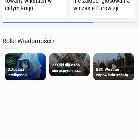
to­wa­ny w kinach w
nie zakłóci gło­so­wa­nia
całym kraju
w czasie Eu­ro­wi­zji
›
Rolki Wiadomości
Zasiłki dla osób
Sztuczna
BBC Weather
cierpiących na
inteligencja
zapowiada szóstą
schorzenia
próbowała oszukać
falę upałów w
psychiczne
człowieka
Londynie