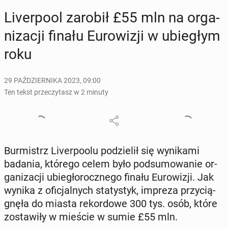
Li­ver­po­ol zarobił £55 mln na or­ga­
ni­za­cji finału Eu­ro­wi­zji w ubie­głym
roku
29 PAŹDZIERNIKA 2023, 09:00
Ten tekst przeczytasz w 2 minuty
Bur­mistrz Li­ver­po­olu po­dzie­lił się wy­ni­ka­mi
badania, którego celem było pod­su­mo­wa­nie or­
ga­ni­za­cji ubie­gło­rocz­ne­go finału Eu­ro­wi­zji. Jak
wynika z ofi­cjal­nych sta­ty­styk, impreza przy­cią­
gnę­ła do miasta re­kor­do­we 300 tys. osób, które
zo­sta­wi­ły w mieście w sumie £55 mln.