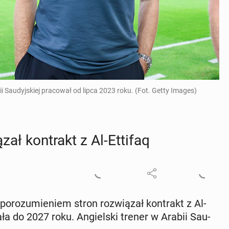
bii Saudyjskiej pracował od lipca 2023 roku. (Fot. Getty Images)
­zał kon­trakt z Al-Ettifaq
ro­zu­mie­niem stron roz­wią­zał kon­trakt z Al-
 do 2027 roku. An­giel­ski trener w Arabii Sau­