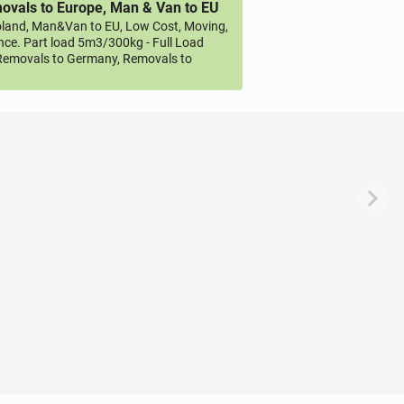
vals to Europe, Man & Van to EU
land, Man&Van to EU, Low Cost, Moving,
ce. Part load 5m3/300kg - Full Load
emovals to Germany, Removals to