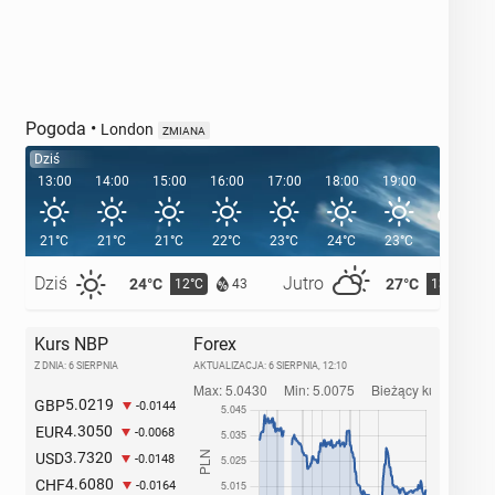
Pogoda
•
London
ZMIANA
Dziś
13:00
14:00
15:00
16:00
17:00
18:00
19:00
20:00
21°C
21°C
21°C
22°C
23°C
24°C
23°C
21°C
Dziś
Jutro
24°C
27°C
12°C
13°C
43
Kurs NBP
Forex
Z DNIA: 6 SIERPNIA
AKTUALIZACJA:
6 SIERPNIA, 12:10
5.0219
GBP
-0.0144
4.3050
EUR
-0.0068
3.7320
USD
-0.0148
4.6080
CHF
-0.0164