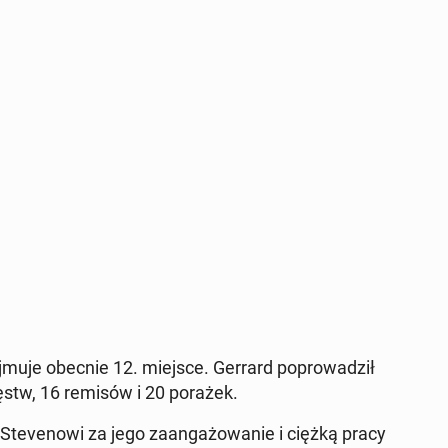
zajmuje obecnie 12. miejsce. Gerrard po­pro­wa­dził
ęstw, 16 remisów i 20 porażek.
te­ve­no­wi za jego za­an­ga­żo­wa­nie i ciężką pracy