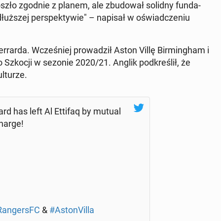
zło zgodnie z planem, ale zbu­do­wał solidny fun­da­
łuż­szej per­spek­ty­wie" – napisał w oświad­cze­niu
Ger­rar­da. Wcze­śniej pro­wa­dził Aston Villę Bir­ming­ham i
Szkocji w sezonie 2020/21. Anglik pod­kre­ślił, że
­tu­rze.
teven Gerrard has left Al Ettifaq by mutual
harge!
an­gersFC
&
#Asto­nVil­la