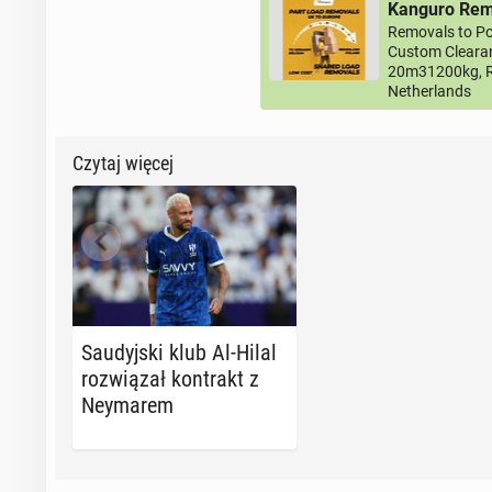
Kanguro Remo
Removals to Po
Custom Clearan
20m31200kg, R
Netherlands
Czytaj więcej
Sau­dyj­ski klub Al-Hilal
roz­wią­zał kon­trakt z
Ney­ma­rem