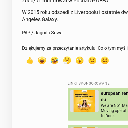
2000/01 trium­fo­wał w Pu­cha­rze UEFA.
W 2015 roku odszedł z Li­ver­po­olu i ostat­nie d
Angeles Galaxy.
PAP / Jagoda Sowa
Dziękujemy za przeczytanie artykułu. Co o tym myśl
LINKI SPONSOROWANE
european rem
eu
We are No1 Man
Moving operati
to Door.