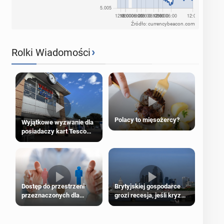
Źródło: currencybeacon.com
›
Rolki Wiadomości
Polacy to mięsożercy?
Wyjątkowe wyzwanie dla
posiadaczy kart Tesco
Clubcard!
Dostęp do przestrzeni
Brytyjskiej gospodarce
przeznaczonych dla
grozi recesja, jeśli kryzys
jednej płci ma opierać się
na Bliskim Wschodzie się
wyłącznie na płci
przedłuży
biologicznej