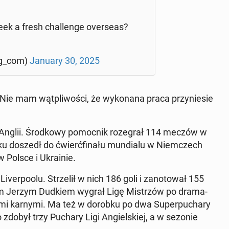
ek a fresh chal­len­ge over­se­as?
ng_com)
January 30, 2025
Nie mam wąt­pli­wo­ści, że wy­ko­na­na praca przy­nie­sie
cji Anglii. Środ­ko­wy po­moc­nik ro­ze­grał 114 meczów w
 roku doszedł do ćwierć­fi­na­łu mun­dia­lu w Niem­czech
w Polsce i Ukra­inie.
­ver­po­olu. Strze­lił w nich 186 goli i za­no­to­wał 155
em Jerzym Dudkiem wygrał Ligę Mi­strzów po dra­ma­
ami karnymi. Ma też w dorobku po dwa Su­per­pu­cha­ry
o zdobył trzy Puchary Ligi An­giel­skiej, a w sezonie