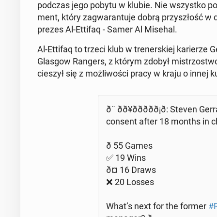
podczas jego pobytu w klubie. Nie wszyst­ko pos
ment, który za­gwa­ran­tu­je dobrą przy­szłość w d
prezes Al-Ettifaq - Samer Al Misehal.
Al-Ettifaq to trzeci klub w tre­ner­skiej ka­rie­rze 
Glasgow Rangers, z którym zdobył mi­strzo­stwo 
cieszył się z moż­li­wo­ści pracy w kraju o innej kul
ð¨ ðð¥ððððð¡ð: S
consent after 18 months in c
ð️ 55 Games
✅ 19 Wins
ð¤ 16 Draws
❌ 20 Losses
What’s next for the former
#R