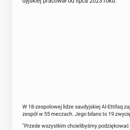
dyj­skiej pra­co­wał od lipca 2023 roku.
W 18-ze­spo­ło­wej lidze sau­dyj­skiej Al-Ettifaq 
zespół w 55 meczach. Jego bilans to 19 zwy­ci
"Przede wszyst­kim chcie­li­by­śmy po­dzię­ko­wać S