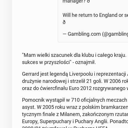
manager? ð
Will he return to England or se
ð
— Gam­bling.com (@gam­bli
"Mam wielki sza­cu­nek dla klubu i całego kraju. 
sukces w przy­szło­ści" - oznaj­mił.
Gerrard jest legendą Li­ver­po­olu i re­pre­zen­ta­
dru­ży­nie na­ro­do­wej i strze­lił 21 goli. W 2006
oraz do ćwierc­fi­na­łu Euro 2012 roz­gry­wa­ne­go 
Po­moc­nik wy­stą­pił w 710 ofi­cjal­nych meczach Li
asyst. W 2005 roku wraz z polskim bram­ka­rz
tycz­nym finale z Milanem, za­koń­czo­nym rzut
Europy, Su­per­pu­cha­ry i Puchary Anglii. Ponadt