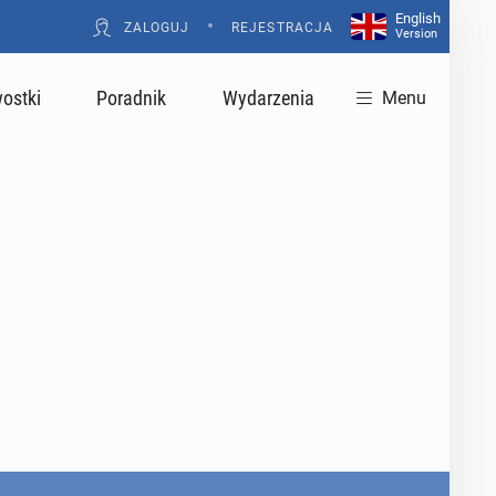
English
•
ZALOGUJ
REJESTRACJA
Version
ostki
Poradnik
Wydarzenia
Menu