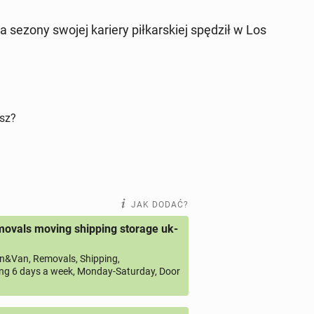
wa sezony swojej kariery pił­kar­skiej spędził w Los
isz?
JAK DODAĆ?
ovals moving shipping storage uk-
&Van, Removals, Shipping,
ng 6 days a week, Monday-Saturday, Door