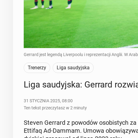
Gerrard jest legendą Liverpoolu i reprezentacji Anglii. W Ara
Trenerzy
Liga saudyjska
Liga sau­dyj­ska: Gerrard roz­wią
31 STYCZNIA 2025, 08:00
Ten tekst przeczytasz w 2 minuty
Steven Gerrard z powodów oso­bi­stych za po­
Ettifaq Ad-Dammam. Umowa obo­wią­zy­wa­ła