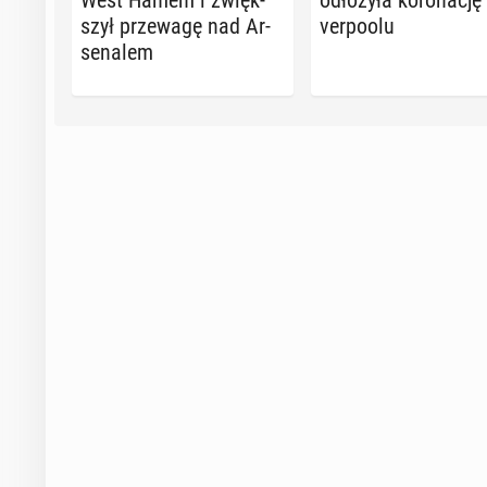
szył prze­wa­gę nad Ar­
ver­po­olu
se­na­lem