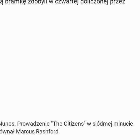
ą bramkę zdobyli w czwar­tej do­li­czo­nej przez
unes. Pro­wa­dze­nie "The Ci­ti­zens" w siódmej minucie
rów­nał Marcus Ra­sh­ford.