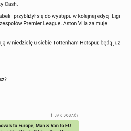
ty Cash.
li i przy­bli­żył się do występu w ko­lej­nej edycji Ligi
ch ze­spo­łów Premier League. Aston Villa zajmuje
a­ją w nie­dzie­lę u siebie Tot­ten­ham Hotspur, będą już
isz?
JAK DODAĆ?
vals to Europe, Man & Van to EU