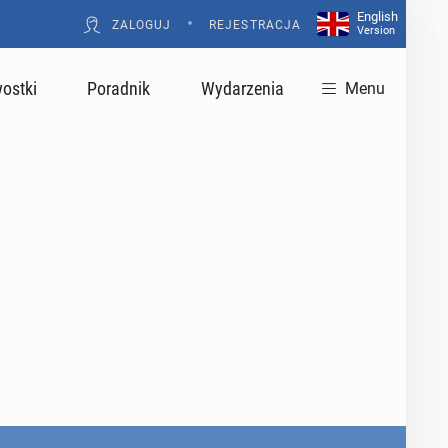
English
•
ZALOGUJ
REJESTRACJA
Version
ostki
Poradnik
Wydarzenia
Menu