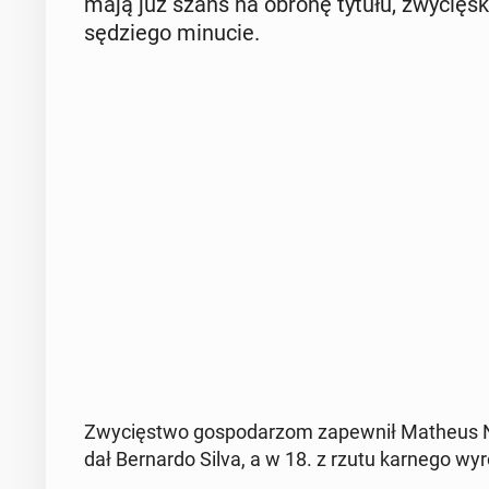
mają już szans na obronę tytułu, zwy­cię­sk
sę­dzie­go minucie.
Zwy­cię­stwo go­spo­da­rzom za­pew­nił Matheus N
dał Ber­nar­do Silva, a w 18. z rzutu karnego wy­