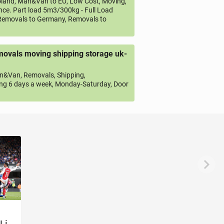
land, Man&Van to EU, Low Cost, Moving,
ce. Part load 5m3/300kg - Full Load
emovals to Germany, Removals to
ovals moving shipping storage uk-
&Van, Removals, Shipping,
ng 6 days a week, Monday-Saturday, Door
 Li­