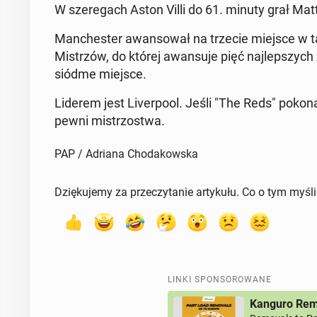
W sze­re­gach Aston Villi do 61. minuty grał Mat
Man­che­ster awan­so­wał na trzecie miejsce w tabe
Mi­strzów, do której awan­su­je pięć naj­lep­szy
siódme miejsce.
Liderem jest Li­ver­po­ol. Jeśli "The Reds" po­ko­n
pewni mi­strzo­stwa.
PAP / Adriana Chodakowska
Dziękujemy za przeczytanie artykułu. Co o tym myśl
LINKI SPONSOROWANE
Kanguro Remo