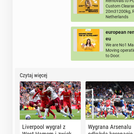
Removals to Po
Custom Clearan
20m31200kg, R
Netherlands
european rem
eu
We are No1 Man
Moving operati
to Door.
Czytaj więcej
Li­ver­po­ol wygrał z
Wygrana Ar­se­na­lu
West Hamem i zwięk­
odło­ży­ła ko­ro­na­cję