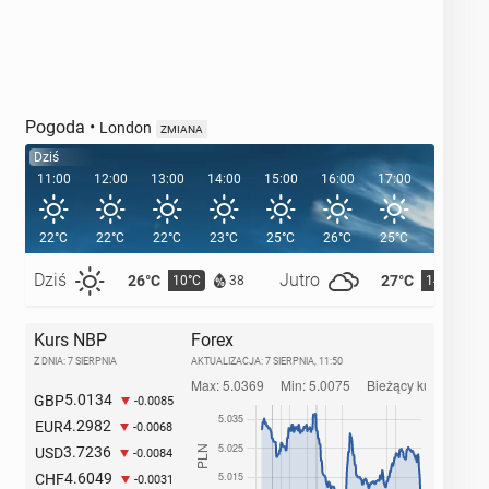
Pogoda
•
London
ZMIANA
Dziś
11:00
12:00
13:00
14:00
15:00
16:00
17:00
18:00
22°C
22°C
22°C
23°C
25°C
26°C
25°C
24°C
Dziś
Jutro
26°C
27°C
10°C
14°C
38
Kurs NBP
Forex
Z DNIA: 7 SIERPNIA
AKTUALIZACJA:
7 SIERPNIA, 11:50
5.0134
GBP
-0.0085
4.2982
EUR
-0.0068
3.7236
USD
-0.0084
4.6049
CHF
-0.0031