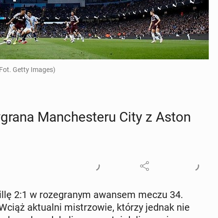
(Fot. Getty Images)
ygrana Man­che­ste­ru City z Aston
Villę 2:1 w ro­ze­gra­nym awansem meczu 34.
j. Wciąż ak­tu­al­ni mi­strzo­wie, którzy jednak nie