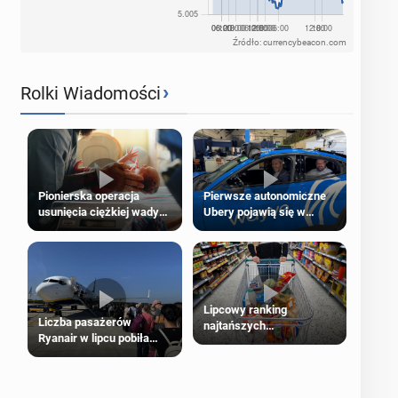
Źródło: currencybeacon.com
›
Rolki Wiadomości
Pierwsze autonomiczne
Pionierska operacja
Ubery pojawią się w
usunięcia ciężkiej wady
Londynie jeszcze tego
wrodzonej płodu w łonie
lata
matki
Lipcowy ranking
Liczba pasażerów
najtańszych
Ryanair w lipcu pobiła
supermarketów
rekord