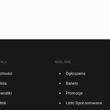
TALU
REKLAMA
omości
Ogłoszenia
lnia
Banery
awostki
Promocje
dnik
Linki Sponsorowane