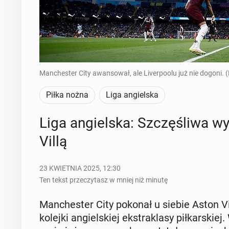
Manchester City awansował, ale Liverpoolu już nie dogoni. 
Piłka nożna
Liga angielska
Liga an­giel­ska: Szczę­śli­wa w
Villą
23 KWIETNIA 2025, 12:30
Ten tekst przeczytasz w mniej niż minutę
Man­che­ster City pokonał u siebie Aston 
kolejki an­giel­skiej eks­tra­kla­sy pił­kar­skie