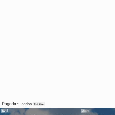
Pogoda
•
London
ZMIANA
Dziś
Jutro