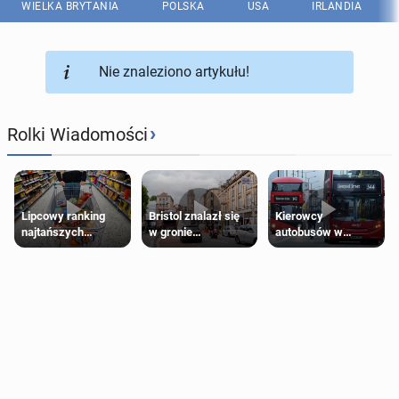
WIELKA BRYTANIA
POLSKA
USA
IRLANDIA
Nie znaleziono artykułu!
›
Rolki Wiadomości
Lipcowy ranking
Bristol znalazł się
Kierowcy
najtańszych
w gronie
autobusów w
supermarketów
najlepszych
Londynie
kierunków podróży
zapowiadają strajki
na świecie