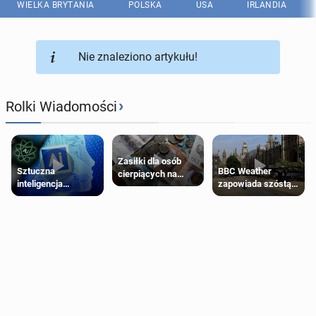
WIELKA BRYTANIA
POLSKA
USA
IRLANDIA
Nie znaleziono artykułu!
›
Rolki Wiadomości
Zasiłki dla osób
Sztuczna
BBC Weather
cierpiących na
inteligencja
zapowiada szóstą
schorzenia
próbowała oszukać
falę upałów w
psychiczne
człowieka
Londynie