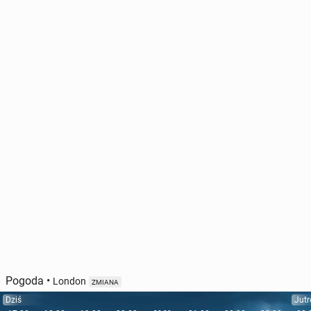
Pogoda
•
London
ZMIANA
Dziś
Jutr