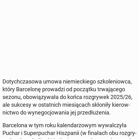
Do­tych­cza­so­wa umowa nie­miec­kie­go szko­le­niow­ca,
który Bar­ce­lo­nę pro­wa­dzi od po­cząt­ku trwa­ją­ce­go
sezonu, obo­wią­zy­wa­ła do końca roz­gry­wek 2025/26,
ale sukcesy w ostat­nich mie­sią­cach skło­ni­ły kie­row­
nic­two do wy­ne­go­cjo­wa­nia jej prze­dłu­że­nia.
Bar­ce­lo­na w tym roku ka­len­da­rzo­wym wy­wal­czy­ła
Puchar i Su­per­pu­char Hisz­pa­nii (w fi­na­łach obu roz­gry­