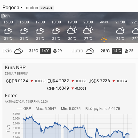
Pogoda
•
London
ZMIANA
Dziś
15:00
16:00
17:00
18:00
19:00
20:00
20:36
21:00
22:
31°C
31°C
31°C
31°C
30°C
27°C
24°C
22
Dziś
Jutro
31°C
28°C
14°C
14°C
29
25
Kurs NBP
Z DNIA: 7 SIERPNIA
5.0134
4.2982
3.7236
GBP
EUR
USD
-0.0085
-0.0068
-0.0084
4.6049
CHF
-0.0031
Forex
AKTUALIZACJA:
7 SIERPNIA, 22:00