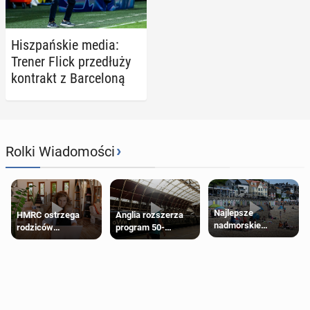
Hisz­pań­skie media:
Trener Flick prze­dłu­ży
kon­trakt z Bar­ce­lo­ną
›
Rolki Wiadomości
Najlepsze
HMRC ostrzega
Anglia rozszerza
nadmorskie
rodziców
program 50-
miasteczko blisko
pobierających Child
procentowych
Londynu
Benefit. Mogą być
zniżek kolejowych
zobowiązani do
na 18-latków
zwrotu zasiłku