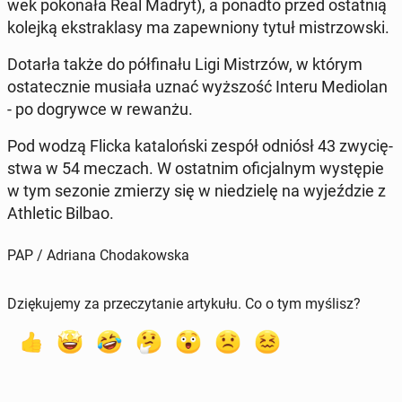
wek po­ko­na­ła Real Madryt), a ponadto przed ostat­nią
kolejką eks­tra­kla­sy ma za­pew­nio­ny tytuł mi­strzow­ski.
Dotarła także do pół­fi­na­łu Ligi Mi­strzów, w którym
osta­tecz­nie musiała uznać wyż­szość Interu Me­dio­lan
- po do­gryw­ce w rewanżu.
Pod wodzą Flicka ka­ta­loń­ski zespół odniósł 43 zwy­cię­
stwa w 54 meczach. W ostat­nim ofi­cjal­nym wy­stę­pie
w tym sezonie zmierzy się w nie­dzie­lę na wy­jeź­dzie z
Ath­le­tic Bilbao.
PAP / Adriana Chodakowska
Dziękujemy za przeczytanie artykułu. Co o tym myślisz?