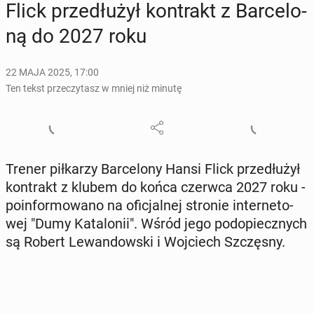
Flick prze­dłu­żył kon­trakt z Bar­ce­lo­
ną do 2027 roku
22 MAJA 2025, 17:00
Ten tekst przeczytasz w mniej niż minutę
Trener pił­ka­rzy Bar­ce­lo­ny Hansi Flick prze­dłu­żył
kon­trakt z klubem do końca czerwca 2027 roku -
po­in­for­mo­wa­no na ofi­cjal­nej stronie in­ter­ne­to­
wej "Dumy Ka­ta­lo­nii". Wśród jego pod­opiecz­nych
są Robert Le­wan­dow­ski i Woj­ciech Szczę­sny.