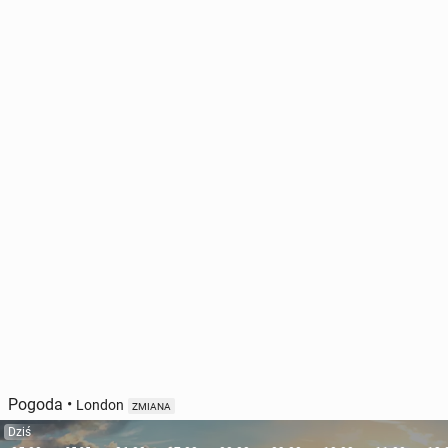
Pogoda
•
London
ZMIANA
Dziś