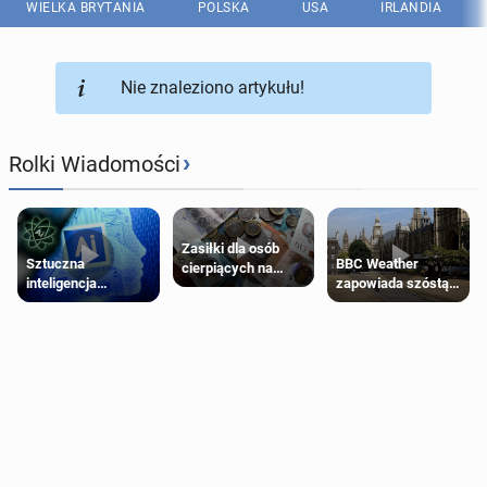
WIELKA BRYTANIA
POLSKA
USA
IRLANDIA
Nie znaleziono artykułu!
›
Rolki Wiadomości
Zasiłki dla osób
Sztuczna
BBC Weather
cierpiących na
inteligencja
zapowiada szóstą
schorzenia
próbowała oszukać
falę upałów w
psychiczne
człowieka
Londynie