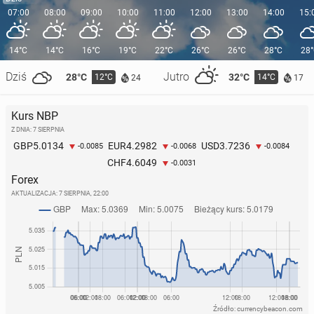
07:00
08:00
09:00
10:00
11:00
12:00
13:00
14:00
15:
14°C
14°C
16°C
19°C
22°C
26°C
26°C
28°C
28
Dziś
Jutro
28°C
32°C
12°C
14°C
24
17
Kurs NBP
Z DNIA: 7 SIERPNIA
5.0134
4.2982
3.7236
GBP
EUR
USD
-0.0085
-0.0068
-0.0084
4.6049
CHF
-0.0031
Forex
AKTUALIZACJA:
7 SIERPNIA, 22:00
Źródło: currencybeacon.com