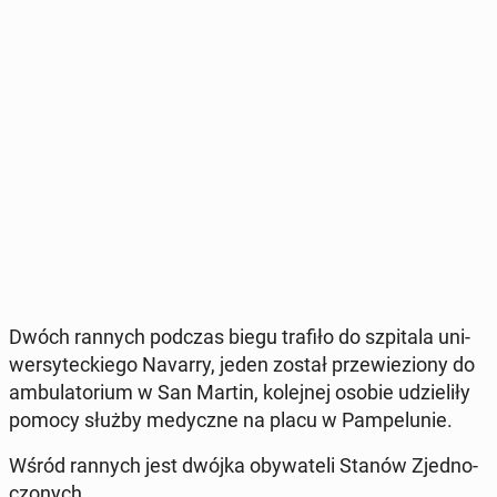
Dwóch rannych podczas biegu trafiło do szpi­ta­la uni­
wer­sy­tec­kie­go Navarry, jeden został prze­wie­zio­ny do
am­bu­la­to­rium w San Martin, ko­lej­nej osobie udzie­li­ły
pomocy służby me­dycz­ne na placu w Pam­pe­lu­nie.
Wśród rannych jest dwójka oby­wa­te­li Stanów Zjed­no­
czo­nych.