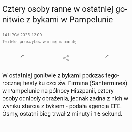
Cztery osoby ranne w ostat­niej go­
ni­twie z bykami w Pam­pe­lu­nie
14 LIPCA 2025, 12:00
Ten tekst przeczytasz w mniej niż minutę
W ostat­niej go­ni­twie z bykami podczas te­go­
rocz­nej fiesty ku czci św. Firmina (San­fer­mi­nes)
w Pam­pe­lu­nie na północy Hisz­pa­nii, cztery
osoby od­nio­sły ob­ra­że­nia, jednak żadna z nich w
wyniku starcia z bykiem - podała agencja EFE.
Ósmy, ostatni bieg trwał 2 minuty i 16 sekund.