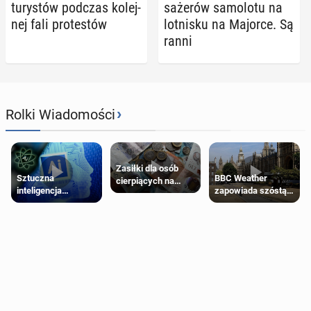
tu­ry­stów podczas ko­lej­
sa­że­rów sa­mo­lo­tu na
nej fali pro­te­stów
lot­ni­sku na Majorce. Są
ranni
›
Rolki Wiadomości
Zasiłki dla osób
Sztuczna
BBC Weather
cierpiących na
inteligencja
zapowiada szóstą
schorzenia
próbowała oszukać
falę upałów w
psychiczne
człowieka
Londynie