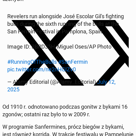
Re­ve­lers run along­si­de José Escolar Gil's fi­gh­ting
bulls during the sixth running of the bulls at the
San Fermín Fe­sti­val in Pam­plo­na, Spain.
Image ID: 3BRD35H/Miguel Oses/AP Photo
#Run­nin­gO­fThe­Bulls
#San­Fer­min
pic.twitter.com/ne2nHGIZv0
— Alamy Edi­to­rial (@Alamy_Edi­to­rial)
July 12,
2025
Od 1910 r. od­no­to­wa­no podczas gonitw z bykami 16
zgonów; ostatni raz było to w 2009 r.
W pro­gra­mie San­fer­mi­nes, prócz biegów z bykami,
jest również korrida. W trakcie fe­sti­wa­lu w Pam­pe­lu­nie