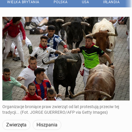
WIELKA BRYTANIA
POLSKA
USA
IRLANDIA
Organizacje broniące praw zwierząt od lat protestują przeciw tej
tradycji... (Fot. JORGE GUERRERO/AFP via Getty Images)
Zwierzęta
Hiszpania