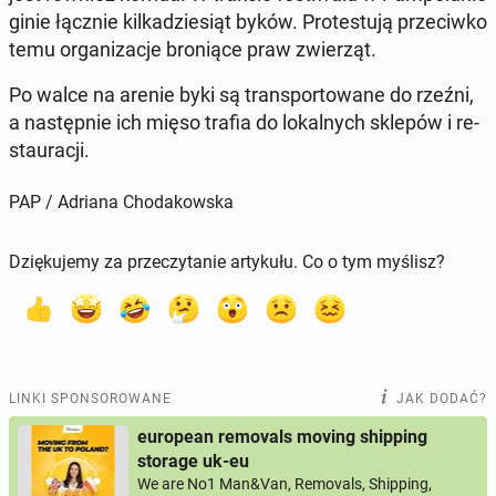
ginie łącznie kil­ka­dzie­siąt byków. Pro­te­stu­ją prze­ciw­ko
temu or­ga­ni­za­cje bro­nią­ce praw zwie­rząt.
Po walce na arenie byki są trans­por­to­wa­ne do rzeźni,
a na­stęp­nie ich mięso trafia do lo­kal­nych sklepów i re­
stau­ra­cji.
PAP / Adriana Chodakowska
Dziękujemy za przeczytanie artykułu. Co o tym myślisz?
LINKI SPONSOROWANE
JAK DODAĆ?
european removals moving shipping
storage uk-eu
We are No1 Man&Van, Removals, Shipping,