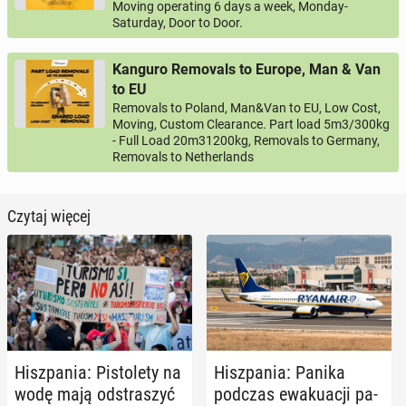
Moving operating 6 days a week, Monday-
Saturday, Door to Door.
Kanguro Removals to Europe, Man & Van
to EU
Removals to Poland, Man&Van to EU, Low Cost,
Moving, Custom Clearance. Part load 5m3/300kg
- Full Load 20m31200kg, Removals to Germany,
Removals to Netherlands
Czytaj więcej
Hisz­pa­nia: Pi­sto­le­ty na
Hisz­pa­nia: Panika
wodę mają od­stra­szyć
podczas ewa­ku­acji pa­