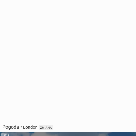
Pogoda
•
London
ZMIANA
Dziś